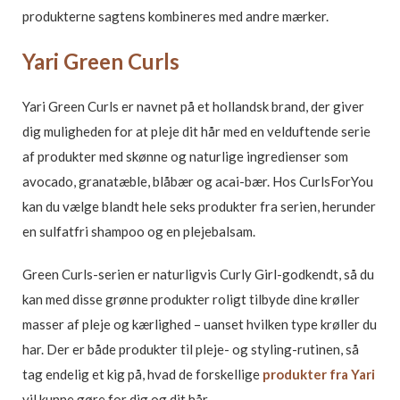
produkterne sagtens kombineres med andre mærker.
Yari Green Curls
Yari Green Curls er navnet på et hollandsk brand, der giver
dig muligheden for at pleje dit hår med en velduftende serie
af produkter med skønne og naturlige ingredienser som
avocado, granatæble, blåbær og acai-bær. Hos CurlsForYou
kan du vælge blandt hele seks produkter fra serien, herunder
en sulfatfri shampoo og en plejebalsam.
Green Curls-serien er naturligvis Curly Girl-godkendt, så du
kan med disse grønne produkter roligt tilbyde dine krøller
masser af pleje og kærlighed – uanset hvilken type krøller du
har. Der er både produkter til pleje- og styling-rutinen, så
tag endelig et kig på, hvad de forskellige
produkter fra Yari
vil kunne gøre for dig og dit hår.