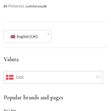
📸 Pinterest:
curlsforyoudk
English (UK)
Valuta
DKK
Popular brands and pages
As I Am