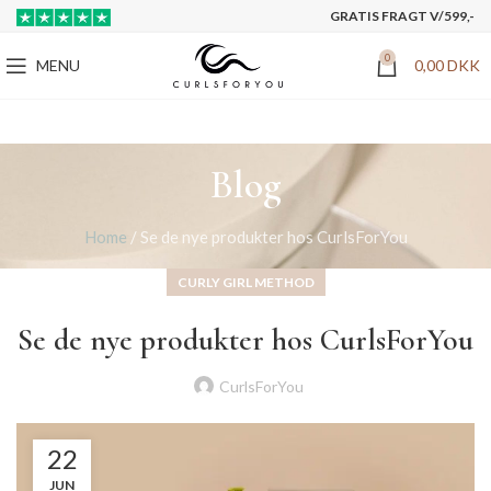
GRATIS FRAGT V/599,-
0
MENU
0,00
DKK
Blog
Home
/
Se de nye produkter hos CurlsForYou
CURLY GIRL METHOD
Se de nye produkter hos CurlsForYou
CurlsForYou
22
JUN