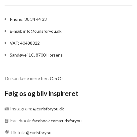
Phone: 30 34 44 33
E-mail:
info@curlsforyou.dk
VAT: 40488022
Sandøvej 1C, 8700 Horsens
Du kan læse mere her:
Om Os
Følg os og bliv inspireret
📸 Instagram:
@curlsforyou.dk
📘 Facebook:
facebook.com/curlsforyou
🎥 TikTok:
@curlsforyou