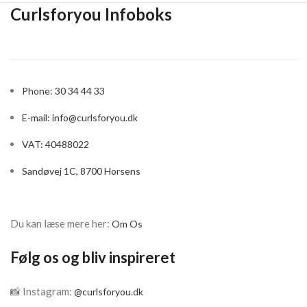
Curlsforyou Infoboks
Phone: 30 34 44 33
E-mail:
info@curlsforyou.dk
VAT: 40488022
Sandøvej 1C, 8700 Horsens
Du kan læse mere her:
Om Os
Følg os og bliv inspireret
📸 Instagram:
@curlsforyou.dk