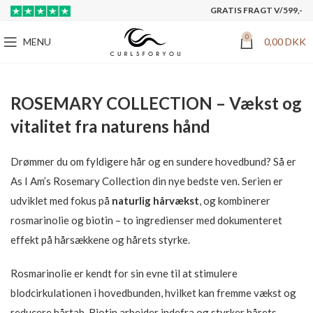
GRATIS FRAGT V/599,-
0
MENU
0,00
DKK
ROSEMARY COLLECTION – Vækst og
vitalitet fra naturens hånd
Drømmer du om fyldigere hår og en sundere hovedbund? Så er
As I Am’s Rosemary Collection din nye bedste ven. Serien er
udviklet med fokus på
naturlig hårvækst
, og kombinerer
rosmarinolie og biotin – to ingredienser med dokumenteret
effekt på hårsækkene og hårets styrke.
Rosmarinolie er kendt for sin evne til at stimulere
blodcirkulationen i hovedbunden, hvilket kan fremme vækst og
reducere hårtab. Biotin arbejder indefra og styrker hårets