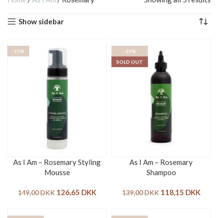
Show sidebar
-15%
-15%
SOLD OUT
As I Am – Rosemary Styling
As I Am – Rosemary
Mousse
Shampoo
126,65
DKK
118,15
DKK
149,00
DKK
139,00
DKK