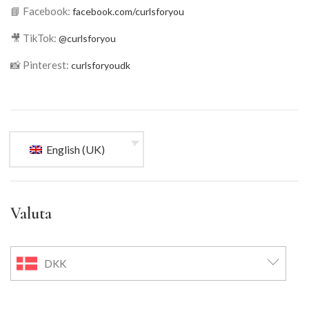
📘 Facebook:
facebook.com/curlsforyou
🎥 TikTok:
@curlsforyou
📸 Pinterest:
curlsforyoudk
English (UK)
Valuta
DKK