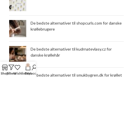
De bedste alternativer til shopcurls.com for danske
krøllebrugere
De bedste alternativer til kudrnatevlasy.cz for
danske krøllehår
0
Shop
Filters
Wishlist
Cart
My account
De bedste alternativer til smukbygren.dk for krøllet
hår
COPYRIGHT 2020 © CURLSFORYOU APS