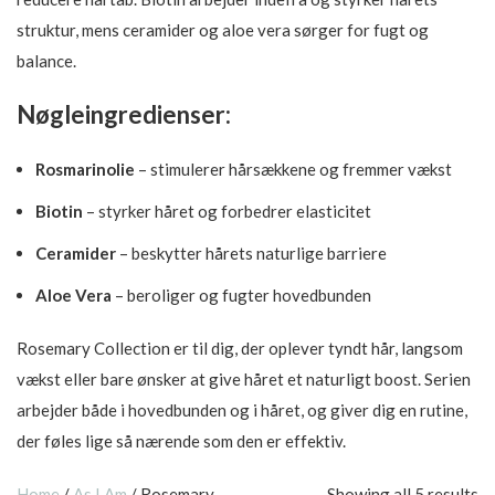
struktur, mens ceramider og aloe vera sørger for fugt og
balance.
Nøgleingredienser:
Rosmarinolie
– stimulerer hårsækkene og fremmer vækst
Biotin
– styrker håret og forbedrer elasticitet
Ceramider
– beskytter hårets naturlige barriere
Aloe Vera
– beroliger og fugter hovedbunden
Rosemary Collection er til dig, der oplever tyndt hår, langsom
vækst eller bare ønsker at give håret et naturligt boost. Serien
arbejder både i hovedbunden og i håret, og giver dig en rutine,
der føles lige så nærende som den er effektiv.
Home
/
As I Am
/
Rosemary
Showing all 5 results