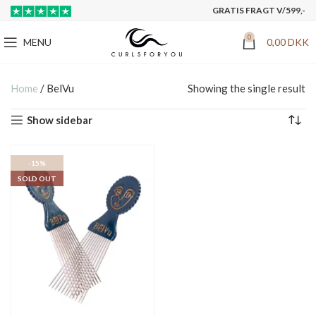
GRATIS FRAGT V/599,-
0
MENU
0,00
DKK
Home
/
BelVu
Showing the single result
Show sidebar
-15%
SOLD OUT