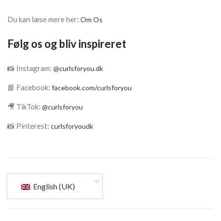
Du kan læse mere her:
Om Os
Følg os og bliv inspireret
📸 Instagram:
@curlsforyou.dk
📘 Facebook:
facebook.com/curlsforyou
🎥 TikTok:
@curlsforyou
📸 Pinterest:
curlsforyoudk
English (UK)