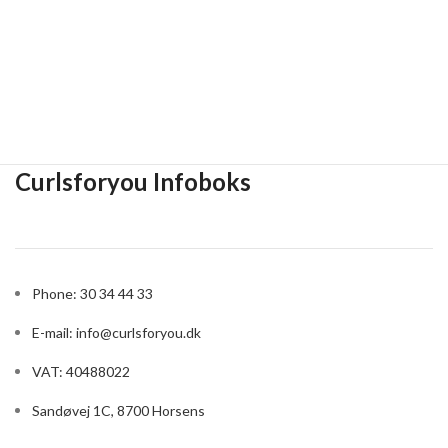
Curlsforyou Infoboks
Phone: 30 34 44 33
E-mail:
info@curlsforyou.dk
VAT: 40488022
Sandøvej 1C, 8700 Horsens