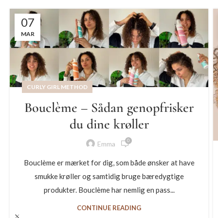
07
MAR
CURLY GIRL METHOD
Bouclème – Sådan genopfrisker
du dine krøller
0
Emma
Bouclème er mærket for dig, som både ønsker at have
smukke krøller og samtidig bruge bæredygtige
produkter. Bouclème har nemlig en pass...
CONTINUE READING