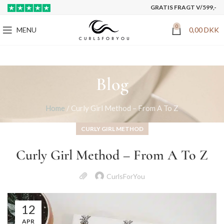
GRATIS FRAGT V/599,-
0
MENU
0,00
DKK
Blog
Home
/
Curly Girl Method – From A To Z
CURLY GIRL METHOD
Curly Girl Method – From A To Z
CurlsForYou
12
APR