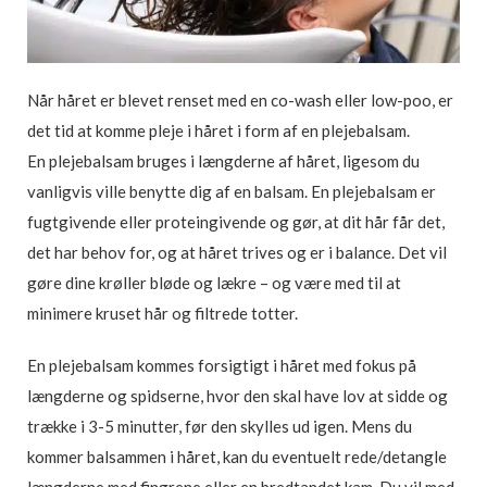
Når håret er blevet renset med en co-wash eller low-poo, er
det tid at komme pleje i håret i form af en plejebalsam.
En plejebalsam bruges i længderne af håret, ligesom du
vanligvis ville benytte dig af en balsam. En plejebalsam er
fugtgivende eller proteingivende og gør, at dit hår får det,
det har behov for, og at håret trives og er i balance. Det vil
gøre dine krøller bløde og lækre – og være med til at
minimere kruset hår og filtrede totter.
En plejebalsam kommes forsigtigt i håret med fokus på
længderne og spidserne, hvor den skal have lov at sidde og
trække i 3-5 minutter, før den skylles ud igen. Mens du
kommer balsammen i håret, kan du eventuelt rede/detangle
længderne med fingrene eller en bredtandet kam. Du vil med