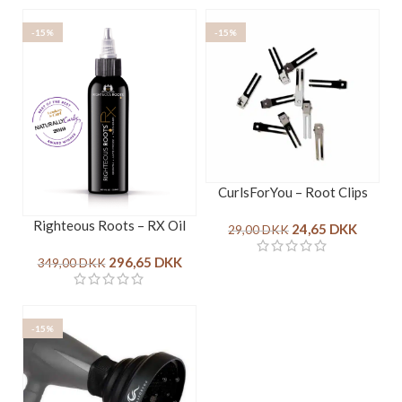
-15%
-15%
CurlsForYou – Root Clips
Righteous Roots – RX Oil
24,65
DKK
29,00
DKK
296,65
DKK
349,00
DKK
-15%