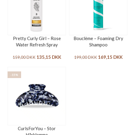
Pretty Curly Girl – Rose
Bouclème – Foaming Dry
Water Refresh Spray
Shampoo
135,15
DKK
169,15
DKK
159,00
DKK
199,00
DKK
-15%
CurlsForYou – Stor
Hårklemme