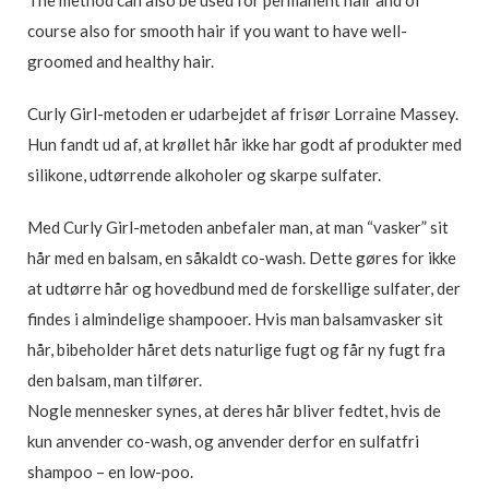
The method can also be used for permanent hair and of
course also for smooth hair if you want to have well-
groomed and healthy hair.
Curly Girl-metoden er udarbejdet af frisør Lorraine Massey.
Hun fandt ud af, at krøllet hår ikke har godt af produkter med
silikone, udtørrende alkoholer og skarpe sulfater.
Med Curly Girl-metoden anbefaler man, at man “vasker” sit
hår med en balsam, en såkaldt co-wash. Dette gøres for ikke
at udtørre hår og hovedbund med de forskellige sulfater, der
findes i almindelige shampooer. Hvis man balsamvasker sit
hår, bibeholder håret dets naturlige fugt og får ny fugt fra
den balsam, man tilfører.
Nogle mennesker synes, at deres hår bliver fedtet, hvis de
kun anvender co-wash, og anvender derfor en sulfatfri
shampoo – en low-poo.