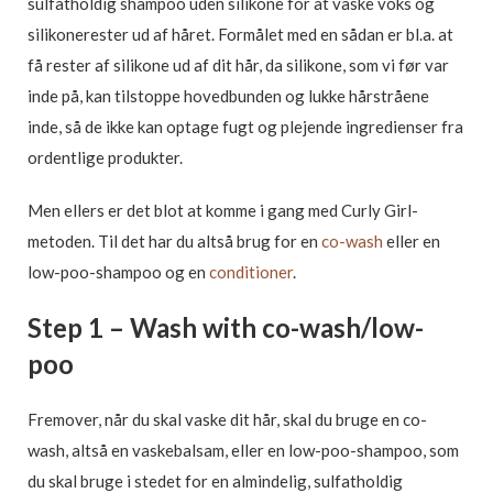
sulfatholdig shampoo uden silikone for at vaske voks og
silikonerester ud af håret. Formålet med en sådan er bl.a. at
få rester af silikone ud af dit hår, da silikone, som vi før var
inde på, kan tilstoppe hovedbunden og lukke hårstråene
inde, så de ikke kan optage fugt og plejende ingredienser fra
ordentlige produkter.
Men ellers er det blot at komme i gang med Curly Girl-
metoden. Til det har du altså brug for en
co-wash
eller en
low-poo-shampoo og en
conditioner
.
Step 1 – Wash with co-wash/low-
poo
Fremover, når du skal vaske dit hår, skal du bruge en co-
wash, altså en vaskebalsam, eller en low-poo-shampoo, som
du skal bruge i stedet for en almindelig, sulfatholdig