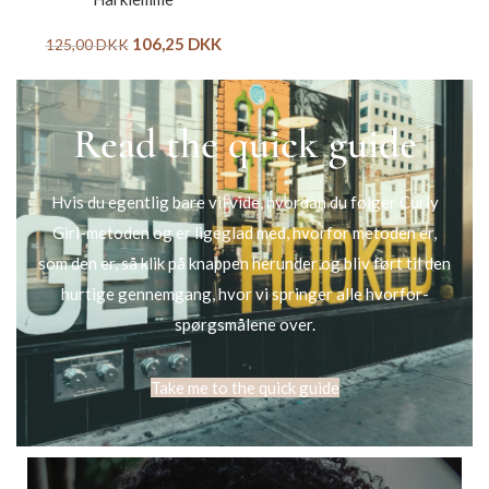
106,25
DKK
125,00
DKK
Read the quick guide
Hvis du egentlig bare vil vide, hvordan du følger Curly
Girl-metoden og er ligeglad med, hvorfor metoden er,
som den er, så klik på knappen herunder og bliv ført til den
hurtige gennemgang, hvor vi springer alle hvorfor-
spørgsmålene over.
Take me to the quick guide