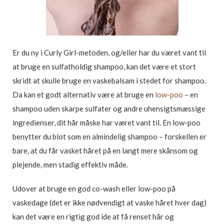
Er du ny i Curly Girl-metoden, og/eller har du været vant til
at bruge en sulfatholdig shampoo, kan det være et stort
skridt at skulle bruge en vaskebalsam i stedet for shampoo.
Da kan et godt alternativ være at bruge en
low-poo
– en
shampoo uden skarpe sulfater og andre uhensigtsmæssige
ingredienser, dit hår måske har været vant til. En low-poo
benytter du blot som en almindelig shampoo – forskellen er
bare, at du får vasket håret på en langt mere skånsom og
plejende, men stadig effektiv måde.
Udover at bruge en god co-wash eller low-poo på
vaskedage (det er ikke nødvendigt at vaske håret hver dag)
kan det være en rigtig god ide at få renset hår og