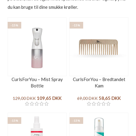
du kan bruge til dine smukke krøller.
-15%
-15%
CurlsForYou – Mist Spray
CurlsForYou – Bredtandet
Bottle
Kam
109,65
DKK
58,65
DKK
129,00
DKK
69,00
DKK
-15%
-15%