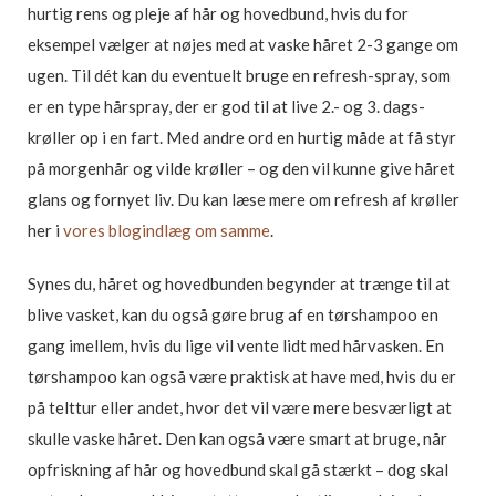
hurtig rens og pleje af hår og hovedbund, hvis du for
eksempel vælger at nøjes med at vaske håret 2-3 gange om
ugen. Til dét kan du eventuelt bruge en refresh-spray, som
er en type hårspray, der er god til at live 2.- og 3. dags-
krøller op i en fart. Med andre ord en hurtig måde at få styr
på morgenhår og vilde krøller – og den vil kunne give håret
glans og fornyet liv. Du kan læse mere om refresh af krøller
her i
vores blogindlæg om samme
.
Synes du, håret og hovedbunden begynder at trænge til at
blive vasket, kan du også gøre brug af en tørshampoo en
gang imellem, hvis du lige vil vente lidt med hårvasken. En
tørshampoo kan også være praktisk at have med, hvis du er
på telttur eller andet, hvor det vil være mere besværligt at
skulle vaske håret. Den kan også være smart at bruge, når
opfriskning af hår og hovedbund skal gå stærkt – dog skal