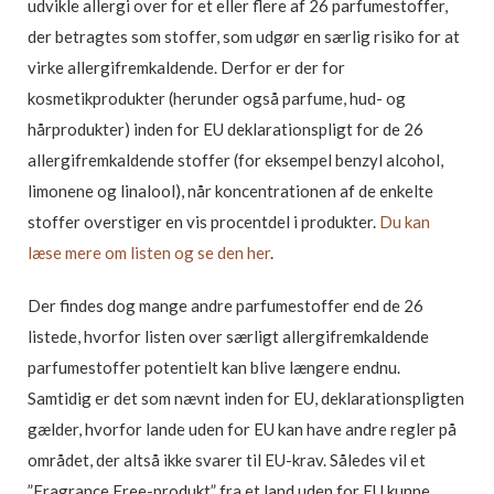
udvikle allergi over for et eller flere af 26 parfumestoffer,
der betragtes som stoffer, som udgør en særlig risiko for at
virke allergifremkaldende. Derfor er der for
kosmetikprodukter (herunder også parfume, hud- og
hårprodukter) inden for EU deklarationspligt for de 26
allergifremkaldende stoffer (for eksempel benzyl alcohol,
limonene og linalool), når koncentrationen af de enkelte
stoffer overstiger en vis procentdel i produkter.
Du kan
læse mere om listen og se den her
.
Der findes dog mange andre parfumestoffer end de 26
listede, hvorfor listen over særligt allergifremkaldende
parfumestoffer potentielt kan blive længere endnu.
Samtidig er det som nævnt inden for EU, deklarationspligten
gælder, hvorfor lande uden for EU kan have andre regler på
området, der altså ikke svarer til EU-krav. Således vil et
”Fragrance Free-produkt” fra et land uden for EU kunne