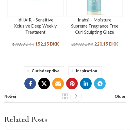
IdHAIR – Sensitive
Inahsi – Moisture
Xclusive Deep Weekly
Supreme Fragrance Free
Treatment
Curl Sculpting Glaze
152,15
DKK
220,15
DKK
179,00
DKK
259,00
DKK
Curlsdeepdive
Inspiration
Newer
Older
Related Posts