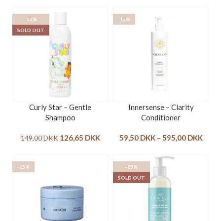
-15%
-15%
SOLD OUT
Curly Star – Gentle
Innersense – Clarity
Shampoo
Conditioner
126,65
DKK
59,50
DKK
–
595,00
DKK
149,00
DKK
-15%
-15%
SOLD OUT