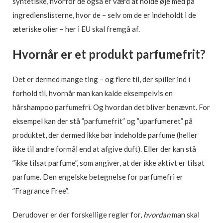
syntetiske, hvorfor de også er værd at holde øje med på
ingredienslisterne, hvor de – selv om de er indeholdt i de
æteriske olier – her i EU skal fremgå af.
Hvornår er et produkt parfumefrit?
Det er dermed mange ting – og flere til, der spiller ind i
forhold til, hvornår man kan kalde eksempelvis en
hårshampoo parfumefri. Og hvordan det bliver benævnt. For
eksempel kan der stå ”parfumefrit” og ”uparfumeret” på
produktet, der dermed ikke bør indeholde parfume (heller
ikke til andre formål end at afgive duft). Eller der kan stå
”ikke tilsat parfume”, som angiver, at der ikke aktivt er tilsat
parfume. Den engelske betegnelse for parfumefri er
”Fragrance Free”.
Derudover er der forskellige regler for,
hvordan
man skal