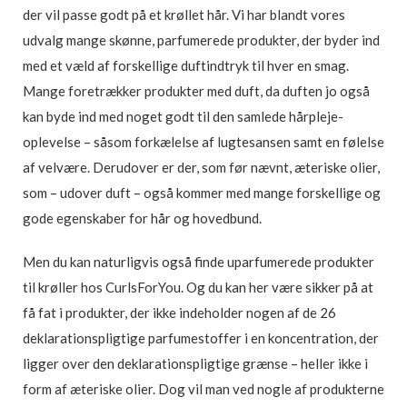
der vil passe godt på et krøllet hår. Vi har blandt vores
udvalg mange skønne, parfumerede produkter, der byder ind
med et væld af forskellige duftindtryk til hver en smag.
Mange foretrækker produkter med duft, da duften jo også
kan byde ind med noget godt til den samlede hårpleje-
oplevelse – såsom forkælelse af lugtesansen samt en følelse
af velvære. Derudover er der, som før nævnt, æteriske olier,
som – udover duft – også kommer med mange forskellige og
gode egenskaber for hår og hovedbund.
Men du kan naturligvis også finde uparfumerede produkter
til krøller hos CurlsForYou. Og du kan her være sikker på at
få fat i produkter, der ikke indeholder nogen af de 26
deklarationspligtige parfumestoffer i en koncentration, der
ligger over den deklarationspligtige grænse – heller ikke i
form af æteriske olier. Dog vil man ved nogle af produkterne