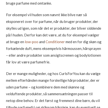
bruge parfume med omtanke.
For eksempel vil huden som nævnt ikke blive nær så
eksponeret over for parfume, når du bruger produkter, der
skylles ud igen, som når det er produkter, der bliver siddende
på/i huden. Derfor kan det være, at du for eksempel vælger
at bruge en
low-poo
and
Conditioner
med en for dig skøn og
forkælende duft, mens eksempelvis hårmoussen, hårsprayen
– eller andre produkter som ansigtscremen og bodylotionen
får lov at være parfumefrie.
Der er mange muligheder, og hos CurlsForYou kan du vælge
mellem efterhånden mange forskellige hårprodukter, der er
uden parfume – og kombinere dem med skønne og
velduftende produkter, så sammensætningen passer til
netop dine behov. Er det først og fremmest dine børn, du vil
tilbyde parfumefri og skånsom hårpleje, kan du eventuelt se