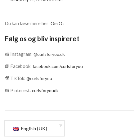
Du kan læse mere her:
Om Os
Følg os og bliv inspireret
📸 Instagram:
@curlsforyou.dk
📘 Facebook:
facebook.com/curlsforyou
🎥 TikTok:
@curlsforyou
📸 Pinterest:
curlsforyoudk
English (UK)