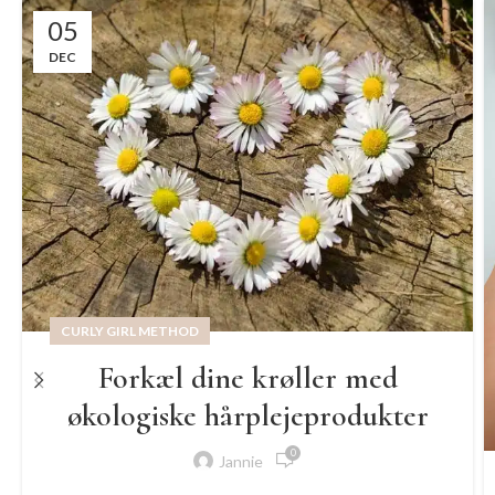
05
DEC
CURLY GIRL METHOD
Forkæl dine krøller med
økologiske hårplejeprodukter
0
Jannie