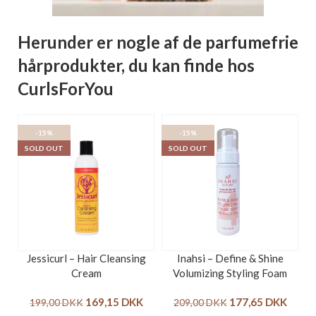
Herunder er nogle af de parfumefrie
hårprodukter, du kan finde hos
CurlsForYou
-15%
-15%
SOLD OUT
SOLD OUT
Jessicurl – Hair Cleansing
Inahsi – Define & Shine
Cream
Volumizing Styling Foam
169,15
DKK
177,65
DKK
199,00
DKK
209,00
DKK