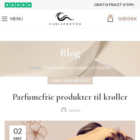
GRATIS FRAGT V/599,-
0
MENU
0,00
DKK
Blog
Home
/
Parfumefrie produkter til krøller
CURLY GIRL METHOD
Parfumefrie produkter til krøller
Jannie
02
MAY