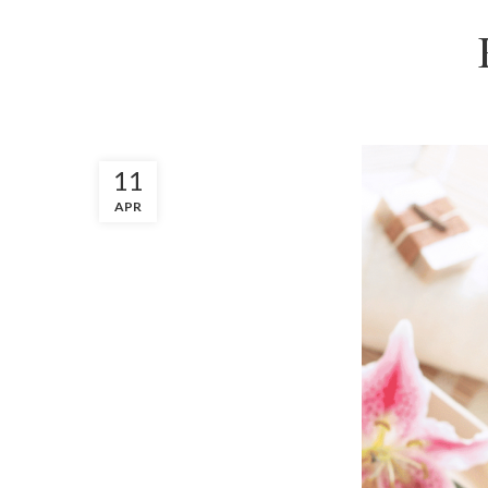
11
APR