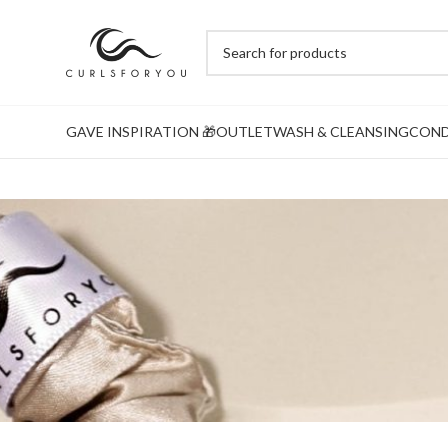
GAVE INSPIRATION 🎁
OUTLET
WASH & CLEANSING
COND