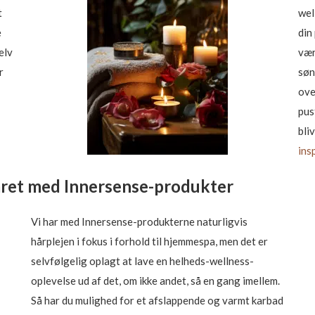
t
wel
e
din
elv
vær
r
søn
ove
pus
bli
ins
 håret med Innersense-produkter
Vi har med Innersense-produkterne naturligvis
hårplejen i fokus i forhold til hjemmespa, men det er
selvfølgelig oplagt at lave en helheds-wellness-
oplevelse ud af det, om ikke andet, så en gang imellem.
Så har du mulighed for et afslappende og varmt karbad