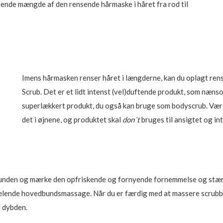
sende mængde af den rensende hårmaske i håret fra rod til
Imens hårmasken renser håret i længderne, kan du oplagt re
Scrub. Det er et lidt intenst (vel)duftende produkt, som næn
superlækkert produkt, du også kan bruge som bodyscrub. Vær do
det i øjnene, og produktet skal
don´t
bruges til ansigtet og in
bunden og mærke den opfriskende og fornyende fornemmelse og stærk
orkælende hovedbundsmassage. Når du er færdig med at massere scrubbe
i dybden.