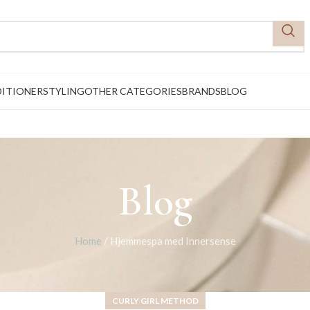
ITIONER
STYLING
OTHER CATEGORIES
BRANDS
BLOG
Blog
Home
/
Hjemmespa med Innersense
CURLY GIRL METHOD