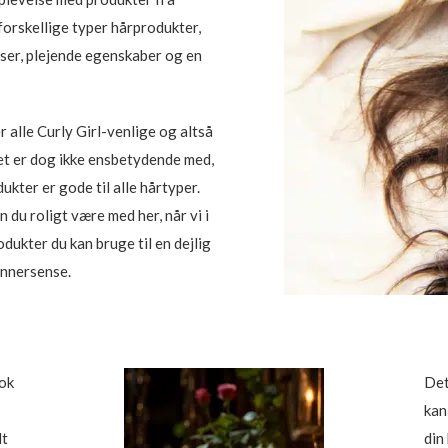
orskellige typer hårprodukter,
nser, plejende egenskaber og en
r alle Curly Girl-venlige og altså
et er dog ikke ensbetydende med,
dukter er gode til alle hårtyper.
n du roligt være med her, når vi i
dukter du kan bruge til en dejlig
Innersense.
nok
Det
kan
lt
din