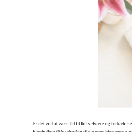
Er det ved at være tid til lidt velvære og forkælelse 
blogindlæg få inspiration til din egen hjemmespa-