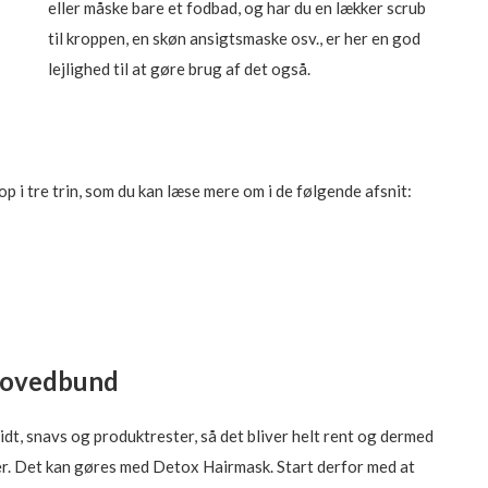
eller måske bare et fodbad, og har du en lækker scrub
til kroppen, en skøn ansigtsmaske osv., er her en god
lejlighed til at gøre brug af det også.
 op i tre trin, som du kan læse mere om i de følgende afsnit:
 hovedbund
dt, snavs og produktrester, så det bliver helt rent og dermed
ter. Det kan gøres med Detox Hairmask. Start derfor med at