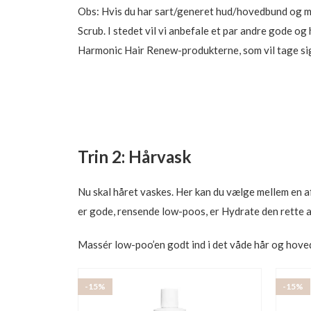
Obs: Hvis du har sart/generet hud/hovedbund og m
Scrub. I stedet vil vi anbefale et par andre gode
Harmonic Hair Renew-produkterne, som vil tage si
Trin 2: Hårvask
Nu skal håret vaskes. Her kan du vælge mellem en a
er gode, rensende low-poos, er Hydrate den rette at 
Massér low-poo’en godt ind i det våde hår og hoved
-15%
-15%