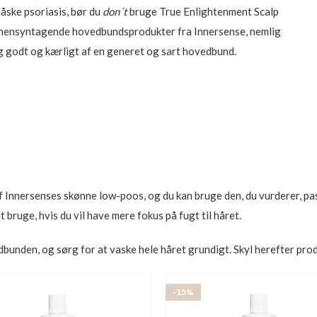
åske psoriasis, bør du
don´t
bruge True Enlightenment Scalp
 og hensyntagende hovedbundsprodukter fra Innersense, nemlig
g godt og kærligt af en generet og sart hovedbund.
f Innersenses skønne low-poos, og du kan bruge den, du vurderer, pas
bruge, hvis du vil have mere fokus på fugt til håret.
bunden, og sørg for at vaske hele håret grundigt. Skyl herefter prod
-15%