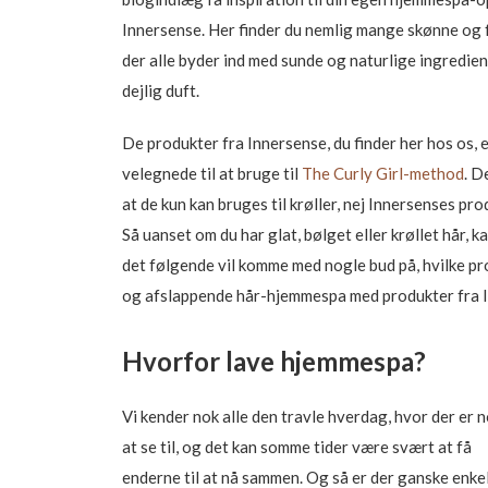
Innersense. Her finder du nemlig mange skønne og f
der alle byder ind med sunde og naturlige ingredie
dejlig duft.
De produkter fra Innersense, du finder her hos os, e
velegnede til at bruge til
The Curly Girl-method
. D
at de kun kan bruges til krøller, nej Innersenses pro
Så uanset om du har glat, bølget eller krøllet hår, ka
det følgende vil komme med nogle bud på, hvilke pro
og afslappende hår-hjemmespa med produkter fra 
Hvorfor lave hjemmespa?
Vi kender nok alle den travle hverdag, hvor der er 
at se til, og det kan somme tider være svært at få
enderne til at nå sammen. Og så er der ganske enke