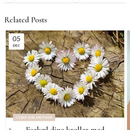
Related Posts
05
DEC
CURLY GIRL METHOD
Forkæl dine krøller med