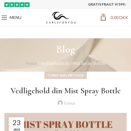
GRATIS FRAGT V/599,-
0
MENU
0,00
DKK
Blog
Home
/
Vedligehold din Mist Spray Bottle
CURLY GIRL METHOD
Vedligehold din Mist Spray Bottle
Emma
23
JAN