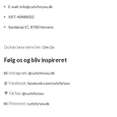
E-mail:
info@curlsforyou.dk
VAT: 40488022
Sandøvej 1C, 8700 Horsens
Du kan læse mere her:
Om Os
Følg os og bliv inspireret
📸 Instagram:
@curlsforyou.dk
📘 Facebook:
facebook.com/curlsforyou
🎥 TikTok:
@curlsforyou
📸 Pinterest:
curlsforyoudk