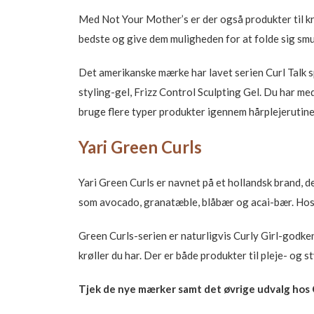
Med Not Your Mother’s er der også produkter til krø
bedste og give dem muligheden for at folde sig smu
Det amerikanske mærke har lavet serien Curl Talk s
styling-gel, Frizz Control Sculpting Gel. Du har me
bruge flere typer produkter igennem hårplejerutin
Yari Green Curls
Yari Green Curls er navnet på et hollandsk brand, d
som avocado, granatæble, blåbær og acai-bær. Hos 
Green Curls-serien er naturligvis Curly Girl-godken
krøller du har. Der er både produkter til pleje- og s
Tjek de nye mærker samt det øvrige udvalg hos