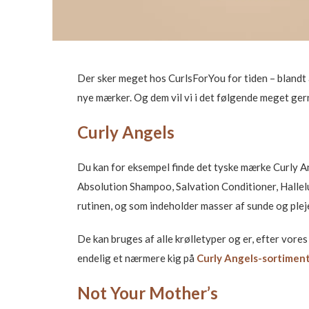
Der sker meget hos CurlsForYou for tiden – blandt a
nye mærker. Og dem vil vi i det følgende meget ger
Curly Angels
Du kan for eksempel finde det tyske mærke Curly Ang
Absolution Shampoo, Salvation Conditioner, Halleluj
rutinen, og som indeholder masser af sunde og pleje
De kan bruges af alle krølletyper og er, efter vor
endelig et nærmere kig på
Curly
Angels-sortimen
Not Your Mother’s