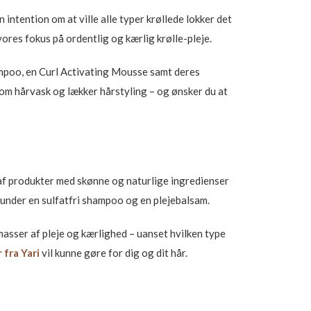
intention om at ville alle typer krøllede lokker det
ores fokus på ordentlig og kærlig krølle-pleje.
hampoo, en Curl Activating Mousse samt deres
som hårvask og lækker hårstyling – og ønsker du at
e af produkter med skønne og naturlige ingredienser
runder en sulfatfri shampoo og en plejebalsam.
masser af pleje og kærlighed – uanset hvilken type
 fra Yari
vil kunne gøre for dig og dit hår.