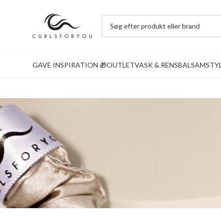
GAVE INSPIRATION 🎁
OUTLET
VASK & RENS
BALSAM
STY