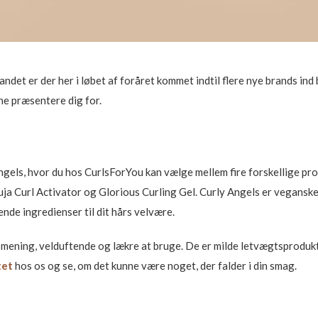
ndet er der her i løbet af foråret kommet indtil flere nye brands ind
ne præsentere dig for.
els, hvor du hos CurlsForYou kan vælge mellem fire forskellige produ
a Curl Activator og Glorious Curling Gel. Curly Angels er veganske p
nde ingredienser til dit hårs velvære.
es mening, velduftende og lækre at bruge. De er milde letvægtsproduk
tet
hos os og se, om det kunne være noget, der falder i din smag.