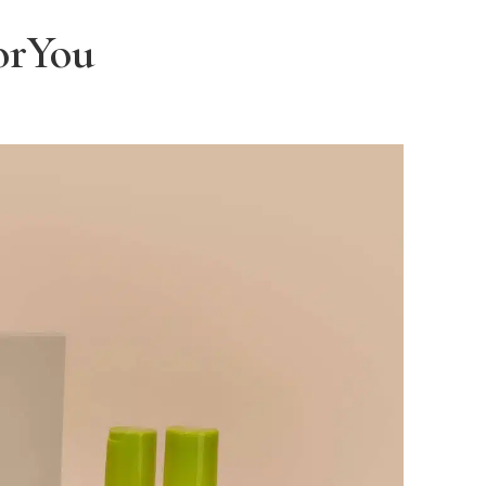
orYou