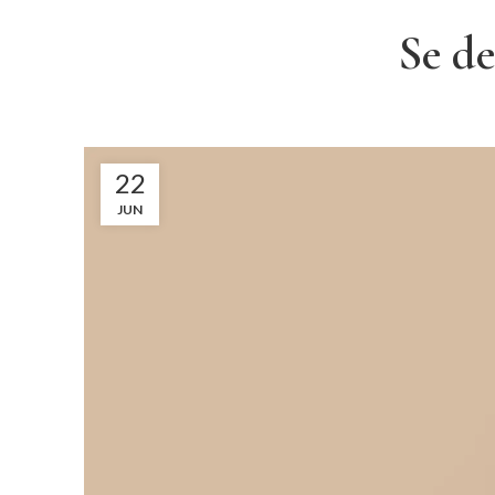
Se d
22
JUN