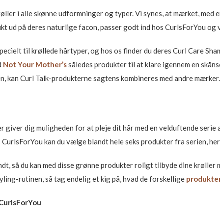
ller i alle skønne udformninger og typer. Vi synes, at mærket, med en 
kt ud på deres naturlige facon, passer godt ind hos CurlsForYou og v
pecielt til krøllede hårtyper, og hos os finder du deres Curl Care S
d
Not Your Mother’s
således produkter til at klare igennem en skån
en, kan Curl Talk-produkterne sagtens kombineres med andre mærker.
er giver dig muligheden for at pleje dit hår med en velduftende seri
CurlsForYou kan du vælge blandt hele seks produkter fra serien, he
dt, så du kan med disse grønne produkter roligt tilbyde dine krøller 
tyling-rutinen, så tag endelig et kig på, hvad de forskellige
produkter
 CurlsForYou