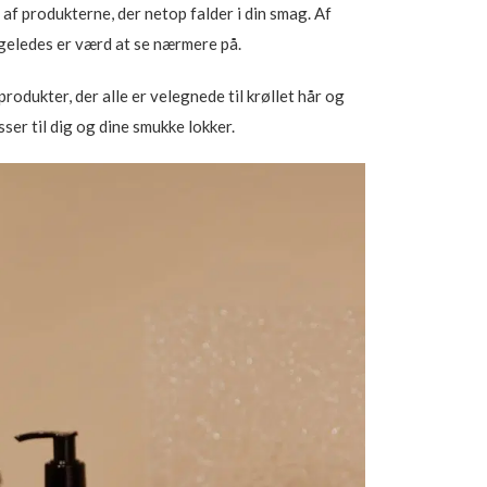
 af produkterne, der netop falder i din smag. Af
igeledes er værd at se nærmere på.
odukter, der alle er velegnede til krøllet hår og
ser til dig og dine smukke lokker.