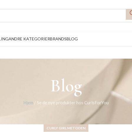
LING
ANDRE KATEGORIER
BRANDS
BLOG
Blog
Hjem
/
Se de nye produkter hos CurlsForYou
CURLY GIRL METODEN