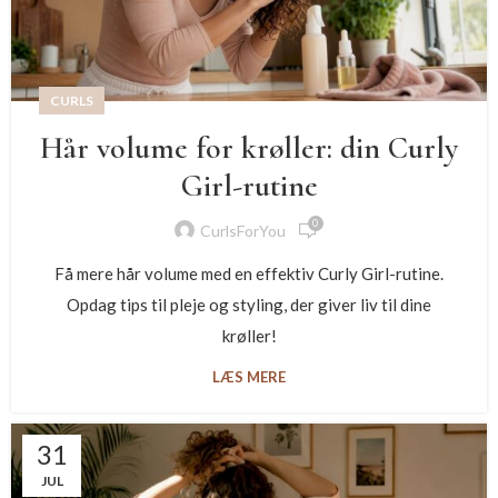
CURLS
Hår volume for krøller: din Curly
Girl-rutine
0
CurlsForYou
Få mere hår volume med en effektiv Curly Girl-rutine.
Opdag tips til pleje og styling, der giver liv til dine
krøller!
LÆS MERE
31
JUL