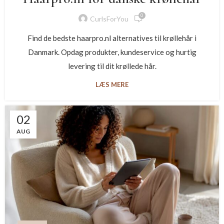
0
CurlsForYou
Find de bedste haarpro.nl alternatives til krøllehår i
Danmark. Opdag produkter, kundeservice og hurtig
levering til dit krøllede hår.
LÆS MERE
02
AUG