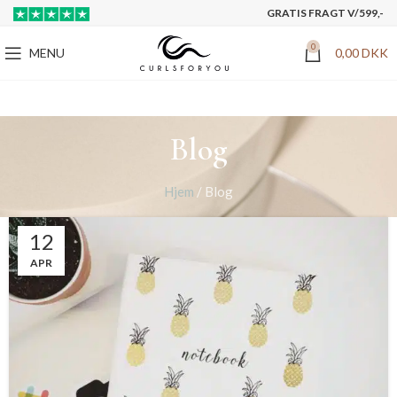
GRATIS FRAGT V/599,-
0
MENU
0,00
DKK
Blog
Hjem
/
Blog
12
APR