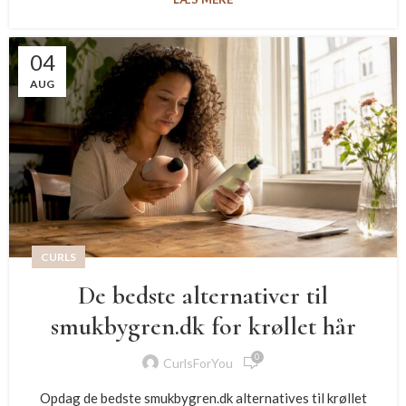
04
AUG
CURLS
De bedste alternativer til
smukbygren.dk for krøllet hår
0
CurlsForYou
Opdag de bedste smukbygren.dk alternatives til krøllet