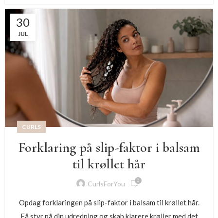
30
JUL
CURLS
Forklaring på slip-faktor i balsam
til krøllet hår
0
CurlsForYou
Opdag forklaringen på slip-faktor i balsam til krøllet hår.
Få styr på din udredning og skab klarere krøller med det