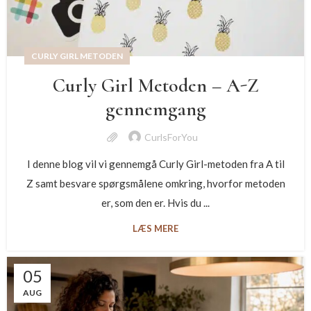
CURLY GIRL METODEN
Curly Girl Metoden – A-Z
gennemgang
CurlsForYou
I denne blog vil vi gennemgå Curly Girl-metoden fra A til
Z samt besvare spørgsmålene omkring, hvorfor metoden
er, som den er. Hvis du ...
LÆS MERE
05
AUG