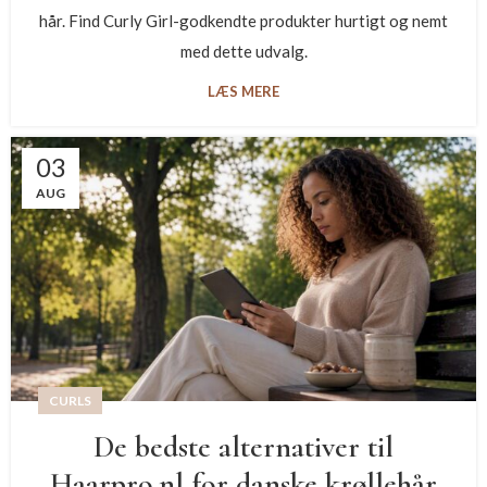
hår. Find Curly Girl-godkendte produkter hurtigt og nemt
med dette udvalg.
LÆS MERE
03
AUG
CURLS
De bedste alternativer til
Haarpro.nl for danske krøllehår