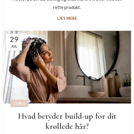
rette produkt.
LÆS MERE
29
JUL
CURLS
Hvad betyder build-up for dit
krøllede hår?