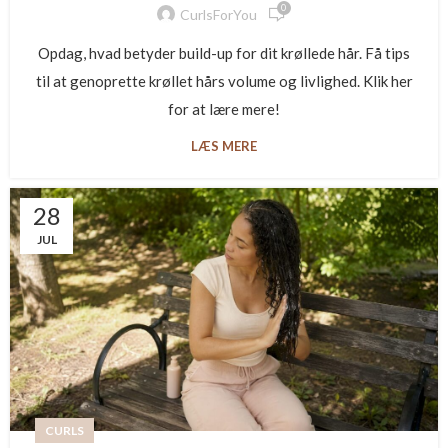
0
CurlsForYou
Opdag, hvad betyder build-up for dit krøllede hår. Få tips
til at genoprette krøllet hårs volume og livlighed. Klik her
for at lære mere!
LÆS MERE
28
JUL
CURLS