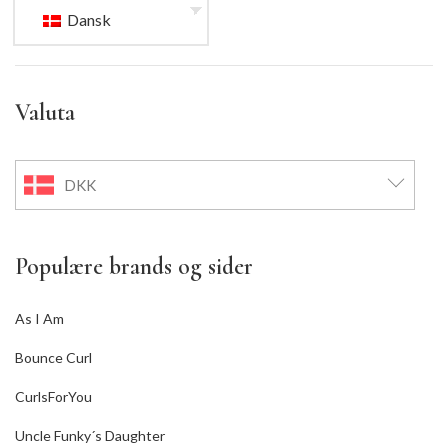
Dansk
Valuta
DKK
Populære brands og sider
As I Am
Bounce Curl
CurlsForYou
Uncle Funky´s Daughter