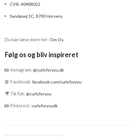
CVR: 40488022
Sandøvej 1C, 8700 Horsens
Du kan læse mere her:
Om Os
Følg os og bliv inspireret
📸 Instagram:
@curlsforyou.dk
📘 Facebook:
facebook.com/curlsforyou
🎥 TikTok:
@curlsforyou
📸 Pinterest:
curlsforyoudk