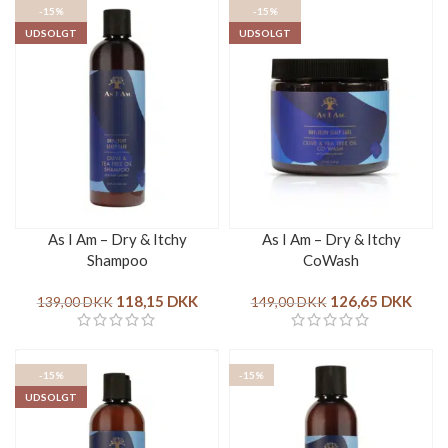
-15%
-15%
UDSOLGT
UDSOLGT
As I Am – Dry & Itchy
As I Am – Dry & Itchy
Shampoo
CoWash
118,15
DKK
126,65
DKK
139,00
DKK
149,00
DKK
-15%
-15%
UDSOLGT