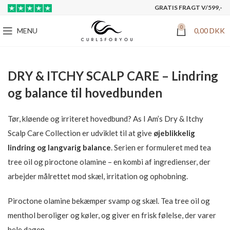
GRATIS FRAGT V/599,-
0
MENU
0,00
DKK
DRY & ITCHY SCALP CARE – Lindring
og balance til hovedbunden
Tør, kløende og irriteret hovedbund? As I Am’s Dry & Itchy
Scalp Care Collection er udviklet til at give
øjeblikkelig
lindring og langvarig balance
. Serien er formuleret med tea
tree oil og piroctone olamine – en kombi af ingredienser, der
arbejder målrettet mod skæl, irritation og ophobning.
Piroctone olamine bekæmper svamp og skæl. Tea tree oil og
menthol beroliger og køler, og giver en frisk følelse, der varer
hele dagen.