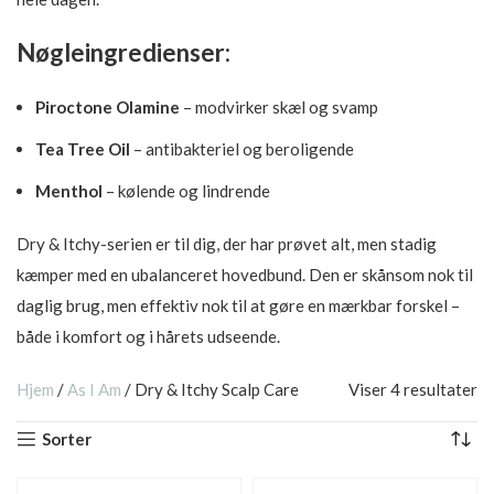
Nøgleingredienser:
Piroctone Olamine
– modvirker skæl og svamp
Tea Tree Oil
– antibakteriel og beroligende
Menthol
– kølende og lindrende
Dry & Itchy-serien er til dig, der har prøvet alt, men stadig
kæmper med en ubalanceret hovedbund. Den er skånsom nok til
daglig brug, men effektiv nok til at gøre en mærkbar forskel –
både i komfort og i hårets udseende.
Hjem
/
As I Am
/
Dry & Itchy Scalp Care
Viser 4 resultater
Sorter