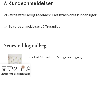
⭐ Kundeanmeldelser
Vi værdsætter ærlig feedback! Læs hvad vores kunder siger:
👉
Se vores anmeldelser på Trustpilot
Seneste blogindlæg
Curly Girl Metoden – A-Z gennemgang
0
Shop
Sorter
Ønskeliste
Kurv
Min konto
De bedste alternativer til Bellapil.com for danske
krøller
De bedste alternativer til shopcurls.com for danske
krøllebrugere