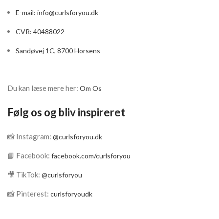
E-mail:
info@curlsforyou.dk
CVR: 40488022
Sandøvej 1C, 8700 Horsens
Du kan læse mere her:
Om Os
Følg os og bliv inspireret
📸 Instagram:
@curlsforyou.dk
📘 Facebook:
facebook.com/curlsforyou
🎥 TikTok:
@curlsforyou
📸 Pinterest:
curlsforyoudk