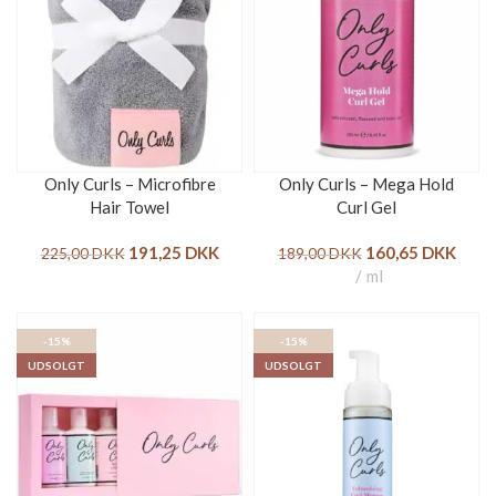
Only Curls – Microfibre
Only Curls – Mega Hold
Hair Towel
Curl Gel
191,25
DKK
160,65
DKK
225,00
DKK
189,00
DKK
ml
-15%
-15%
UDSOLGT
UDSOLGT