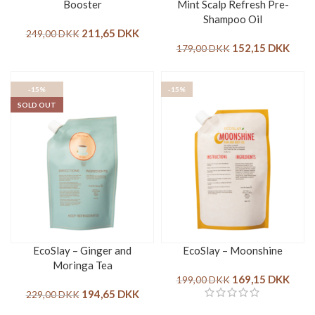
Booster
Mint Scalp Refresh Pre-
Shampoo Oil
211,65
DKK
249,00
DKK
152,15
DKK
179,00
DKK
-15%
-15%
SOLD OUT
EcoSlay – Ginger and
EcoSlay – Moonshine
Moringa Tea
169,15
DKK
199,00
DKK
194,65
DKK
229,00
DKK