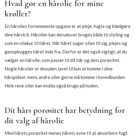
TREPADORA – Inca
EcoSlay – Apple Sauce edge
Radiance Repairing Elixir
control
203,15
DKK
186,15
DKK
239,00
DKK
219,00
DKK
-15%
-15%
SOLD OUT