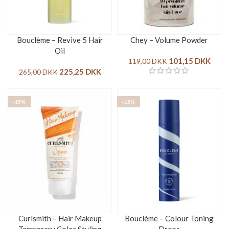
Bouclème – Revive 5 Hair
Chey – Volume Powder
Oil
101,15
DKK
119,00
DKK
225,25
DKK
265,00
DKK
-15%
-15%
Curlsmith – Hair Makeup
Bouclème – Colour Toning