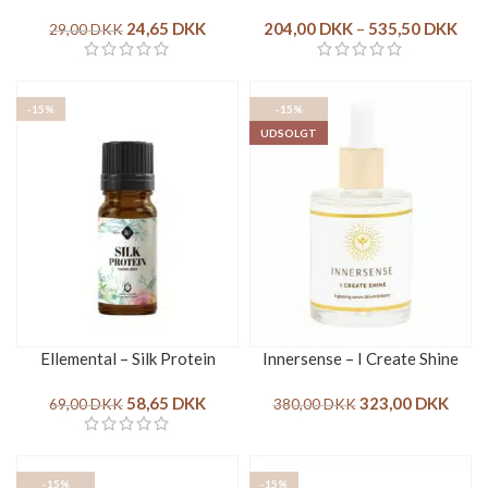
24,65
DKK
204,00
DKK
–
535,50
DKK
29,00
DKK
-15%
-15%
UDSOLGT
Ellemental – Silk Protein
Innersense – I Create Shine
58,65
DKK
323,00
DKK
69,00
DKK
380,00
DKK
-15%
-15%