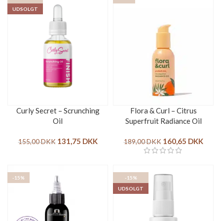
UDSOLGT
Curly Secret – Scrunching
Flora & Curl – Citrus
Oil
Superfruit Radiance Oil
131,75
DKK
160,65
DKK
155,00
DKK
189,00
DKK
-15%
-15%
UDSOLGT