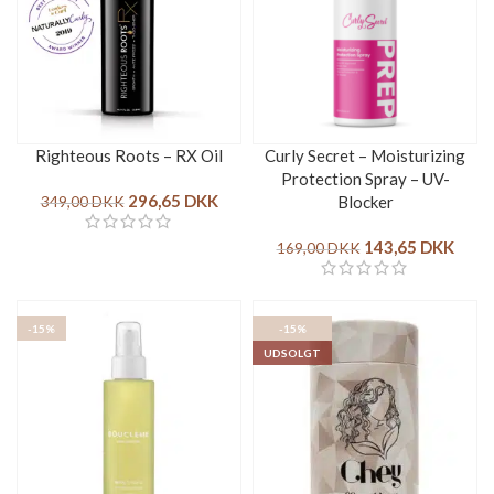
Righteous Roots – RX Oil
Curly Secret – Moisturizing
Protection Spray – UV-
296,65
DKK
Blocker
349,00
DKK
143,65
DKK
169,00
DKK
-15%
-15%
UDSOLGT