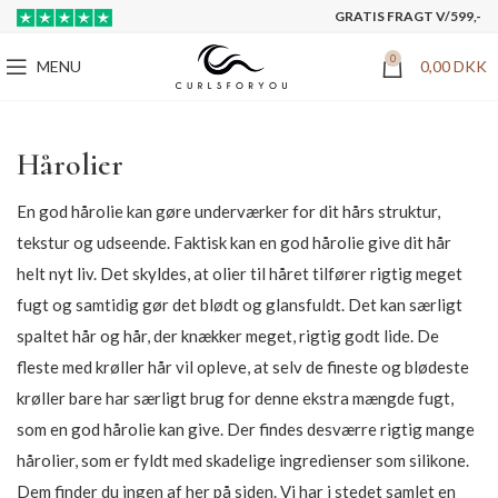
GRATIS FRAGT V/599,-
0
MENU
0,00
DKK
Hårolier
En god hårolie kan gøre underværker for dit hårs struktur,
tekstur og udseende. Faktisk kan en god hårolie give dit hår
helt nyt liv. Det skyldes, at olier til håret tilfører rigtig meget
fugt og samtidig gør det blødt og glansfuldt. Det kan særligt
spaltet hår og hår, der knækker meget, rigtig godt lide. De
fleste med krøller hår vil opleve, at selv de fineste og blødeste
krøller bare har særligt brug for denne ekstra mængde fugt,
som en god hårolie kan give. Der findes desværre rigtig mange
hårolier, som er fyldt med skadelige ingredienser som silikone.
Dem finder du ingen af her på siden. Vi har i stedet samlet en