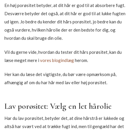
Bounce Curl – Light Oil
Only Curls – Hair Oil
254,15
DKK
177,65
DKK
299,00
DKK
209,00
DKK
-15%
-15%
SOLD OUT
SOLD OUT
John Masters Organics –
Inahsi – Island Breeze Hair
Nourishing Defrizzer for
& Body Whipped Butter
Dry Hair
203,15
DKK
239,00
DKK