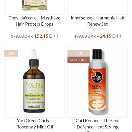
Chey Haircare – Musthave
Innersense – Harmonic Hair
Hair Protein Drops
Renew Set
152,15
DKK
424,15
DKK
179,00
DKK
499,00
DKK
-15%
-15%
SOLD OUT
Yari Green Curls –
Curl Keeper – Thermal
Rosemary Mint Oil
Defence Heat Styling