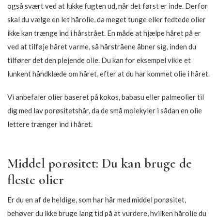
254,15
DKK
299,00
DKK
-15%
-15%
SOLD OUT
Bouclème – Colour Revive
IdHAIR – Elements Xclusive
Sæt
Play Volume Builder
330,65
DKK
143,65
DKK
389,00
DKK
169,00
DKK
-15%
-15%
SOLD OUT
SOLD OUT