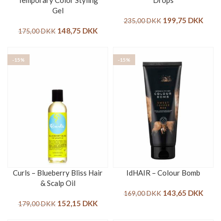
Temporary Color Styling
Drops
Gel
199,75
DKK
235,00
DKK
148,75
DKK
175,00
DKK
-15%
-15%
Curls – Blueberry Bliss Hair
IdHAIR – Colour Bomb
& Scalp Oil
143,65
DKK
169,00
DKK
152,15
DKK
179,00
DKK