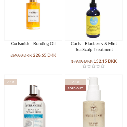
Curlsmith – Bonding Oil
Curls – Blueberry & Mint
Tea Scalp Treatment
228,65
DKK
269,00
DKK
152,15
DKK
179,00
DKK
-15%
-15%
SOLD OUT