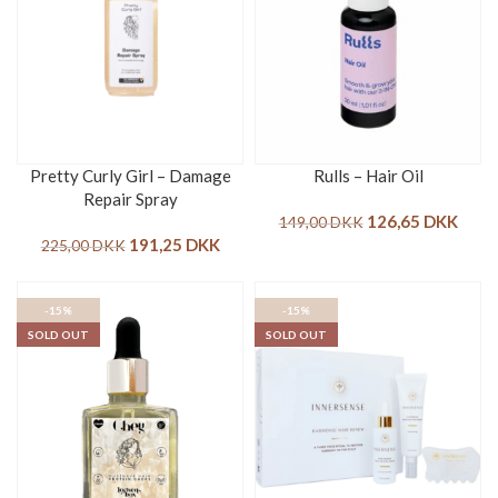
Pretty Curly Girl – Damage
Rulls – Hair Oil
Repair Spray
126,65
DKK
149,00
DKK
191,25
DKK
225,00
DKK
-15%
-15%
SOLD OUT
SOLD OUT