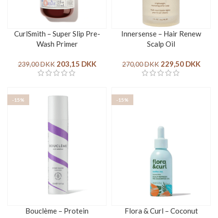
CurlSmith – Super Slip Pre-
Innersense – Hair Renew
Wash Primer
Scalp Oil
203,15
DKK
229,50
DKK
239,00
DKK
270,00
DKK
-15%
-15%
Bouclème – Protein
Flora & Curl – Coconut