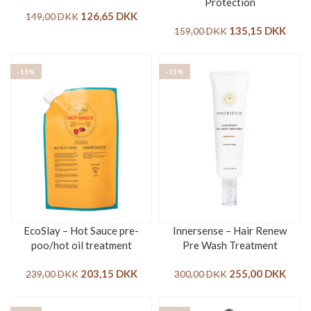
Protection
126,65
DKK
149,00
DKK
135,15
DKK
159,00
DKK
-15%
-15%
EcoSlay – Hot Sauce pre-
Innersense – Hair Renew
poo/hot oil treatment
Pre Wash Treatment
203,15
DKK
255,00
DKK
239,00
DKK
300,00
DKK