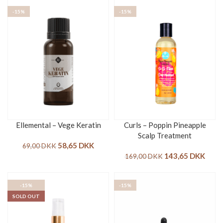
-15%
-15%
Ellemental – Vege Keratin
Curls – Poppin Pineapple
Scalp Treatment
58,65
DKK
69,00
DKK
143,65
DKK
169,00
DKK
-15%
-15%
SOLD OUT