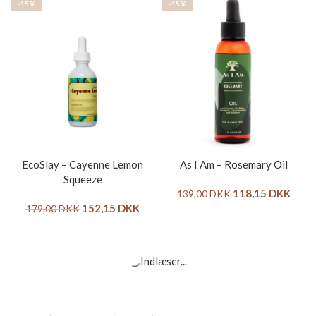
-15%
-15%
EcoSlay – Cayenne Lemon
As I Am – Rosemary Oil
Squeeze
118,15
DKK
139,00
DKK
152,15
DKK
179,00
DKK
-15%
-15%