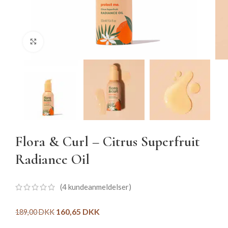
Click to enlarge
Flora & Curl – Citrus Superfruit
Radiance Oil
(
4
kundeanmeldelser)
160,65
DKK
189,00
DKK