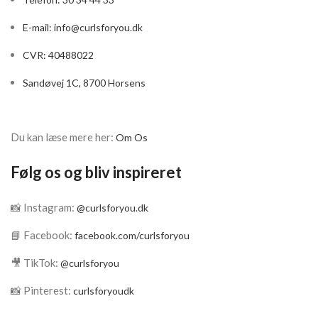
E-mail:
info@curlsforyou.dk
CVR: 40488022
Sandøvej 1C, 8700 Horsens
Du kan læse mere her:
Om Os
Følg os og bliv inspireret
📸 Instagram:
@curlsforyou.dk
📘 Facebook:
facebook.com/curlsforyou
🎥 TikTok:
@curlsforyou
📸 Pinterest:
curlsforyoudk