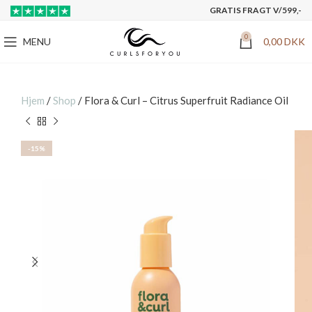
GRATIS FRAGT V/599,-
0
MENU
0,00
DKK
Hjem
/
Shop
/
Flora & Curl – Citrus Superfruit Radiance Oil
-15%