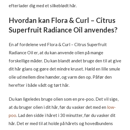
efterlader dig med et silkeblødt hår.
Hvordan kan Flora & Curl – Citrus
Superfruit Radiance Oil anvendes?
En af fordelene ved Flora & Curl – Citrus Superfruit
Radiance Oil er, at du kan anvende olien på mange
forskellige måder. Du kan blandt andet bruge den til at give
dit hår glans og gøre det mindre kruset. Hæld en lille smule
olie ud mellem dine hænder, og varm den op. Påfør den
herefter i både vådt og tørt hår.
Du kan ligeledes bruge olien som en pre-poo. Det vil sige,
at du bruger olien i dit hår, før du vasker det med en
low-
poo
. Lad den sidde i håret i 30 minutter, før du vasker dit
hår. Det er med til at holde på hårets og hovedbundens