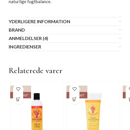
naturlige fugtbalance.
YDERLIGERE INFORMATION
BRAND
ANMELDELSER (4)
INGREDIENSER
Relaterede varer
-15%
-15%
UDSOLGT
UDSOLGT
UD