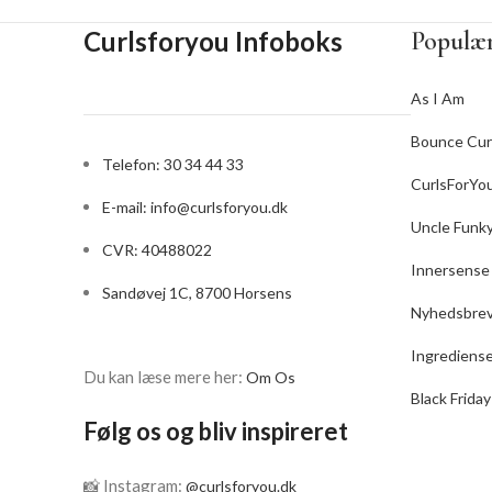
Størrelse: 355 ml
Curlsforyou Infoboks
Populær
As I Am
Bounce Cur
Telefon: 30 34 44 33
CurlsForYo
E-mail:
info@curlsforyou.dk
Uncle Funk
CVR: 40488022
Innersense
Sandøvej 1C, 8700 Horsens
Nyhedsbre
Ingrediens
Du kan læse mere her:
Om Os
Black Friday
Følg os og bliv inspireret
📸 Instagram:
@curlsforyou.dk