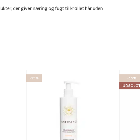
ukter, der giver næring og fugt til krøllet hår uden
-15%
-15%
UDSOLG