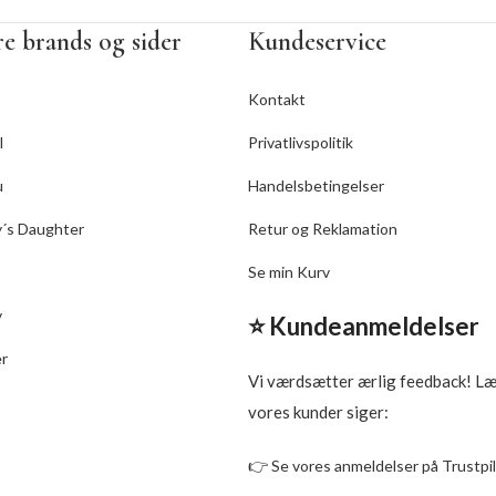
Indeholder risklidolie, shea
aloe vera og olie fr
e brands og sider
Kundeservice
orangeblomster
Størrelse: 59/295/946
Kontakt
OBS. Innersense er igang 
l
Privatlivspolitik
skifte deres travel størrel
u
Handelsbetingelser
59ml flasker til tuber! Nog
får vi sæt med flasker, and
y´s Daughter
Retur og Reklamation
tuber!
Se min Kurv
v
⭐ Kundeanmeldelser
er
Vi værdsætter ærlig feedback! L
vores kunder siger:
👉
Se vores anmeldelser på Trustpi