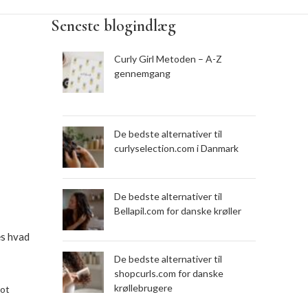
butter,
a
Indeholder risbranolie, avokadoolie,
Seneste blogindlæg
aloe vera og grøn te-ekstrakt
Curly Girl Metoden – A-Z
 ml
Indeholder fugt og protein.
gennemgang
med et
Størrelse: 59/295/946 ml
ser fra
OBS. Innersense er igang med et
le gange
skifte deres travel størrelser fra
re gange
De bedste alternativer til
59ml flasker til tuber! Nogle gange
curlyselection.com i Danmark
får vi sæt med flasker, andre gange
tuber!
De bedste alternativer til
Bellapil.com for danske krøller
æs hvad
De bedste alternativer til
shopcurls.com for danske
krøllebrugere
lot