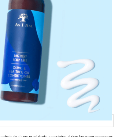
und
t
arerer håret
å lager igen
l at påminde dig om produktets lagerstatus, du kan læse mere om vores