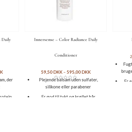
 Daily
Innersense – Color Radiance Daily
Conditioner
Fugt
bruge
K
59,50
DKK
–
595,00
DKK
am, der
Plejende balsam uden sulfater,
Er e
t
silikone eller parabener
rotein
Er god til tykt og krøllet hår
Indeh
nt til
Fremstillet af naturlige, økologiske
ingredienser
Kan b
t
Beriger håret med fugt og beskytter
farven