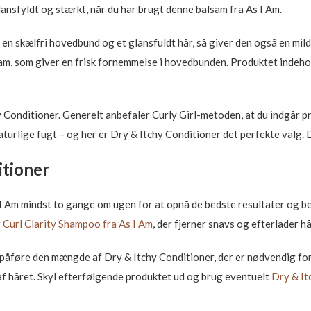
lansfyldt og stærkt, når du har brugt denne balsam fra As I Am.
n skælfri hovedbund og et glansfuldt hår, så giver den også en mild
am, som giver en frisk fornemmelse i hovedbunden. Produktet indehol
 Conditioner. Generelt anbefaler Curly Girl-metoden, at du indgår pr
urlige fugt – og her er Dry & Itchy Conditioner det perfekte valg.
itioner
 I Am mindst to gange om ugen for at opnå de bedste resultater og 
r
Curl Clarity Shampoo fra As I Am
, der fjerner snavs og efterlader h
åføre den mængde af Dry & Itchy Conditioner, der er nødvendig for d
f håret. Skyl efterfølgende produktet ud og brug eventuelt
Dry & It