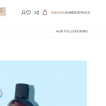
0
0,00
DKK
KUNDESERVICE
FREMRAGENDE ANMELDELSER
HURTIG LEVERING
y & Itchy
)