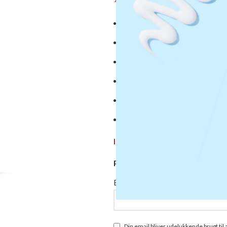
Lindrer tør og kløende hovedb
God til at rede/fingerrede håre
Tilfører fugt
Bekæmper skæl
Fremmer glas og styrker og rep
Størrelse: 355 ml.
Ikke på lager
Påmind mig når produktet er p
Email Address
Din email bliver udelukkende brugt ti