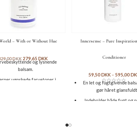
World – With or Without Hue
Innersense – Pure Inspiration
Conditioner
279,65
DKK
329,00
DKK
rvebeskyttende og lysnende
balsam.
59,50
DKK
–
595,00
DK
erner uønskede farvetoner i
En let og fugtgivende bals
ølvfarvede og blonde toner.
gør håret glansfuld
cialudviklet til naturligt lyse
Indeholder både fugt og p
ncer eller farvebehandlet hår.
Har den bedste effekt i fi
danner fugt og tilfører glans.
mellemfint hår
timativ pleje og beskyttelse.
Reducerer krus i håre
Størrelse: 355 ml