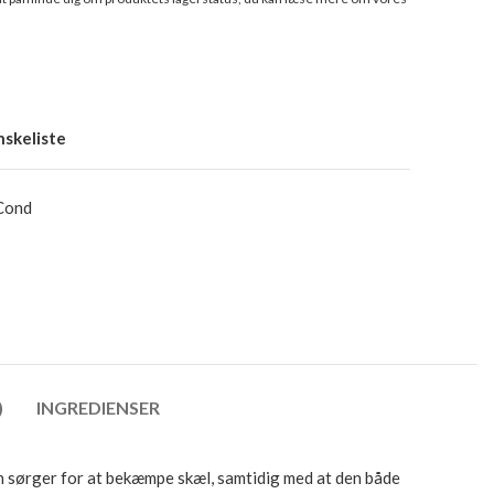
ønskeliste
Cond
)
INGREDIENSER
en sørger for at bekæmpe skæl, samtidig med at den både