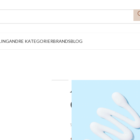
LING
ANDRE KATEGORIER
BRANDS
BLOG
As I Am – Dr
Conditioner
(
3
kundeanmeldelser
118,15
DKK
139,00
DKK