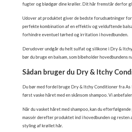
fugter og blødgør dine krøller. Dit hår fremstår derfor g
Udover at produktet giver de bedste forudsætninger for e
perfekte kombination af en effektiv og velduftende bals
forhindre eventuel tørhed og irritation i hovedbunden.
Derudover undgår du helt sulfat og silikone i Dry & Itchy
bør du bruge en balsam, som bibeholder hovedbundens nat
Sådan bruger du Dry & Itchy Cond
Du bør med fordel bruge Dry & Itchy Conditioner fra As
først vaske håret med en skånsom shampoo. Vi anbefale
Når du vasket håret med shampoo, kan du efterfølgende p
massér derefter produktet ind i hovedbunden og resten a
styling af krøllet hår.