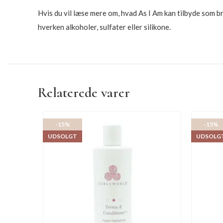
Hvis du vil læse mere om, hvad As I Am kan tilbyde som b
hverken alkoholer, sulfater eller silikone.
Relaterede varer
-15%
-15%
UDSOLGT
UDSOLG