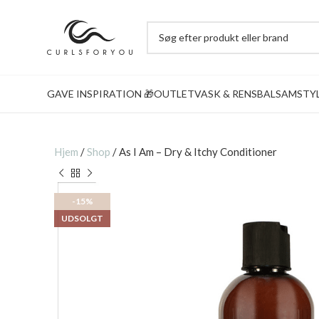
GAVE INSPIRATION 🎁
OUTLET
VASK & RENS
BALSAM
STY
Hjem
/
Shop
/
As I Am – Dry & Itchy Conditioner
-15%
UDSOLGT