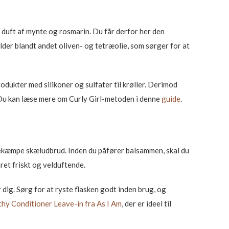
 duft af mynte og rosmarin. Du får derfor her den
der blandt andet oliven- og tetræolie, som sørger for at
odukter med silikoner og sulfater til krøller. Derimod
 Du kan læse mere om Curly Girl-metoden i denne
guide
.
bekæmpe skæludbrud. Inden du påfører balsammen, skal du
året friskt og velduftende.
ig. Sørg for at ryste flasken godt inden brug, og
chy Conditioner Leave-in fra As I Am
, der er ideel til