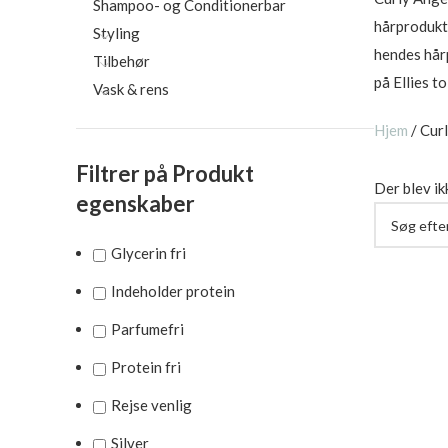
Shampoo- og Conditionerbar
hårprodukte
Styling
hendes hårp
Tilbehør
på Ellies t
Vask & rens
Hjem
/
Cur
Filtrer på Produkt
Der blev ik
egenskaber
Glycerin fri
Indeholder protein
Parfumefri
Protein fri
Rejse venlig
Silver