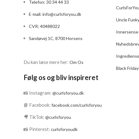
Telefon: 30 34 44 33
CurlsForYo
E-mail:
info@curlsforyou.dk
Uncle Funk
CVR: 40488022
Innersense
Sandøvej 1C, 8700 Horsens
Nyhedsbre
Ingrediens
Du kan læse mere her:
Om Os
Black Friday
Følg os og bliv inspireret
📸 Instagram:
@curlsforyou.dk
📘 Facebook:
facebook.com/curlsforyou
🎥 TikTok:
@curlsforyou
📸 Pinterest:
curlsforyoudk