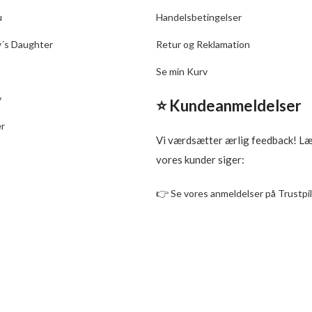
u
Handelsbetingelser
y´s Daughter
Retur og Reklamation
Se min Kurv
v
⭐ Kundeanmeldelser
er
Vi værdsætter ærlig feedback! L
vores kunder siger:
👉
Se vores anmeldelser på Trustpi