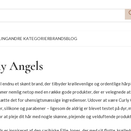
LING
ANDRE KATEGORIER
BRANDS
BLOG
y Angels
til endnu et skønt brand, der tilbyder krøllevenlige og ordentlige hår
er nemlig netop med en række gode produkter, der er velegnede at bru
sætte det for uhensigtsmæssige ingredienser. Udover at være Curly G
r, silikone og parabener – ligesom de aldrig er blevet testet på dyr, me
r at pleje dit hår med nogle skønne, plejende og velduftende produkte
s er inspireret af den caribiske Ellie Jones, der med sit flotte, krøll