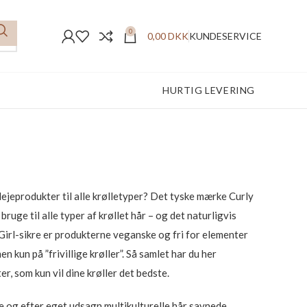
0
0,00
DKK
KUNDESERVICE
HURTIG LEVERING
plejeprodukter til alle krølletyper? Det tyske mærke Curly
ge til alle typer af krøllet hår – og det naturligvis
irl-sikre er produkterne veganske og fri for elementer
n kun på ”frivillige krøller”. Så samlet har du her
r, som kun vil dine krøller det bedste.
ede og efter eget udsagn multikulturelle hår savnede