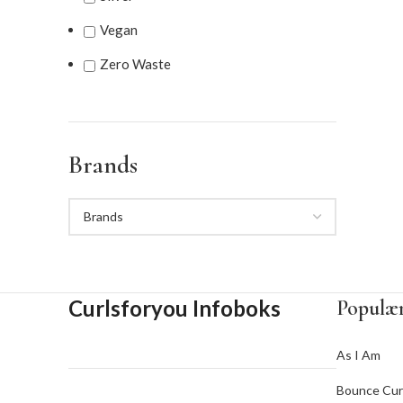
Vegan
Zero Waste
Brands
Curlsforyou Infoboks
Populær
As I Am
Bounce Cur