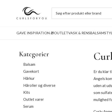
GAVE INSPIRATION 🎁
OUTLET
VASK & RENS
BALSAM
STY
Kategorier
Curl
Balsam
Gavekort
Er du klar 
Hårkur
Angels komm
Hårolier og diverse
uden at ud
Kits
som sulfate
Outlet varer
mulighed fo
Serum
Curly Angel