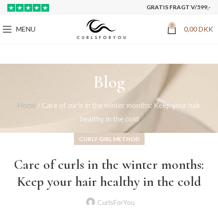
GRATIS FRAGT V/599,-
0
MENU
0,00
DKK
Blog
Home
/
Care of curls in the winter months: Keep your hair
healthy in the cold
CURLY GIRL METHOD
Care of curls in the winter months:
Keep your hair healthy in the cold
CurlsForYou