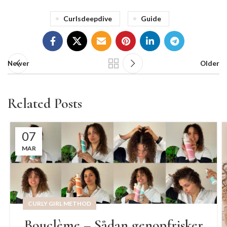
Curlsdeepdive
Guide
Newer
Older
Related Posts
07
MAR
CURLY GIRL METHOD
Bouclème – Sådan genopfrisker