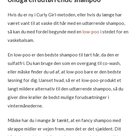
Hvis du er ny i Curly Girl-metoden, eller hvis du længe har
været vant til at vaske dit hår med en udtørrende shampoo,
så kan du med fordel begynde med en
low-poo
i stedet for en
vaskebalsam.
En low-poo er den bedste shampoo til tørt hår, da den er
sulfatfri. Du kan bruge den som en overgang til co-wash,
eller måske finder du ud af, at low-poo bare er den bedste
løsning for dig. Uanset hvad, så er et low-poo-produkt et
langt mildere alternativ til den udtørrende shampoo, så du
giver dine krøller de bedst mulige forudsætninger i
vintermånederne.
Måske har du i mange år tænkt, at en fancy shampoo med
skrappe midler er vejen frem, men det er det sjældent. Dit