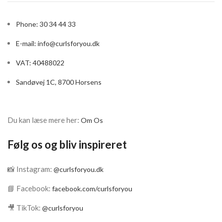
Phone: 30 34 44 33
E-mail:
info@curlsforyou.dk
VAT: 40488022
Sandøvej 1C, 8700 Horsens
Du kan læse mere her:
Om Os
Følg os og bliv inspireret
📸 Instagram:
@curlsforyou.dk
📘 Facebook:
facebook.com/curlsforyou
🎥 TikTok:
@curlsforyou