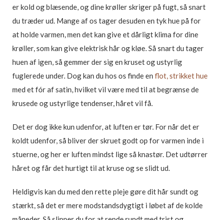
er kold og blæsende, og dine krøller skriger på fugt, så snart
du træder ud. Mange af os tager desuden en tyk hue på for
at holde varmen, men det kan give et dårligt klima for dine
krøller, som kan give elektrisk hår og kløe. Så snart du tager
huen af igen, så gemmer der sig en kruset og ustyrlig
fuglerede under. Dog kan du hos os finde en
flot, strikket hue
med et fór af satin, hvilket vil være med til at begrænse de
krusede og ustyrlige tendenser, håret vil få.
Det er dog ikke kun udenfor, at luften er tør. For når det er
koldt udenfor, så bliver der skruet godt op for varmen inde i
stuerne, og her er luften mindst lige så knastør. Det udtørrer
håret og får det hurtigt til at kruse og se slidt ud.
Heldigvis kan du med den rette pleje gøre dit hår sundt og
stærkt, så det er mere modstandsdygtigt i løbet af de kolde
måneder. Så slipper du for at rende rundt med trist og