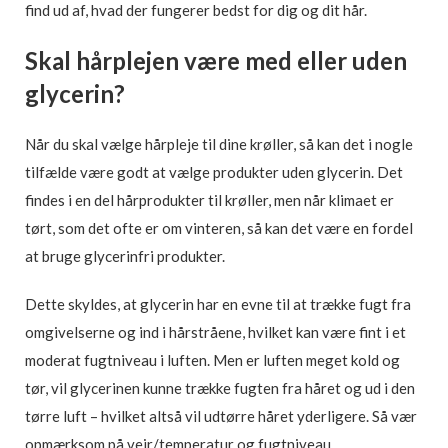
find ud af, hvad der fungerer bedst for dig og dit hår.
Skal hårplejen være med eller uden
glycerin?
Når du skal vælge hårpleje til dine krøller, så kan det i nogle
tilfælde være godt at vælge produkter uden glycerin. Det
findes i en del hårprodukter til krøller, men når klimaet er
tørt, som det ofte er om vinteren, så kan det være en fordel
at bruge glycerinfri produkter.
Dette skyldes, at glycerin har en evne til at trække fugt fra
omgivelserne og ind i hårstråene, hvilket kan være fint i et
moderat fugtniveau i luften. Men er luften meget kold og
tør, vil glycerinen kunne trække fugten fra håret og ud i den
tørre luft – hvilket altså vil udtørre håret yderligere. Så vær
opmærksom på vejr/temperatur og fugtniveau.