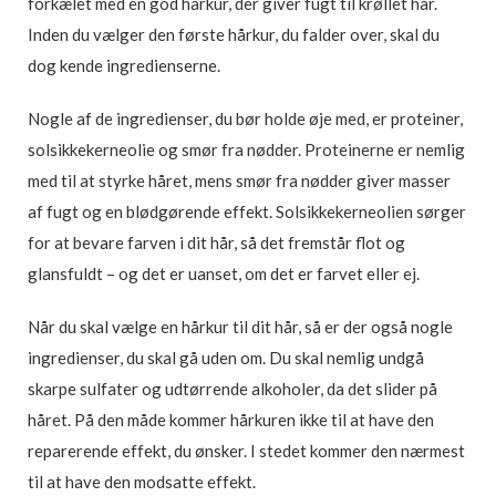
forkælet med en god hårkur, der giver fugt til krøllet hår.
Inden du vælger den første hårkur, du falder over, skal du
dog kende ingredienserne.
Nogle af de ingredienser, du bør holde øje med, er proteiner,
solsikkekerneolie og smør fra nødder. Proteinerne er nemlig
med til at styrke håret, mens smør fra nødder giver masser
af fugt og en blødgørende effekt. Solsikkekerneolien sørger
for at bevare farven i dit hår, så det fremstår flot og
glansfuldt – og det er uanset, om det er farvet eller ej.
Når du skal vælge en hårkur til dit hår, så er der også nogle
ingredienser, du skal gå uden om. Du skal nemlig undgå
skarpe sulfater og udtørrende alkoholer, da det slider på
håret. På den måde kommer hårkuren ikke til at have den
reparerende effekt, du ønsker. I stedet kommer den nærmest
til at have den modsatte effekt.