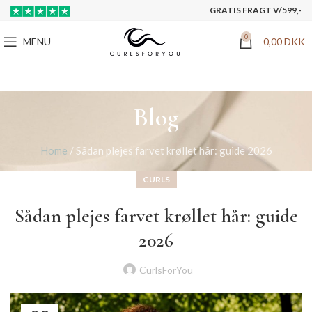
GRATIS FRAGT V/599,-
0
MENU
0,00
DKK
Blog
Home
/
Sådan plejes farvet krøllet hår: guide 2026
CURLS
Sådan plejes farvet krøllet hår: guide
2026
CurlsForYou