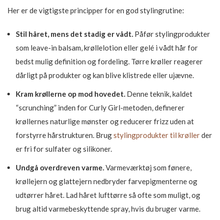
Her er de vigtigste principper for en god stylingrutine:
Stil håret, mens det stadig er vådt.
Påfør stylingprodukter
som leave-in balsam, krøllelotion eller gelé i vådt hår for
bedst mulig definition og fordeling. Tørre krøller reagerer
dårligt på produkter og kan blive klistrede eller ujævne.
Kram krøllerne op mod hovedet.
Denne teknik, kaldet
“scrunching” inden for Curly Girl-metoden, definerer
krøllernes naturlige mønster og reducerer frizz uden at
forstyrre hårstrukturen. Brug
stylingprodukter til krøller
der
er fri for sulfater og silikoner.
Undgå overdreven varme.
Varmeværktøj som fønere,
krøllejern og glattejern nedbryder farvepigmenterne og
udtørrer håret. Lad håret lufttørre så ofte som muligt, og
brug altid varmebeskyttende spray, hvis du bruger varme.