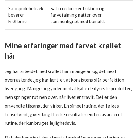
Satinpudebetræk
Satin reducerer friktion og
bevarer
farvefalming natten over
krøllerne
sammenlignet med bomuld.
Mine erfaringer med farvet krøllet
hår
Jeg har arbejdet med krøllet hår i mange år, og det mest
overraskende, jeg har lært, er, at konsistens slår perfektion
hver gang. Mange begynder med at købe de dyreste produkter,
men springer rutinen over, når livet er travlt. Det er den
omvendte tilgang, der virker. En simpel rutine, der følges
konsekvent, giver langt bedre resultater end en avanceret
rutine, der kun bruges lejlighedsvis.
Det, der har gjort den største forskel i min egen erfaring, er