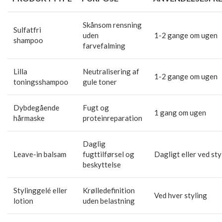
Skånsom rensning
Sulfatfri
uden
1-2 gange om ugen
shampoo
farvefalming
Lilla
Neutralisering af
1-2 gange om ugen
toningsshampoo
gule toner
Dybdegående
Fugt og
1 gang om ugen
hårmaske
proteinreparation
Daglig
Leave-in balsam
fugttilførsel og
Dagligt eller ved sty
beskyttelse
Stylinggelé eller
Krølledefinition
Ved hver styling
lotion
uden belastning