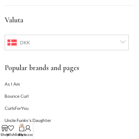
Valuta
DKK
Popular brands and pages
As I Am
Bounce Curl
CurlsForYou
Uncle Funky´s Daughter
0
Innersense
Shop
Wishlist
Cart
My account