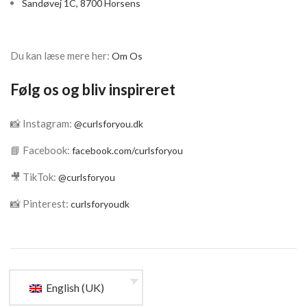
Sandøvej 1C, 8700 Horsens
Du kan læse mere her:
Om Os
Følg os og bliv inspireret
📸 Instagram:
@curlsforyou.dk
📘 Facebook:
facebook.com/curlsforyou
🎥 TikTok:
@curlsforyou
📸 Pinterest:
curlsforyoudk
English (UK)