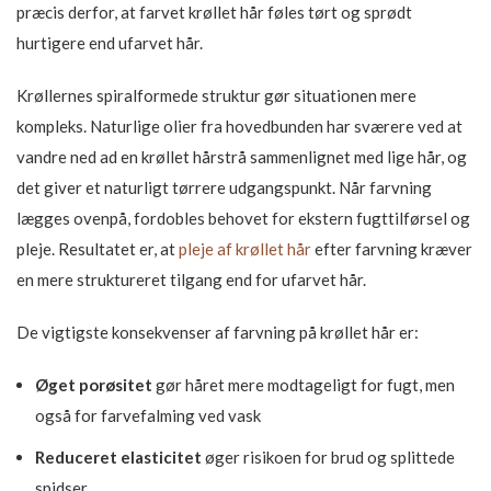
præcis derfor, at farvet krøllet hår føles tørt og sprødt
hurtigere end ufarvet hår.
Krøllernes spiralformede struktur gør situationen mere
kompleks. Naturlige olier fra hovedbunden har sværere ved at
vandre ned ad en krøllet hårstrå sammenlignet med lige hår, og
det giver et naturligt tørrere udgangspunkt. Når farvning
lægges ovenpå, fordobles behovet for ekstern fugttilførsel og
pleje. Resultatet er, at
pleje af krøllet hår
efter farvning kræver
en mere struktureret tilgang end for ufarvet hår.
De vigtigste konsekvenser af farvning på krøllet hår er:
Øget porøsitet
gør håret mere modtageligt for fugt, men
også for farvefalming ved vask
Reduceret elasticitet
øger risikoen for brud og splittede
spidser