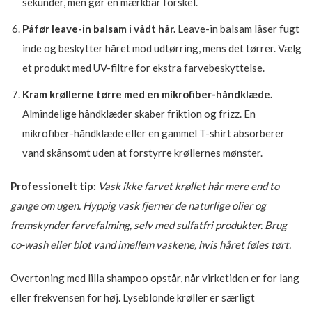
sekunder, men gør en mærkbar forskel.
Påfør leave-in balsam i vådt hår.
Leave-in balsam låser fugt
inde og beskytter håret mod udtørring, mens det tørrer. Vælg
et produkt med UV-filtre for ekstra farvebeskyttelse.
Kram krøllerne tørre med en mikrofiber-håndklæde.
Almindelige håndklæder skaber friktion og frizz. En
mikrofiber-håndklæde eller en gammel T-shirt absorberer
vand skånsomt uden at forstyrre krøllernes mønster.
Professionelt tip:
Vask ikke farvet krøllet hår mere end to
gange om ugen. Hyppig vask fjerner de naturlige olier og
fremskynder farvefalming, selv med sulfatfri produkter. Brug
co-wash eller blot vand imellem vaskene, hvis håret føles tørt.
Overtoning med lilla shampoo opstår, når virketiden er for lang
eller frekvensen for høj. Lyseblonde krøller er særligt