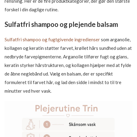
rensning. Her er de fire produktkategorier, der gør den største
forskel i din daglige rutine.
Sulfatfri shampoo og plejende balsam
Sulfatfri shampoo og fugtgivende ingredienser
som arganolie,
kollagen og keratin støtter farvet, krøllet hårs sundhed uden at
nedbryde farvepigmenterne. Arganolie tilfører fugt og glans,
keratin styrker hårstrukturen, og kollagen hjælper med at fylde
de åbne neglebånd ud. Vælg en balsam, der er specifikt
formuleret til farvet hår, og lad den sidde i mindst to til tre
minutter ved hver vask.