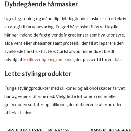
Dybdegående hårmasker
Ugentlig toning og månedlig dybdegående maske er en effektiv
strategi til farvebevaring. En god hårmaske til farvet krøllet
hår bør indeholde fugtgivende ingredienser som hyaluronsyre,
aloe vera eller sheasmør samt proteinkilder til at reparere den
svækkede hårstruktur. Hos Curlsforyou finder du et bredt
udvalg af
krøllevenlige ingredienser
, der passer til farvet hår.
Lette stylingprodukter
Tunge stylingprodukter med silikoner og alkohol skader farvet
hår og vejer krøllerne ned. Vælg lette lotioner, cremer eller
geléer uden sulfater og silikoner, der definerer krøllerne uden
at belaste dem.
PRODUKTTYPE
PURPOSE
ANVENDELSESFR