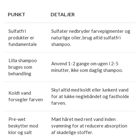
PUNKT
DETALJER
Sulfatfri
Sulfater nedbryder farvepigmenter og
produkter er
naturlige olier, brug altid sulfatfri
fundamentale
shampoo.
Lilla shampoo
Anvend 1-2 gange om ugen i 2-5
bruges som
minutter, ikke som daglig shampoo.
behandling
Skyl altid med koldt eller lunkent vand
Koldt vand
for at lukke neglebåndet og fastholde
forsegler farven
farven.
Pre-wet
Mæt håret med rent vand inden
beskytter mod
svømning for at reducere absorption
klor og salt
af skadelige stoffer.