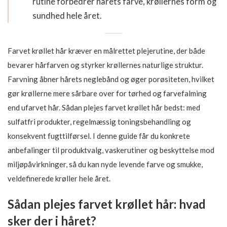
rutine forbedrer hårets farve, krøllernes form og
sundhed hele året.
Farvet krøllet hår kræver en målrettet plejerutine, der både
bevarer hårfarven og styrker krøllernes naturlige struktur.
Farvning åbner hårets neglebånd og øger porøsiteten, hvilket
gør krøllerne mere sårbare over for tørhed og farvefalming
end ufarvet hår. Sådan plejes farvet krøllet hår bedst: med
sulfatfri produkter, regelmæssig toningsbehandling og
konsekvent fugttilførsel. I denne guide får du konkrete
anbefalinger til produktvalg, vaskerutiner og beskyttelse mod
miljøpåvirkninger, så du kan nyde levende farve og smukke,
veldefinerede krøller hele året.
Sådan plejes farvet krøllet hår: hvad
sker der i håret?