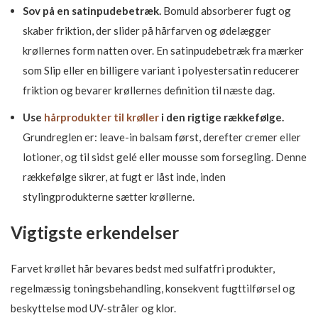
Sov på en satinpudebetræk.
Bomuld absorberer fugt og
skaber friktion, der slider på hårfarven og ødelægger
krøllernes form natten over. En satinpudebetræk fra mærker
som Slip eller en billigere variant i polyestersatin reducerer
friktion og bevarer krøllernes definition til næste dag.
Use
hårprodukter til krøller
i den rigtige rækkefølge.
Grundreglen er: leave-in balsam først, derefter cremer eller
lotioner, og til sidst gelé eller mousse som forsegling. Denne
rækkefølge sikrer, at fugt er låst inde, inden
stylingprodukterne sætter krøllerne.
Vigtigste erkendelser
Farvet krøllet hår bevares bedst med sulfatfri produkter,
regelmæssig toningsbehandling, konsekvent fugttilførsel og
beskyttelse mod UV-stråler og klor.