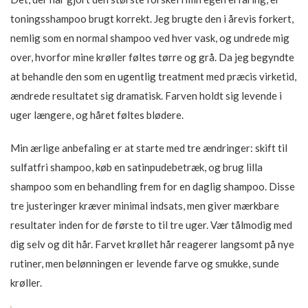
toningsshampoo brugt korrekt. Jeg brugte den i årevis forkert,
nemlig som en normal shampoo ved hver vask, og undrede mig
over, hvorfor mine krøller føltes tørre og grå. Da jeg begyndte
at behandle den som en ugentlig treatment med præcis virketid,
ændrede resultatet sig dramatisk. Farven holdt sig levende i
uger længere, og håret føltes blødere.
Min ærlige anbefaling er at starte med tre ændringer: skift til
sulfatfri shampoo, køb en satinpudebetræk, og brug lilla
shampoo som en behandling frem for en daglig shampoo. Disse
tre justeringer kræver minimal indsats, men giver mærkbare
resultater inden for de første to til tre uger. Vær tålmodig med
dig selv og dit hår. Farvet krøllet hår reagerer langsomt på nye
rutiner, men belønningen er levende farve og smukke, sunde
krøller.