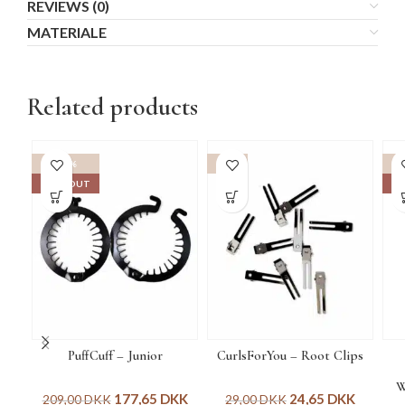
REVIEWS (0)
MATERIALE
Related products
-15%
-15%
SOLD OUT
SO
PuffCuff – Junior
CurlsForYou – Root Clips
W
177,65
DKK
24,65
DKK
209,00
DKK
29,00
DKK