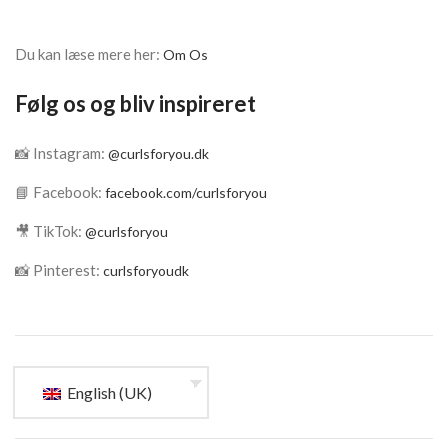
Du kan læse mere her:
Om Os
Følg os og bliv inspireret
📸 Instagram:
@curlsforyou.dk
📘 Facebook:
facebook.com/curlsforyou
🎥 TikTok:
@curlsforyou
📸 Pinterest:
curlsforyoudk
English (UK)