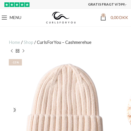
GRATIS FRAGT V/599,-
0
MENU
0,00
DKK
Home
/
Shop
/
CurlsForYou – Cashmerehue
-15%