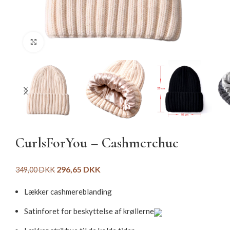
Click to enlarge
CurlsForYou – Cashmerehue
296,65
DKK
349,00
DKK
Lækker c
ashmere
blanding
Satinforet for beskyttelse af krøllerne