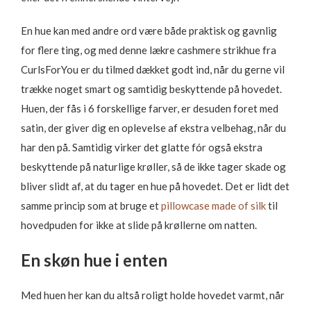
En hue kan med andre ord være både praktisk og gavnlig
for flere ting, og med denne lækre c
ashmere
strikhue fra
CurlsForYou er du tilmed dækket godt ind, når du gerne vil
trække noget smart og samtidig beskyttende på hovedet.
Huen, der fås i 6 forskellige farver, er desuden foret med
satin, der giver dig en oplevelse af ekstra velbehag, når du
har den på. Samtidig virker det glatte fór også ekstra
beskyttende på naturlige krøller, så de ikke tager skade og
bliver slidt af, at du tager en hue på hovedet. Det er lidt det
samme princip som at bruge et
pillowcase made of silk
til
hovedpuden for ikke at slide på krøllerne om natten.
En skøn hue i enten
Med huen her kan du altså roligt holde hovedet varmt, når