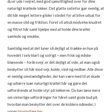
du er ude i vejret, med god samvittighed over for dine
naturligt krøllede lokker. Det glatte satinfor gør nemlig, at
dit hår meget lettere glider i stedet for at blive udsat for
en masse slid og friktion. Foret vil altså modvirke knudret
og filtret hår samt hjælpe med at holde dine krøller
samlede og smukke.
Samtidig med at det luner så dejligt at trække en hue på
hovedet i selv klart og solrigt – men frisk og måske
blæsende – forårsvejr, er det dejligt at vide, at man også
beskytter sit hår mod vejr, kulde, vind og nedbør. Alle disse
er nemlig omstændigheder, der kan være med til at skade
og udtørre især naturligt krøllet hår og gøre det
udfordrende at holde styr på lokkerne. Du kan læse mere
om vinterlige udfordringer for håret samt gode bud på,
hvordan man beskytter det over de koldere måneder, i
vores
blogindlæg her
.