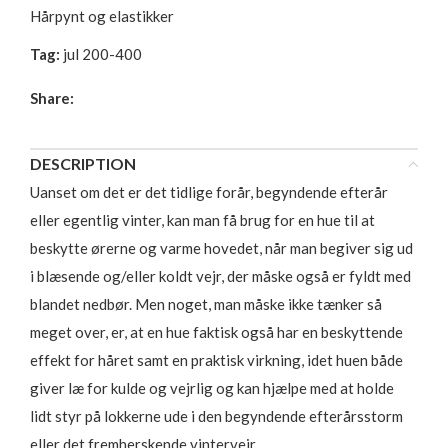
Hårpynt og elastikker
Tag:
jul 200-400
Share:
DESCRIPTION
Uanset om det er det tidlige forår, begyndende efterår
eller egentlig vinter, kan man få brug for en hue til at
beskytte ørerne og varme hovedet, når man begiver sig ud
i blæsende og/eller koldt vejr, der måske også er fyldt med
blandet nedbør. Men noget, man måske ikke tænker så
meget over, er, at en hue faktisk også har en beskyttende
effekt for håret samt en praktisk virkning, idet huen både
giver læ for kulde og vejrlig og kan hjælpe med at holde
lidt styr på lokkerne ude i den begyndende efterårsstorm
eller det fremherskende vintervejr.