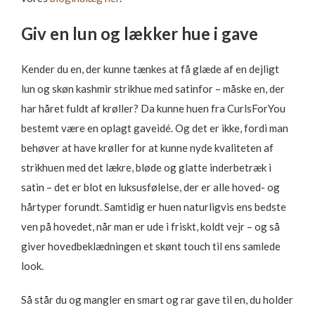
Giv en lun og lækker hue i gave
Kender du en, der kunne tænkes at få glæde af en dejligt
lun og skøn kashmir strikhue med satinfor – måske en, der
har håret fuldt af krøller? Da kunne huen fra CurlsForYou
bestemt være en oplagt gaveidé. Og det er ikke, fordi man
behøver at have krøller for at kunne nyde kvaliteten af
strikhuen med det lækre, bløde og glatte inderbetræk i
satin – det er blot en luksusfølelse, der er alle hoved- og
hårtyper forundt. Samtidig er huen naturligvis ens bedste
ven på hovedet, når man er ude i friskt, koldt vejr – og så
giver hovedbeklædningen et skønt touch til ens samlede
look.
Så står du og mangler en smart og rar gave til en, du holder