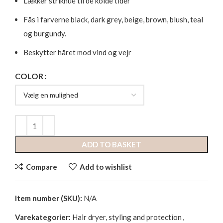
Lækker strikhue til de kolde tider
Fås i farverne black, dark grey, beige, brown, blush, teal
og burgundy.
Beskytter håret mod vind og vejr
COLOR
ADD TO BASKET
Compare
Add to wishlist
Item number (SKU):
N/A
Varekategorier:
Hair dryer, styling and protection
,