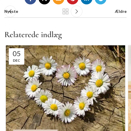
Nyeste
Ældre
Relaterede indlæg
05
DEC