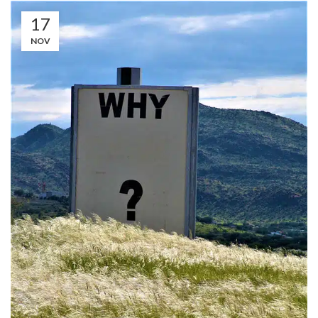
17
NOV