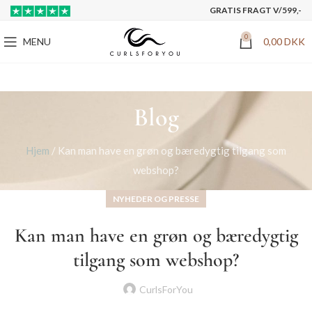
GRATIS FRAGT V/599,-
0
MENU
0,00
DKK
Blog
Hjem
/
Kan man have en grøn og bæredygtig tilgang som
webshop?
NYHEDER OG PRESSE
Kan man have en grøn og bæredygtig
tilgang som webshop?
CurlsForYou