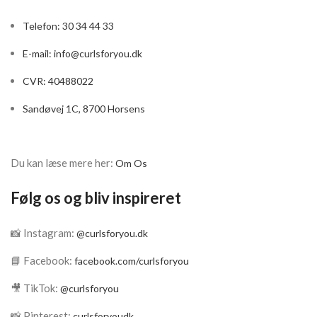
Telefon: 30 34 44 33
E-mail:
info@curlsforyou.dk
CVR: 40488022
Sandøvej 1C, 8700 Horsens
Du kan læse mere her:
Om Os
Følg os og bliv inspireret
📸 Instagram:
@curlsforyou.dk
📘 Facebook:
facebook.com/curlsforyou
🎥 TikTok:
@curlsforyou
📸 Pinterest:
curlsforyoudk