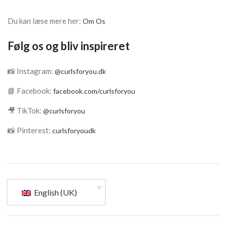
Du kan læse mere her:
Om Os
Følg os og bliv inspireret
📸 Instagram:
@curlsforyou.dk
📘 Facebook:
facebook.com/curlsforyou
🎥 TikTok:
@curlsforyou
📸 Pinterest:
curlsforyoudk
English (UK)