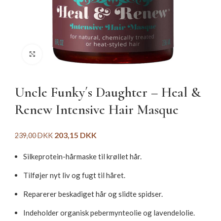
Click to enlarge
Uncle Funky´s Daughter – Heal &
Renew Intensive Hair Masque
203,15
DKK
239,00
DKK
Silkeprotein-hårmaske til krøllet hår.
Tilføjer nyt liv og fugt til håret.
Reparerer beskadiget hår og slidte spidser.
Indeholder organisk pebermynteolie og lavendelolie.