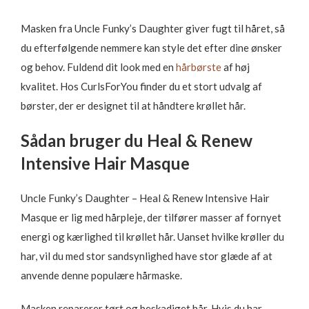
Masken fra Uncle Funky’s Daughter giver fugt til håret, så
du efterfølgende nemmere kan style det efter dine ønsker
og behov. Fuldend dit look med en
hårbørste
af høj
kvalitet. Hos CurlsForYou finder du et stort udvalg af
børster, der er designet til at håndtere krøllet hår.
Sådan bruger du Heal & Renew
Intensive Hair Masque
Uncle Funky’s Daughter – Heal & Renew Intensive Hair
Masque er lig med hårpleje, der tilfører masser af fornyet
energi og kærlighed til krøllet hår. Uanset hvilke krøller du
har, vil du med stor sandsynlighed have stor glæde af at
anvende denne populære hårmaske.
Masken reparerer tørt og beskadiget hår. Hvis du har