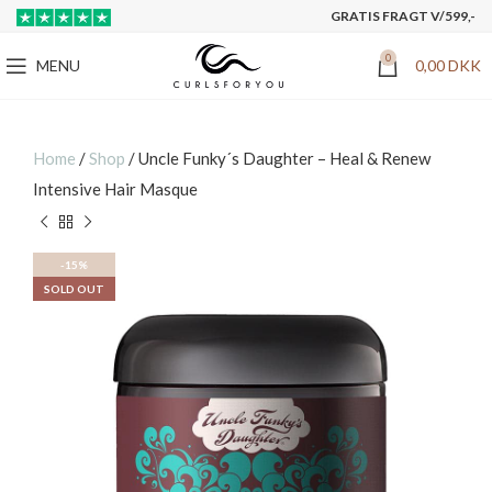
GRATIS FRAGT V/599,-
0
MENU
0,00
DKK
Home
/
Shop
/
Uncle Funky´s Daughter – Heal & Renew
Intensive Hair Masque
-15%
SOLD OUT