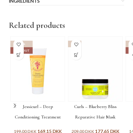
INGREDIENTS
Related products
-15%
-15%
SOLD OUT
SO
Jessicurl – Deep
Curls – Blueberry Bliss
Conditioning Treatment
Reparative Hair Mask
169,15
DKK
177,65
DKK
199,00
DKK
209,00
DKK
1