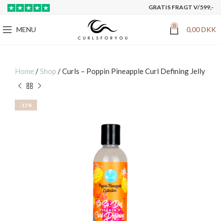
GRATIS FRAGT V/599,-
0
MENU
0,00
DKK
Home
/
Shop
/
Curls – Poppin Pineapple Curl Defining Jelly
-15%