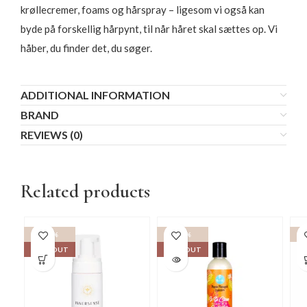
krøllecremer, foams og hårspray – ligesom vi også kan
byde på forskellig hårpynt, til når håret skal sættes op. Vi
håber, du finder det, du søger.
ADDITIONAL INFORMATION
BRAND
REVIEWS (0)
Related products
-15%
-15%
-1
SOLD OUT
SOLD OUT