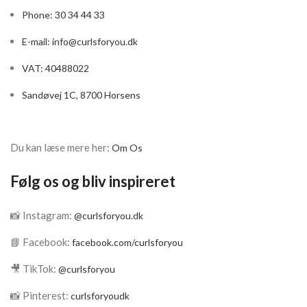
Size: 70/177 ml.
Phone: 30 34 44 33
E-mail:
info@curlsforyou.dk
VAT: 40488022
Sandøvej 1C, 8700 Horsens
Du kan læse mere her:
Om Os
Følg os og bliv inspireret
📸 Instagram:
@curlsforyou.dk
📘 Facebook:
facebook.com/curlsforyou
🎥 TikTok:
@curlsforyou
📸 Pinterest:
curlsforyoudk