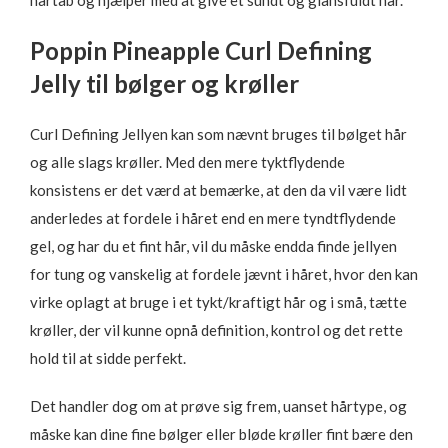
hårtab og hjælper med at give et sundt og glansfuldt hår.
Poppin Pineapple Curl Defining
Jelly til bølger og krøller
Curl Defining Jellyen kan som nævnt bruges til bølget hår
og alle slags krøller. Med den mere tyktflydende
konsistens er det værd at bemærke, at den da vil være lidt
anderledes at fordele i håret end en mere tyndtflydende
gel, og har du et fint hår, vil du måske endda finde jellyen
for tung og vanskelig at fordele jævnt i håret, hvor den kan
virke oplagt at bruge i et tykt/kraftigt hår og i små, tætte
krøller, der vil kunne opnå definition, kontrol og det rette
hold til at sidde perfekt.
Det handler dog om at prøve sig frem, uanset hårtype, og
måske kan dine fine bølger eller bløde krøller fint bære den