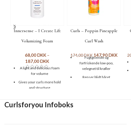
Innersense – I Create Lift
Curls – Poppin Pineapple
Volumizing Foam
Curl Wash
68,00
DKK
–
147,90
DKK
174,00
DKK
2
Fugtgivende og
187,00
DKK
forfriskende low-poo,
A light and delicious foam
velegnet til krøller
for volume
Renser blidt håret
Gives your curls more hold
Giver tykke, sunde og
and structure
glansfulde krøller
Works for all hair types
Fremmer en sund
Curlsforyou Infoboks
Rich in moisture and
hårvækst og forebygger
protein
hårtab
Can be used in both wet and
Size: 236 ml
dry hair