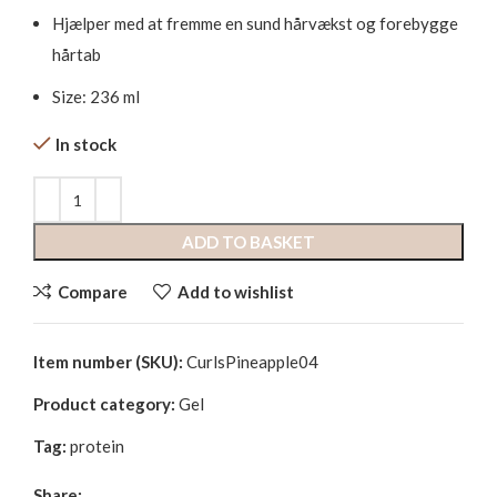
Hjælper med at fremme en sund hårvækst og forebygge
hårtab
Size: 236 ml
In stock
ADD TO BASKET
Compare
Add to wishlist
Item number (SKU):
CurlsPineapple04
Product category:
Gel
Tag:
protein
Share: