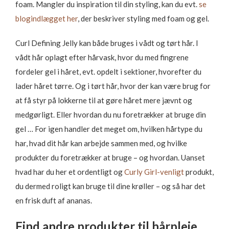
foam. Mangler du inspiration til din styling, kan du evt.
se
blogindlægget her
, der beskriver styling med foam og gel.
Curl Defining Jelly kan både bruges i vådt og tørt hår. I
vådt hår oplagt efter hårvask, hvor du med fingrene
fordeler gel i håret, evt. opdelt i sektioner, hvorefter du
lader håret tørre. Og i tørt hår, hvor der kan være brug for
at få styr på lokkerne til at gøre håret mere jævnt og
medgørligt. Eller hvordan du nu foretrækker at bruge din
gel … For igen handler det meget om, hvilken hårtype du
har, hvad dit hår kan arbejde sammen med, og hvilke
produkter du foretrækker at bruge – og hvordan. Uanset
hvad har du her et ordentligt og
Curly Girl-venligt
produkt,
du dermed roligt kan bruge til dine krøller – og så har det
en frisk duft af ananas.
Find andre produkter til hårpleje