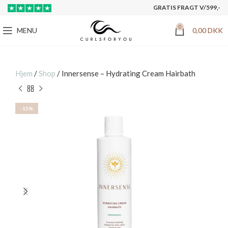
GRATIS FRAGT V/599,-
0
MENU
0,00
DKK
Hjem
/
Shop
/
Innersense – Hydrating Cream Hairbath
-15%