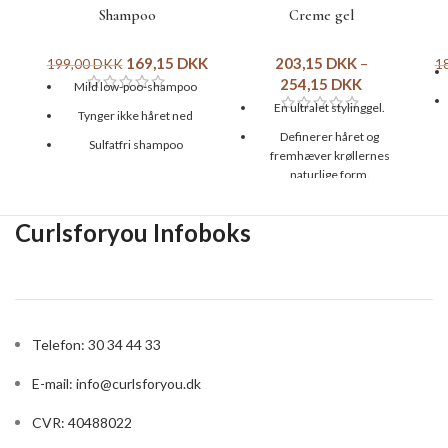
Shampoo
Creme gel
169,15
DKK
203,15
DKK
–
199,00
DKK
1
254,15
DKK
Mild low-poo-shampoo
En ultralet stylinggel.
Tynger ikke håret ned
Definerer håret og
Sulfatfri shampoo
fremhæver krøllernes
Kan købes uden parfume
naturlige form.
(No fragrance varianten)
Kan bruges til både bølget
Egnet til alle hårtyper.
og krøllet hår.
Curlsforyou Infoboks
Størrelse: 237 ml
Tilfører næring og
volumen.
Fås i to forskellige
størrelser: 237/355 ml
Telefon: 30 34 44 33
E-mail:
info@curlsforyou.dk
CVR: 40488022