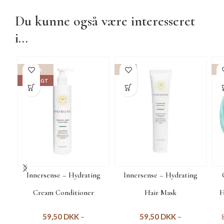
Du kunne også være interesseret
i...
-15%
-15%
-1
UDSOLGT
Innersense – Hydrating
Innersense – Hydrating
Cream Conditioner
Hair Mask
H
59,50
DKK
–
59,50
DKK
–