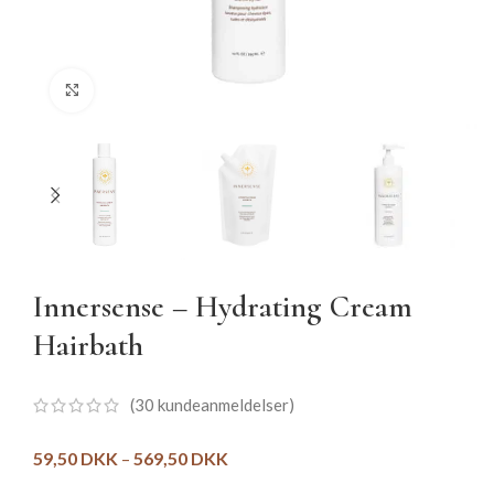
Click to enlarge
Innersense – Hydrating Cream
Hairbath
(
30
kundeanmeldelser)
59,50
DKK
–
569,50
DKK