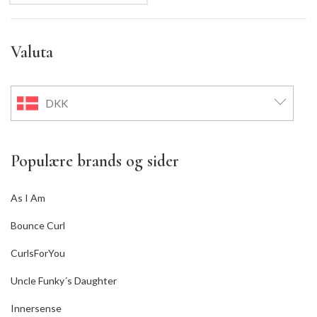
Valuta
DKK
Populære brands og sider
As I Am
Bounce Curl
CurlsForYou
Uncle Funky´s Daughter
Innersense