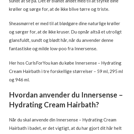
sundt at se på. Det er blandt andet med til at styrke dine
krøller og sørge for, at de ikke blive tørre og triste.
Sheasmørret er med til at blødgøre dine naturlige krøller
og sørger for, at de ikke kruser. Du opnår altså et utroligt
glansfuldt, sundt og blødt hår, når du anvender denne
fantastiske og milde low-poo fra Innersense.
Her hos CurlsForYou kan du købe Innersense – Hydrating
Cream Hairbath i tre forskellige størrelser – 59 ml, 295 ml
og 946 ml.
Hvordan anvender du Innersense –
Hydrating Cream Hairbath?
Når du skal anvende din Innersense – Hydrating Cream
Hairbath i badet, er det vigtigt, at du har gjort dit hår helt