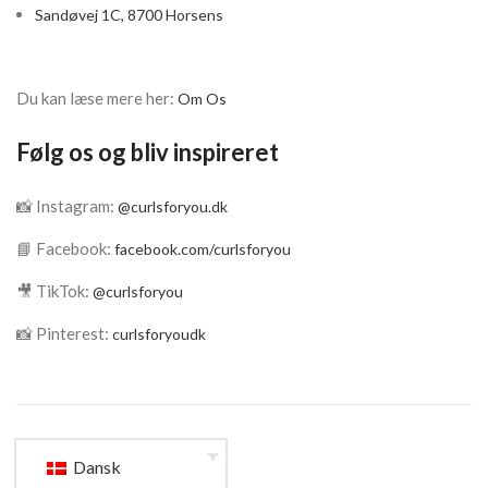
Sandøvej 1C, 8700 Horsens
Du kan læse mere her:
Om Os
Følg os og bliv inspireret
📸 Instagram:
@curlsforyou.dk
📘 Facebook:
facebook.com/curlsforyou
🎥 TikTok:
@curlsforyou
📸 Pinterest:
curlsforyoudk
Dansk