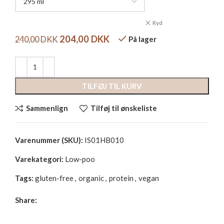
Ryd
204,00
DKK
240,00
DKK
På lager
TILFØJ TIL KURV
Sammenlign
Tilføj til ønskeliste
Varenummer (SKU):
IS01HB010
Varekategori:
Low-poo
Tags:
gluten-free
,
organic
,
protein
,
vegan
Share: