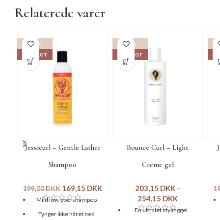
Relaterede varer
-15%
-15%
UDSOLGT
UDSOLGT
UD
Jessicurl – Gentle Lather
Bounce Curl – Light
J
Shampoo
Creme gel
169,15
DKK
203,15
DKK
–
199,00
DKK
1
254,15
DKK
Mild low-poo-shampoo
En ultralet stylinggel.
Tynger ikke håret ned