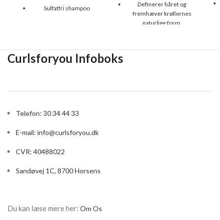
Definerer håret og
Sulfatfri shampoo
fremhæver krøllernes
Kan købes uden parfume
naturlige form.
(No fragrance varianten)
Kan bruges til både bølget
Egnet til alle hårtyper.
og krøllet hår.
Curlsforyou Infoboks
Størrelse: 237 ml
Tilfører næring og
volumen.
Fås i to forskellige
størrelser: 237/355 ml
Telefon: 30 34 44 33
E-mail:
info@curlsforyou.dk
CVR: 40488022
Sandøvej 1C, 8700 Horsens
Du kan læse mere her:
Om Os