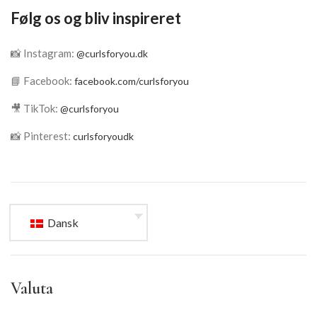
Følg os og bliv inspireret
📸 Instagram:
@curlsforyou.dk
📘 Facebook:
facebook.com/curlsforyou
🎥 TikTok:
@curlsforyou
📸 Pinterest:
curlsforyoudk
Dansk
Valuta