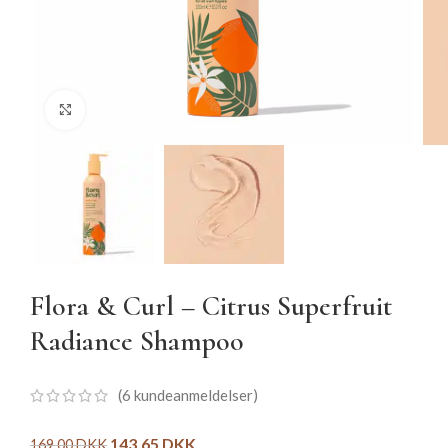
Click to enlarge
Flora & Curl – Citrus Superfruit
Radiance Shampoo
(
6
kundeanmeldelser)
143,65
DKK
169,00
DKK