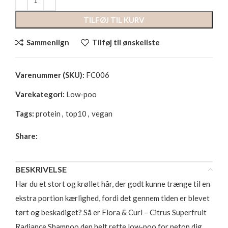
TILFØJ TIL KURV
Sammenlign
Tilføj til ønskeliste
Varenummer (SKU):
FC006
Varekategori:
Low-poo
Tags:
protein
,
top10
,
vegan
Share:
BESKRIVELSE
Har du et stort og krøllet hår, der godt kunne trænge til en
ekstra portion kærlighed, fordi det gennem tiden er blevet
tørt og beskadiget? Så er Flora & Curl – Citrus Superfruit
Radiance Shampoo den helt rette low-poo for netop dig,