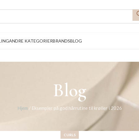
LING
ANDRE KATEGORIER
BRANDS
BLOG
Blog
Hjem
/
Eksempler på god hårrutine til krøller i 2026
CURLS