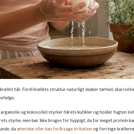
 krøllet hår. Fordi krøllets struktur naturligt skaber tørhed, skal rut
kefølge.
 arganolie og kokosolie) styrker hårets kutikler og holder fugten in
ts styrke, men bør ikke bruges for hyppigt, da for meget protein ka
bunde, da
æteriske olier kan forårsage irritation
og forringe krøllerne