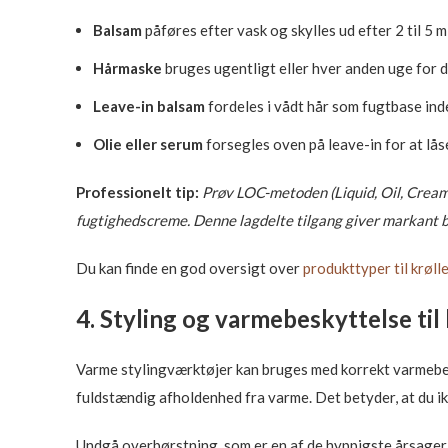
Balsam
påføres efter vask og skylles ud efter 2 til 5 
Hårmaske
bruges ugentligt eller hver anden uge for 
Leave-in balsam
fordeles i vådt hår som fugtbase ind
Olie eller serum
forsegles oven på leave-in for at lås
Professionelt tip:
Prøv LOC-metoden (Liquid, Oil, Cream) 
fugtighedscreme. Denne lagdelte tilgang giver markant b
Du kan finde en god oversigt over
produkttyper til krøll
4. Styling og varmebeskyttelse til 
Varme stylingværktøjer kan bruges med korrekt varmebes
fuldstændig afholdenhed fra varme. Det betyder, at du ik
Undgå overbørstning, som er en af de hyppigste årsager 