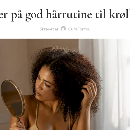
r på god hårrutine til krøll
Skrevet af
CurlsForYou