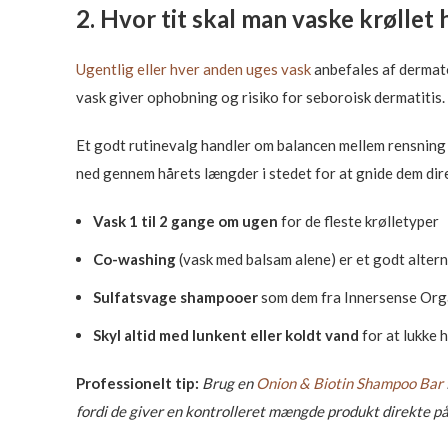
2. Hvor tit skal man vaske krøllet 
Ugentlig eller hver anden uges vask
anbefales af dermato
vask giver ophobning og risiko for seboroisk dermatitis
Et godt rutinevalg handler om balancen mellem rensning
ned gennem hårets længder i stedet for at gnide dem dire
Vask 1 til 2 gange om ugen
for de fleste krølletyper
Co-washing
(vask med balsam alene) er et godt altern
Sulfatsvage shampooer
som dem fra Innersense Organ
Skyl altid med lunkent eller koldt vand
for at lukke 
Professionelt tip:
Brug en
Onion & Biotin Shampoo Bar
fordi de giver en kontrolleret mængde produkt direkte 