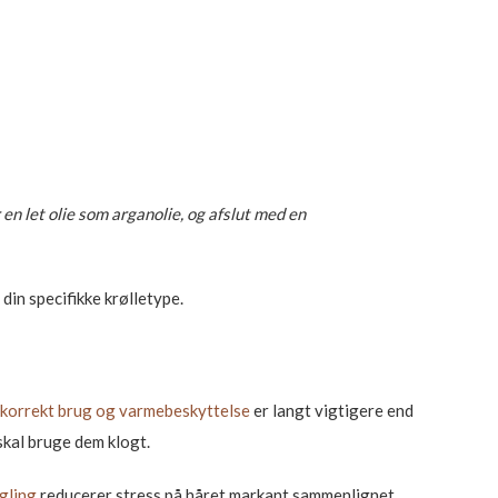
 en let olie som arganolie, og afslut med en
din specifikke krølletype.
korrekt brug og varmebeskyttelse
er langt vigtigere end
skal bruge dem klogt.
gling
reducerer stress på håret markant sammenlignet