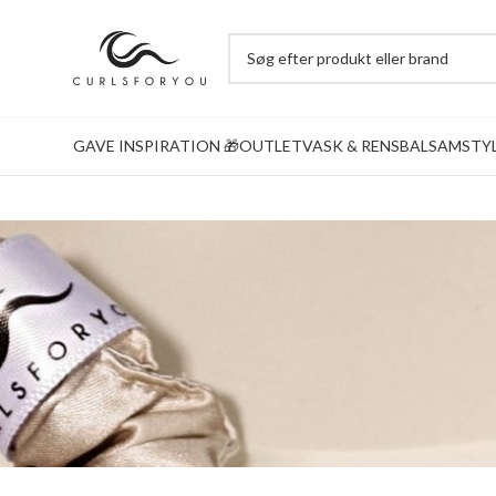
GAVE INSPIRATION 🎁
OUTLET
VASK & RENS
BALSAM
STY