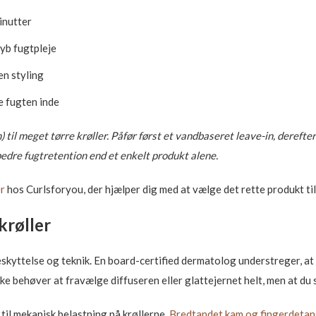
minutter
dyb fugtpleje
en styling
e fugten inde
til meget tørre krøller. Påfør først et vandbaseret leave-in, derefter
edre fugtretention end et enkelt produkt alene.
er
hos Curlsforyou, der hjælper dig med at vælge det rette produkt til 
krøller
kyttelse og teknik. En board-certified dermatolog understreger, at
ke behøver at fravælge diffuseren eller glattejernet helt, men at du 
til mekanisk belastning på krøllerne.
Bredtandet kam og fingerdetan