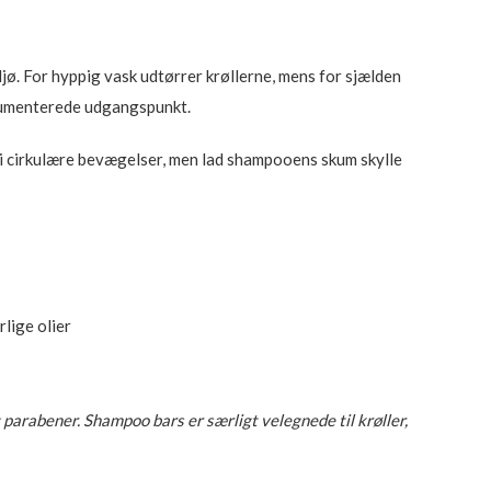
. For hyppig vask udtørrer krøllerne, mens for sjælden
dokumenterede udgangspunkt.
i cirkulære bevægelser, men lad shampooens skum skylle
lige olier
 parabener. Shampoo bars er særligt velegnede til krøller,