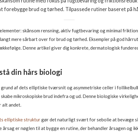
n skånsom rutine med fokus på fugtbevaring og friktionsredu
at forebygge brud og tørhed. Tilpassede rutiner baseret på hå
eelementer: skånsom rensning, aktiv fugtbevaring og minimal friktion.
t langt mere sårbart over for brud og tørhed. Eksempler på god hårrut
 rækkefølge. Denne artikel giver dig konkrete, dermatologisk fundered
stå din hårs biologi
 grund af dets elliptiske tværsnit og asymmetriske celler i follikelb
skabe mikroskopiske brud indefra og ud. Denne biologiske virkelighed e
 alt andet.
ts elliptiske struktur
gør det naturligt svært for sebolie at bevæge s
e årsag er nøglen til at bygge en rutine, der behandler årsagen og 