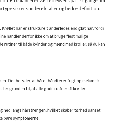
ktion. En balanceret vaskefrekvens på 1-2 gange om
rtype sikrer sundere krøller og bedre definition.
 Krøllet hår er strukturelt anderledes end glat hår, fordi
ine handler derfor ikke om at bruge flest mulige
e rutiner til både kvinder og mænd med krøller, så du kan
ulben. Det betyder, at håret håndterer fugt og mekanisk
r grunden til, at alle gode rutiner til krøller
ig ned langs hårstrengen, hvilket skaber tørhed uanset
ikke bare symptomerne.