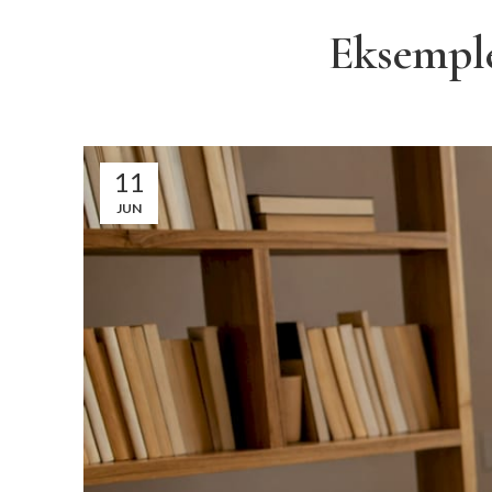
Eksemple
11
JUN