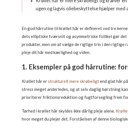
Krøllet hår er mere skrøbeligt og kræver e
ugen og lagvis oliebeskyttelse hjælper med 
En god hårrutine til krøllet hår er defineret ved tre kern
dets elliptiske tværsnit og asymmetriske follikel gør de
produkter, men om at vælge de rigtige trin i den rigtige
pleje dit hår med kærlighed og viden.
1. Eksempler på god hårrutine: for
Krøllet hår er
strukturelt mere skrøbeligt
end glat hår på
stress meget anderledes, og at selv daglig børstning kan 
prioriterer friktionsreduktion og fugtforsegling frem for
Tørhed i krøllet hår skyldes ikke dårlig pleje alene.
Krølle
hvor meget du plejer det. Forståelsen af denne biologisk