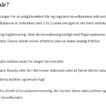
hår?
loger for at undgå knækket hår og regulere hovedbundens mikromiljø
. Balancen er individuel, men 1 til 2 vaske om ugen er det mest vel
 og fugtbevaring. Vask din hovedbund grundigt med fingerspidserne 
kte. Denne teknik renser effektivt uden at skabe unødig friktion.
ativ mellem vaske for meget tørre krøller
ic Beauty eller As I Am renser skånsomt uden at fjerne hårets natur
hårets kutikler og bevare fugt
fra Zenith til en skånsom rensning, der styrker håret uden sulfater og
på hovedbunden.