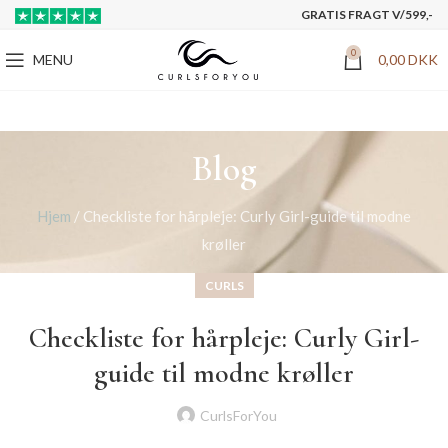
GRATIS FRAGT V/599,-
0
MENU
0,00
DKK
Blog
Hjem
/
Checkliste for hårpleje: Curly Girl-guide til modne
krøller
CURLS
Checkliste for hårpleje: Curly Girl-
guide til modne krøller
CurlsForYou