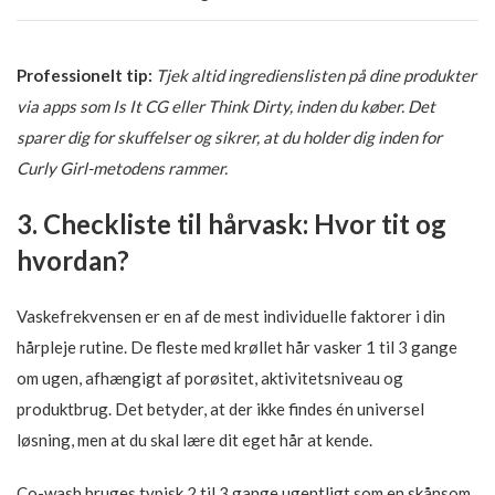
Professionelt tip:
Tjek altid ingredienslisten på dine produkter
via apps som Is It CG eller Think Dirty, inden du køber. Det
sparer dig for skuffelser og sikrer, at du holder dig inden for
Curly Girl-metodens rammer.
3. Checkliste til hårvask: Hvor tit og
hvordan?
Vaskefrekvensen er en af de mest individuelle faktorer i din
hårpleje rutine. De fleste med krøllet hår vasker 1 til 3 gange
om ugen, afhængigt af porøsitet, aktivitetsniveau og
produktbrug. Det betyder, at der ikke findes én universel
løsning, men at du skal lære dit eget hår at kende.
Co-wash bruges typisk 2 til 3 gange ugentligt som en skånsom