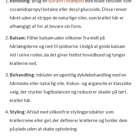
Rensning:
Brug en
sulfatfri shampoo
med milde tensider som
cocamidopropyl betaine eller decyl glucoside. Disse renser
håret uden at strippe de naturlige olier, som krøllet hår er
afhængigt af for at bevare sin form.
Balsam:
Påfør balsam uden silikoner fra midt på
hårlængderne og ned til spidserne. Undgå at gnide balsam
ind i selve roden, da det giver fedtet hovedbund og tynger
krøllerne ned.
Behandling:
Inkluder en ugentlig dybdebehandling med en
hårmaske eller naturlig olie. Kokos- og arganolie er klassiske
valg, der styrker fugtbalancen og reducerer skader på tørt,
krøllet hår.
Styling:
Afslut med silikonfrie stylingprodukter som
krøllecreme eller gel, der definerer krøllerne og holder dem
på plads uden at skabe ophobning.