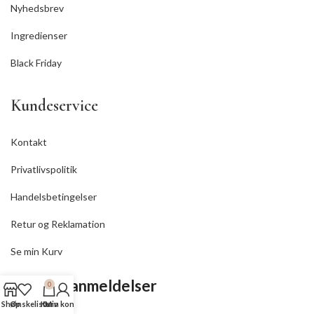
Nyhedsbrev
Ingredienser
Black Friday
Kundeservice
Kontakt
Privatlivspolitik
Handelsbetingelser
Retur og Reklamation
Se min Kurv
⭐ Kundeanmeldelser
0
Shop
Ønskeliste
Kurv
Min konto