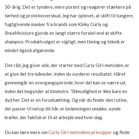
30-årig. Det er tyndere, mere porøst og reagerer stærkere på
tørhed og proteinoverskud. Jeg har oplevet, at skift til tungere,
fugtgivende masker fra brands som Kinky Curly og
SheaMoisture gjorde en langt større forskel end at skifte
shampoo. Produktvalget er vigtigt, men timing og teknik er
mindst ligeså afgørende.
Det råd, jeg giver alle, der starter med Curly Girl-metoden, er
at give det tre måneder, inden du vurderer resultatet. Håret
gennemgår en overgangsperiode, hvor det kan se værre ud,
inden det begynder at blomstre. Tålmodighed er ikke bare en
dyd her. Det er en forudsætning. Og når du finder den rutine,
der passer til netop dit hår, er belønningen smukke, sunde
krøller, der faktisk er til at arbejde med hver dag.
Du kan lære mere om
Curly Girl-metodens principper
og finde