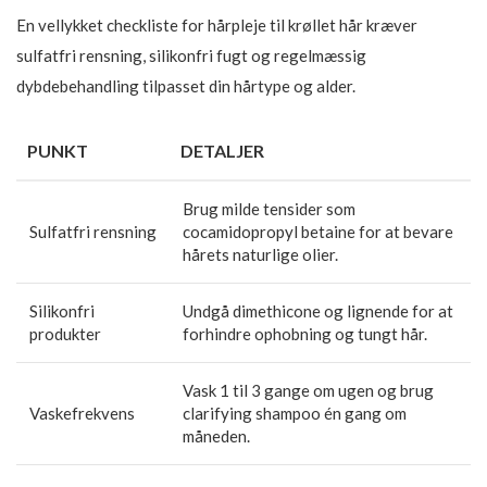
En vellykket checkliste for hårpleje til krøllet hår kræver
sulfatfri rensning, silikonfri fugt og regelmæssig
dybdebehandling tilpasset din hårtype og alder.
PUNKT
DETALJER
Brug milde tensider som
Sulfatfri rensning
cocamidopropyl betaine for at bevare
hårets naturlige olier.
Silikonfri
Undgå dimethicone og lignende for at
produkter
forhindre ophobning og tungt hår.
Vask 1 til 3 gange om ugen og brug
Vaskefrekvens
clarifying shampoo én gang om
måneden.