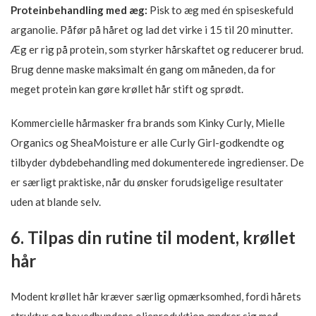
Proteinbehandling med æg:
Pisk to æg med én spiseskefuld
arganolie. Påfør på håret og lad det virke i 15 til 20 minutter.
Æg er rig på protein, som styrker hårskaftet og reducerer brud.
Brug denne maske maksimalt én gang om måneden, da for
meget protein kan gøre krøllet hår stift og sprødt.
Kommercielle hårmasker fra brands som Kinky Curly, Mielle
Organics og SheaMoisture er alle Curly Girl-godkendte og
tilbyder dybdebehandling med dokumenterede ingredienser. De
er særligt praktiske, når du ønsker forudsigelige resultater
uden at blande selv.
6. Tilpas din rutine til modent, krøllet
hår
Modent krøllet hår kræver særlig opmærksomhed, fordi hårets
struktur og hovedbundens olieproduktion ændrer sig med