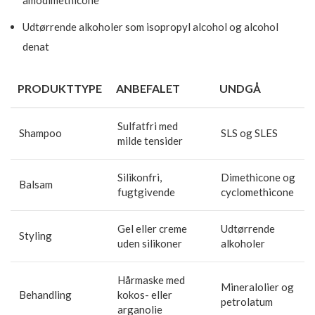
Udtørrende alkoholer som isopropyl alcohol og alcohol
denat
PRODUKTTYPE
ANBEFALET
UNDGÅ
Sulfatfri med
Shampoo
SLS og SLES
milde tensider
Silikonfri,
Dimethicone og
Balsam
fugtgivende
cyclomethicone
Gel eller creme
Udtørrende
Styling
uden silikoner
alkoholer
Hårmaske med
Mineralolier og
Behandling
kokos- eller
petrolatum
arganolie