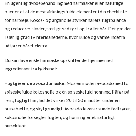
En ugentlig dybdebehandling med hårmasker eller naturlige
olier er et af de mest virkningsfulde elementer i din checkliste
for hårpleje. Kokos- og arganolie styrker hårets fugtbalance
og reducerer skader, særligt ved tørt og krøllet hår. Det gælder
i særlig grad i vintermånederne, hvor kulde og varme indefra
udtørrer håret ekstra.
Du kan lave enkle hårmaske opskrifter derhjemme med
ingredienser fra køkkenet:
Fugtgivende avocadomaske:
Mos én moden avocado med to
spiseskefulde kokosnolie og én spiseskefuld honning. Påfør på
rent, fugtigt hår, lad det virke i 20 til 30 minutter under en
brusehætte, og skyl grundigt. Avocado leverer sunde fedtsyrer,
kokosnolie forsegler fugten, og honning er et naturligt
humektant.