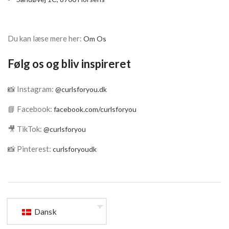
Du kan læse mere her:
Om Os
Følg os og bliv inspireret
📸 Instagram:
@curlsforyou.dk
📘 Facebook:
facebook.com/curlsforyou
🎥 TikTok:
@curlsforyou
📸 Pinterest:
curlsforyoudk
Dansk