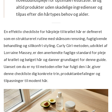
hovedbundspleje for optimale resultater. Brug
altid produkter uden skadelige ingredienser og
tilpas efter din hårtypes behov og alder.
En effektiv checkliste for hårpleje til krøllet hår er defineret
som en struktureret rutine med skånsom rensning, fugtgivende
behandling og silikonfri styling. Curly Girl-metoden, udviklet af
Lorraine Massey, er den anerkendte faglige standard for pleje
af krøllet og bølget hår og danner grundlaget for denne guide.
Uanset om du er ny til metoden eller har fulgt den i år, giver
denne checkliste dig konkrete trin, produktanbefalinger og
tilpasninger til modent hår.