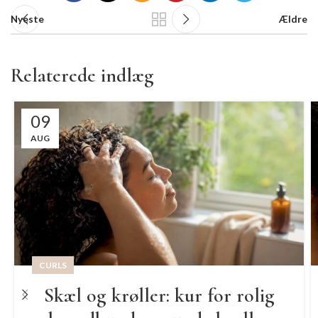
Nyeste
Ældre
Relaterede indlæg
09
AUG
CURLS
Skæl og krøller: kur for rolig