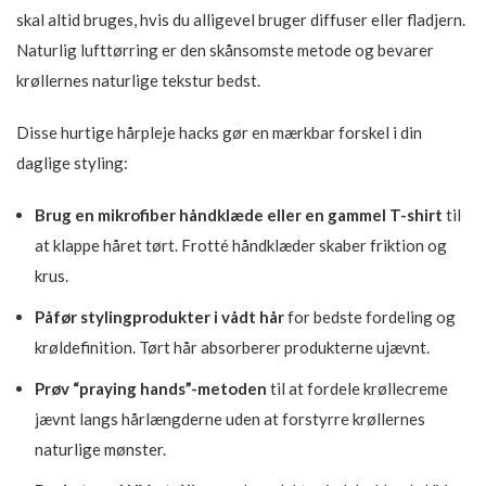
skal altid bruges, hvis du alligevel bruger diffuser eller fladjern.
Naturlig lufttørring er den skånsomste metode og bevarer
krøllernes naturlige tekstur bedst.
Disse hurtige hårpleje hacks gør en mærkbar forskel i din
daglige styling:
Brug en mikrofiber håndklæde eller en gammel T-shirt
til
at klappe håret tørt. Frotté håndklæder skaber friktion og
krus.
Påfør stylingprodukter i vådt hår
for bedste fordeling og
krøldefinition. Tørt hår absorberer produkterne ujævnt.
Prøv “praying hands”-metoden
til at fordele krøllecreme
jævnt langs hårlængderne uden at forstyrre krøllernes
naturlige mønster.