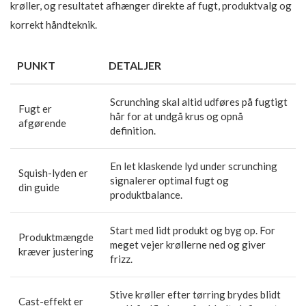
krøller, og resultatet afhænger direkte af fugt, produktvalg og
korrekt håndteknik.
PUNKT
DETALJER
Scrunching skal altid udføres på fugtigt
Fugt er
hår for at undgå krus og opnå
afgørende
definition.
En let klaskende lyd under scrunching
Squish-lyden er
signalerer optimal fugt og
din guide
produktbalance.
Start med lidt produkt og byg op. For
Produktmængde
meget vejer krøllerne ned og giver
kræver justering
frizz.
Stive krøller efter tørring brydes blidt
Cast-effekt er