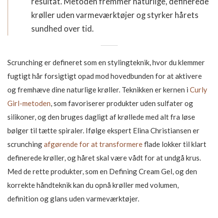
resultat. Metoden fremmer naturlige, definerede
krøller uden varmeværktøjer og styrker hårets
sundhed over tid.
Scrunching er defineret som en stylingteknik, hvor du klemmer
fugtigt hår forsigtigt opad mod hovedbunden for at aktivere
og fremhæve dine naturlige krøller. Teknikken er kernen i
Curly
Girl-metoden
, som favoriserer produkter uden sulfater og
silikoner, og den bruges dagligt af krøllede med alt fra løse
bølger til tætte spiraler. Ifølge ekspert Elina Christiansen er
scrunching
afgørende for at transformere
flade lokker til klart
definerede krøller, og håret skal være vådt for at undgå krus.
Med de rette produkter, som en Defining Cream Gel, og den
korrekte håndteknik kan du opnå krøller med volumen,
definition og glans uden varmeværktøjer.