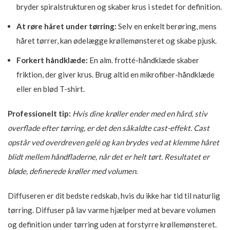
bryder spiralstrukturen og skaber krus i stedet for definition.
At røre håret under tørring:
Selv en enkelt berøring, mens
håret tørrer, kan ødelægge krøllemønsteret og skabe pjusk.
Forkert håndklæde:
En alm. frotté-håndklæde skaber
friktion, der giver krus. Brug altid en mikrofiber-håndklæde
eller en blød T-shirt.
Professionelt tip:
Hvis dine krøller ender med en hård, stiv
overflade efter tørring, er det den såkaldte cast-effekt. Cast
opstår ved overdreven gelé og kan brydes ved at klemme håret
blidt mellem håndfladerne, når det er helt tørt. Resultatet er
bløde, definerede krøller med volumen.
Diffuseren er dit bedste redskab, hvis du ikke har tid til naturlig
tørring. Diffuser på lav varme hjælper med at bevare volumen
og definition under tørring uden at forstyrre krøllemønsteret.