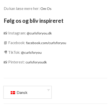
Du kan læse mere her:
Om Os
Følg os og bliv inspireret
📸 Instagram:
@curlsforyou.dk
📘 Facebook:
facebook.com/curlsforyou
🎥 TikTok:
@curlsforyou
📸 Pinterest:
curlsforyoudk
Dansk