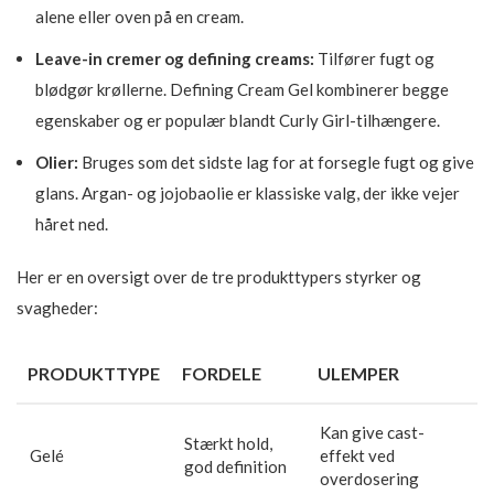
alene eller oven på en cream.
Leave-in cremer og defining creams:
Tilfører fugt og
blødgør krøllerne. Defining Cream Gel kombinerer begge
egenskaber og er populær blandt Curly Girl-tilhængere.
Olier:
Bruges som det sidste lag for at forsegle fugt og give
glans. Argan- og jojobaolie er klassiske valg, der ikke vejer
håret ned.
Her er en oversigt over de tre produkttypers styrker og
svagheder:
PRODUKTTYPE
FORDELE
ULEMPER
Kan give cast-
Stærkt hold,
Gelé
effekt ved
god definition
overdosering