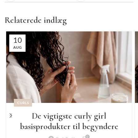
Relaterede indlæg
10
AUG
CURLS
De vigtigste curly girl
basisprodukter til begyndere
0