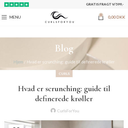
GRATIS FRAGT V/599,-
0
MENU
0,00
DKK
Blog
Hjem
/
Hvad er scrunching: guide til definerede krøller
CURLS
Hvad er scrunching: guide til
definerede krøller
CurlsForYou