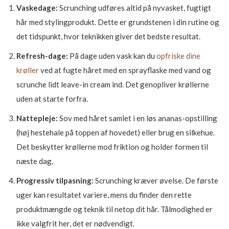
Vaskedage:
Scrunching udføres altid på nyvasket, fugtigt
hår med stylingprodukt. Dette er grundstenen i din rutine og
det tidspunkt, hvor teknikken giver det bedste resultat.
Refresh-dage:
På dage uden vask kan du
opfriske dine
krøller
ved at fugte håret med en sprayflaske med vand og
scrunche lidt leave-in cream ind. Det genopliver krøllerne
uden at starte forfra.
Nattepleje:
Sov med håret samlet i en løs ananas-opstilling
(høj hestehale på toppen af hovedet) eller brug en silkehue.
Det beskytter krøllerne mod friktion og holder formen til
næste dag.
Progressiv tilpasning:
Scrunching kræver øvelse. De første
uger kan resultatet variere, mens du finder den rette
produktmængde og teknik til netop dit hår. Tålmodighed er
ikke valgfrit her, det er nødvendigt.