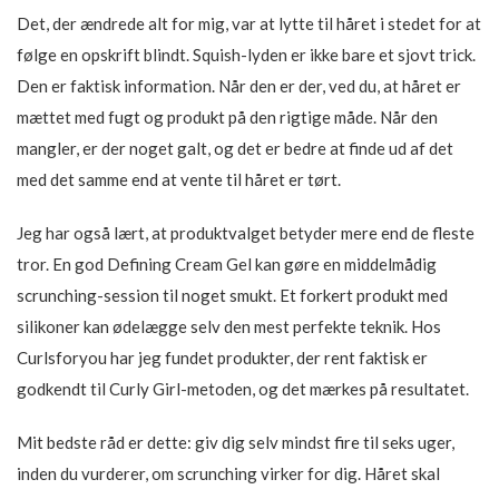
Det, der ændrede alt for mig, var at lytte til håret i stedet for at
følge en opskrift blindt. Squish-lyden er ikke bare et sjovt trick.
Den er faktisk information. Når den er der, ved du, at håret er
mættet med fugt og produkt på den rigtige måde. Når den
mangler, er der noget galt, og det er bedre at finde ud af det
med det samme end at vente til håret er tørt.
Jeg har også lært, at produktvalget betyder mere end de fleste
tror. En god Defining Cream Gel kan gøre en middelmådig
scrunching-session til noget smukt. Et forkert produkt med
silikoner kan ødelægge selv den mest perfekte teknik. Hos
Curlsforyou har jeg fundet produkter, der rent faktisk er
godkendt til Curly Girl-metoden, og det mærkes på resultatet.
Mit bedste råd er dette: giv dig selv mindst fire til seks uger,
inden du vurderer, om scrunching virker for dig. Håret skal