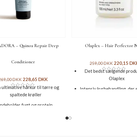
DORA – Quinoa Repair Deep
Olaplex – Hair Perfector 
Conditioner
220,15
DK
259,00
DKK
Det bedst sælgende produ
Olaplex
228,65
DKK
269,00
DKK
ultimative hårkur til tørre og
Intensiv kurbehandling, der 
spaltede krøller
genopbygger hårets ind
Indeholder fugt og protein
Reparerer skadet og slid
Skal sidde i 3-5 minutter
Fungerer på alle hårty
mstillet af naturlige, æteriske
Styrker og beskytter hår
olier
fremtidig slitage