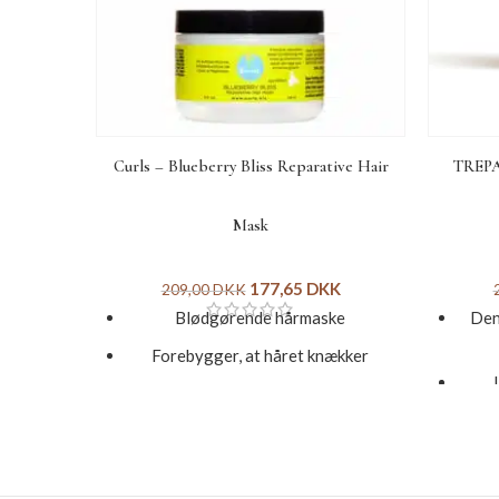
Curls – Blueberry Bliss Reparative Hair
TREPA
Mask
177,65
DKK
209,00
DKK
Blødgørende hårmaske
Den 
Forebygger, at håret knækker
Tilfører masser af fugt
Giver håret en dyb, reparerende
behandling
Fre
Indeholder proteiner, der styrker dit