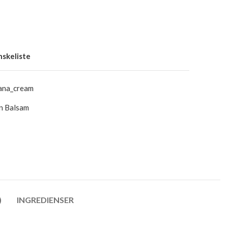
ønskeliste
ana_cream
n Balsam
)
INGREDIENSER