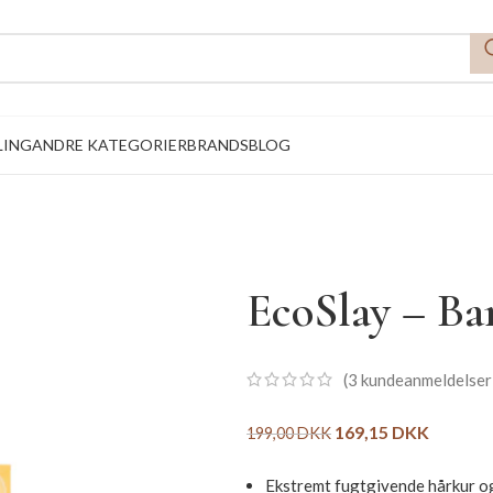
LING
ANDRE KATEGORIER
BRANDS
BLOG
EcoSlay – B
(
3
kundeanmeldelser
169,15
DKK
199,00
DKK
Ekstremt fugtgivende hårkur og