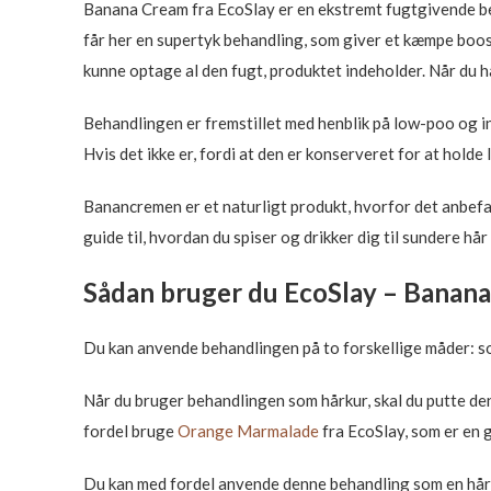
Banana Cream fra EcoSlay er en ekstremt fugtgivende behan
får her en supertyk behandling, som giver et kæmpe boost ti
kunne optage al den fugt, produktet indeholder. Når du h
Behandlingen er fremstillet med henblik på low-poo og i
Hvis det ikke er, fordi at den er konserveret for at hold
Banancremen er et naturligt produkt, hvorfor det anbefal
guide til, hvordan du spiser og drikker dig til sundere hår
Sådan bruger du EcoSlay – Banan
Du kan anvende behandlingen på to forskellige måder: so
Når du bruger behandlingen som hårkur, skal du putte den 
fordel bruge
Orange Marmalade
fra EcoSlay, som er en ge
Du kan med fordel anvende denne behandling som en hårkur