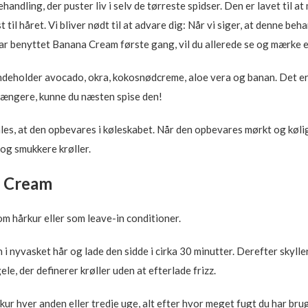
dling, der puster liv i selv de tørreste spidser. Den er lavet til at
l håret. Vi bliver nødt til at advare dig: Når vi siger, at denne behan
ar benyttet Banana Cream første gang, vil du allerede se og mærke en
ndeholder avocado, okra, kokosnødcreme, aloe vera og banan. Det er
e længere, kunne du næsten spise den!
es, at den opbevares i køleskabet. Når den opbevares mørkt og køligt
 og smukkere krøller.
a Cream
m hårkur eller som leave-in conditioner.
i nyvasket hår og lade den sidde i cirka 30 minutter. Derefter skylle
le, der definerer krøller uden at efterlade frizz.
 hver anden eller tredje uge, alt efter hvor meget fugt du har brug