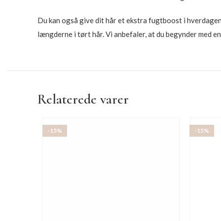
Du kan også give dit hår et ekstra fugtboost i hverdage
længderne i tørt hår. Vi anbefaler, at du begynder med en 
Relaterede varer
-15%
-15%