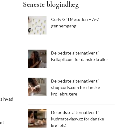
Seneste blogindlæg
gave
Størrelse: 4 x 100 ml
Curly Girl Metoden – A-Z
gennemgang
- Curl Defining Gel 100ml - Super Hold
Styler 100 ml - Intensiv
fugtbehandling 100 ml - Curl Cream
100ml Dette sæt er altså perfekt hvis
De bedste alternativer til
du ønsker at prøve de populære
Bellapil.com for danske krøller
produkter eller hvis du skal ud og rejse.
De bedste alternativer til
shopcurls.com for danske
krøllebrugere
æs hvad
De bedste alternativer til
kudrnatevlasy.cz for danske
lot
krøllehår