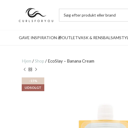
GAVE INSPIRATION 🎁
OUTLET
VASK & RENS
BALSAM
STY
Hjem
/
Shop
/
EcoSlay – Banana Cream
-15%
UDSOLGT