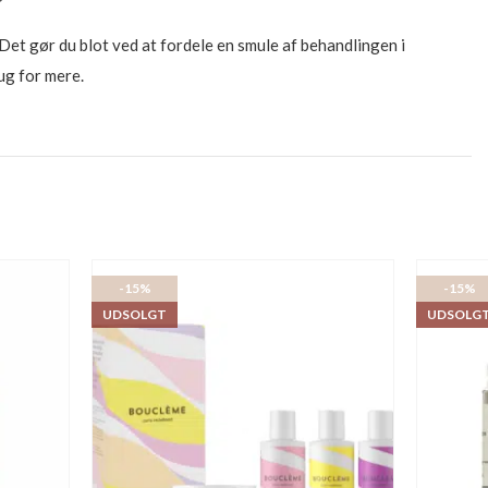
et gør du blot ved at fordele en smule af behandlingen i
rug for mere.
-15%
-15%
UDSOLGT
UDSOLG