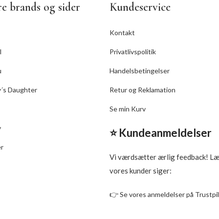
e brands og sider
Kundeservice
erlader håret blødt som silke.
Størrelse: 100 ml
Størrelse: 250 ml.
Kontakt
l
Privatlivspolitik
u
Handelsbetingelser
y´s Daughter
Retur og Reklamation
Se min Kurv
v
⭐ Kundeanmeldelser
er
Vi værdsætter ærlig feedback! L
vores kunder siger:
👉
Se vores anmeldelser på Trustpi