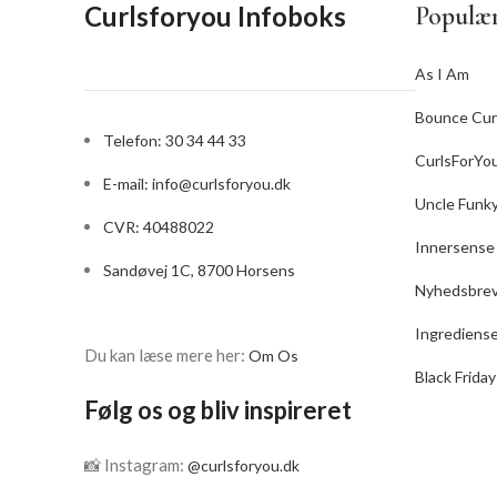
Curlsforyou Infoboks
Populær
hår.
Eft
Størrelse: 240 ml
As I Am
Bounce Cur
Telefon: 30 34 44 33
CurlsForYo
E-mail:
info@curlsforyou.dk
Uncle Funk
CVR: 40488022
Innersense
Sandøvej 1C, 8700 Horsens
Nyhedsbre
Ingrediens
Du kan læse mere her:
Om Os
Black Friday
Følg os og bliv inspireret
📸 Instagram:
@curlsforyou.dk