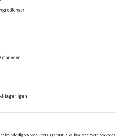
ingredienser
9 måneder
å lager igen
l at påminde dig om produktets lagerstatus, du kan læse mere om vores