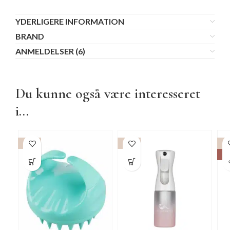
YDERLIGERE INFORMATION
BRAND
ANMELDELSER (6)
Du kunne også være interesseret
i...
-15%
-15%
UD