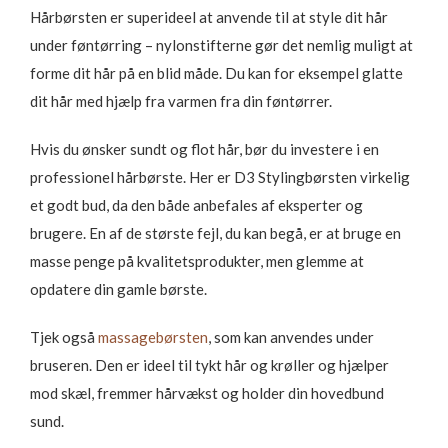
Hårbørsten er superideel at anvende til at style dit hår
under føntørring – nylonstifterne gør det nemlig muligt at
forme dit hår på en blid måde. Du kan for eksempel glatte
dit hår med hjælp fra varmen fra din føntørrer.
Hvis du ønsker sundt og flot hår, bør du investere i en
professionel hårbørste. Her er D3 Stylingbørsten virkelig
et godt bud, da den både anbefales af eksperter og
brugere. En af de største fejl, du kan begå, er at bruge en
masse penge på kvalitetsprodukter, men glemme at
opdatere din gamle børste.
Tjek også
massagebørsten
, som kan anvendes under
bruseren. Den er ideel til tykt hår og krøller og hjælper
mod skæl, fremmer hårvækst og holder din hovedbund
sund.