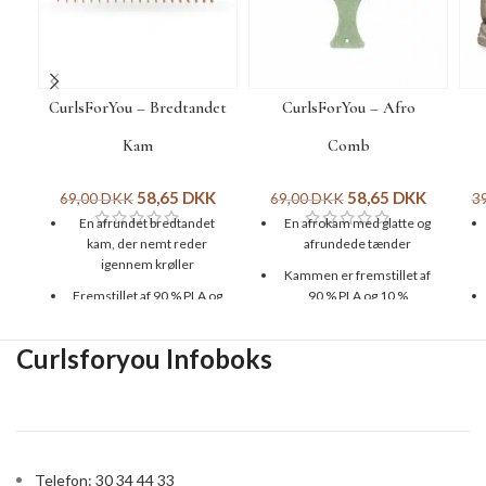
CurlsForYou – Bredtandet
CurlsForYou – Afro
Kam
Comb
58,65
DKK
58,65
DKK
69,00
DKK
69,00
DKK
3
En afrundet bredtandet
En afrokam med glatte og
kam, der nemt reder
afrundede tænder
igennem krøller
Kammen er fremstillet af
Fremstillet af 90 % PLA og
90 % PLA og 10 %
10 % hvedestrå
hvedestrå
Er 100 % nedbrydelig
Har en fin lys grøn farve og
Curlsforyou Infoboks
måler 6,4 x 15 cm
Brede tænder, der
masserer hovedbunden
Er 100 % nedbrydelig og
miljøvenlig
Kan bruges til at skabe
volumen
Telefon: 30 34 44 33