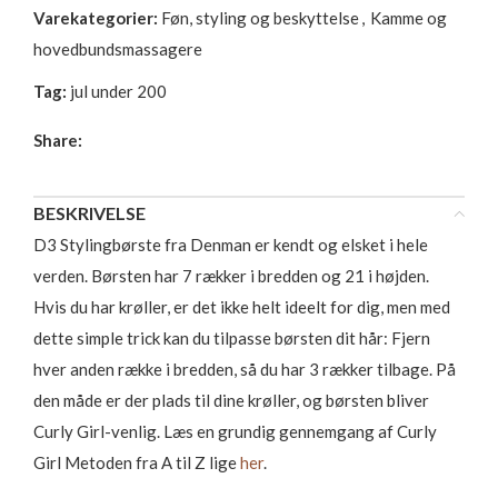
Varekategorier:
Føn, styling og beskyttelse
,
Kamme og
hovedbundsmassagere
Tag:
jul under 200
Share:
BESKRIVELSE
D3 Stylingbørste fra Denman er kendt og elsket i hele
verden. Børsten har 7 rækker i bredden og 21 i højden.
Hvis du har krøller, er det ikke helt ideelt for dig, men med
dette simple trick kan du tilpasse børsten dit hår: Fjern
hver anden række i bredden, så du har 3 rækker tilbage. På
den måde er der plads til dine krøller, og børsten bliver
Curly Girl-venlig. Læs en grundig gennemgang af Curly
Girl Metoden fra A til Z lige
her
.