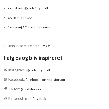
E-mail:
info@curlsforyou.dk
CVR: 40488022
Sandøvej 1C, 8700 Horsens
Du kan læse mere her:
Om Os
Følg os og bliv inspireret
📸 Instagram:
@curlsforyou.dk
📘 Facebook:
facebook.com/curlsforyou
🎥 TikTok:
@curlsforyou
📸 Pinterest:
curlsforyoudk