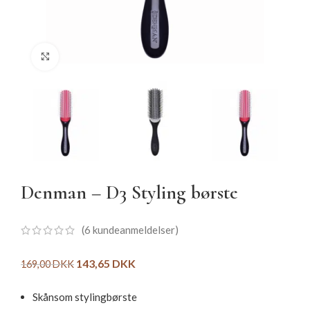
Click to enlarge
Denman – D3 Styling børste
(
6
kundeanmeldelser)
143,65
DKK
169,00
DKK
Skånsom stylingbørste