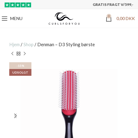
GRATIS FRAGT V/599,-
0
MENU
0,00
DKK
Hjem
/
Shop
/
Denman – D3 Styling børste
-15%
UDSOLGT