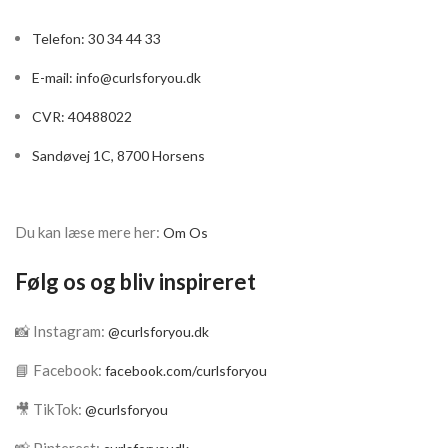
kan bruge til opbevaring af
dit elastik fremover
Telefon: 30 34 44 33
Fås i farverne black, silver
grey, champagne, light
E-mail:
info@curlsforyou.dk
green, light blue, red og
pink
CVR: 40488022
Sandøvej 1C, 8700 Horsens
Du kan læse mere her:
Om Os
Følg os og bliv inspireret
📸 Instagram:
@curlsforyou.dk
📘 Facebook:
facebook.com/curlsforyou
🎥 TikTok:
@curlsforyou
📸 Pinterest: