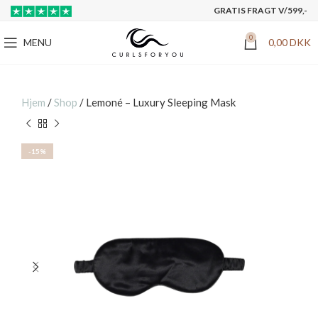
GRATIS FRAGT V/599,-
0
MENU
0,00
DKK
Hjem
/
Shop
/
Lemoné – Luxury Sleeping Mask
-15%