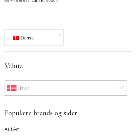
curlsforyoudk
Dansk
Valuta
DKK
Populære brands og sider
As I Am