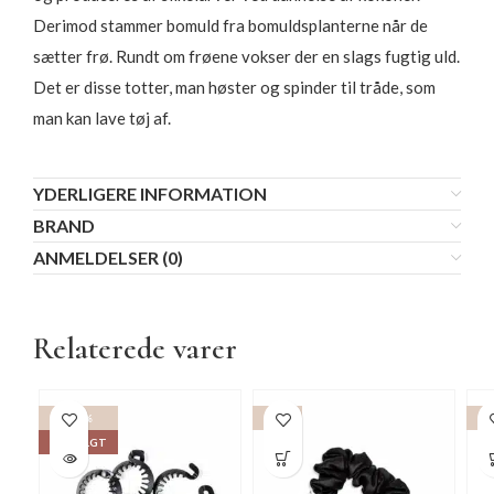
Derimod stammer bomuld fra bomuldsplanterne når de
sætter frø. Rundt om frøene vokser der en slags fugtig uld.
Det er disse totter, man høster og spinder til tråde, som
man kan lave tøj af.
YDERLIGERE INFORMATION
BRAND
ANMELDELSER (0)
Relaterede varer
-15%
-15%
-1
UDSOLGT