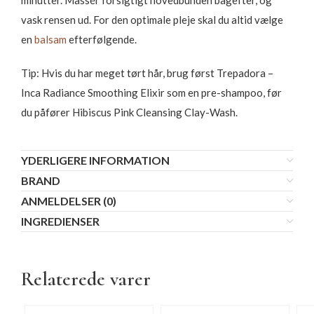
minutter. Massér forsigtigt hovedbunden bagefter, og
vask rensen ud. For den optimale pleje skal du altid vælge
en
balsam
efterfølgende.
Tip: Hvis du har meget tørt hår, brug først Trepadora –
Inca Radiance Smoothing Elixir som en pre-shampoo, før
du påfører Hibiscus Pink Cleansing Clay-Wash.
YDERLIGERE INFORMATION
BRAND
ANMELDELSER (0)
INGREDIENSER
Relaterede varer