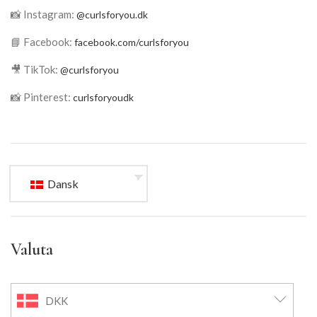
📸 Instagram:
@curlsforyou.dk
📘 Facebook:
facebook.com/curlsforyou
🎥 TikTok:
@curlsforyou
📸 Pinterest:
curlsforyoudk
Dansk
Valuta
DKK