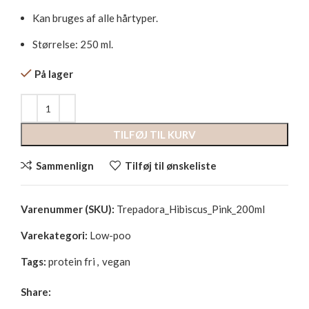
Kan bruges af alle hårtyper.
Størrelse: 250 ml.
På lager
TILFØJ TIL KURV
Sammenlign
Tilføj til ønskeliste
Varenummer (SKU):
Trepadora_Hibiscus_Pink_200ml
Varekategori:
Low-poo
Tags:
protein fri
,
vegan
Share: