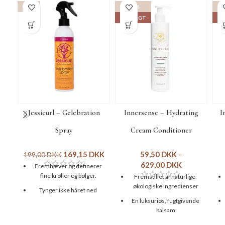
-15%
-15%
UDSOLGT
UD
Jessicurl – Gelebration
Innersense – Hydrating
I
Spray
Cream Conditioner
169,15
DKK
59,50
DKK
–
199,00
DKK
629,00
DKK
Fremhæver og definerer
fine krøller og bølger.
Fremstillet af naturlige,
økologiske ingredienser
Tynger ikke håret ned
En luksuriøs, fugtgivende
Genopfrisker og giver håret
balsam
liv
Udviklet til tykt, krøllet og