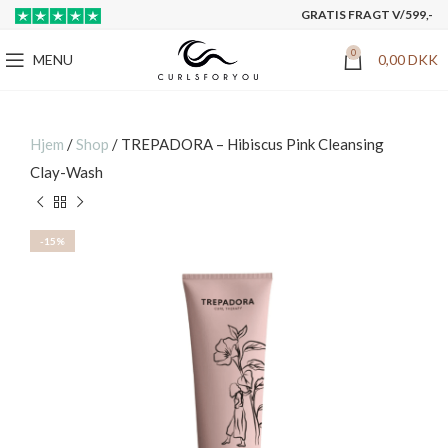
GRATIS FRAGT V/599,-
0
MENU
0,00
DKK
Hjem
/
Shop
/
TREPADORA – Hibiscus Pink Cleansing
Clay-Wash
-15%