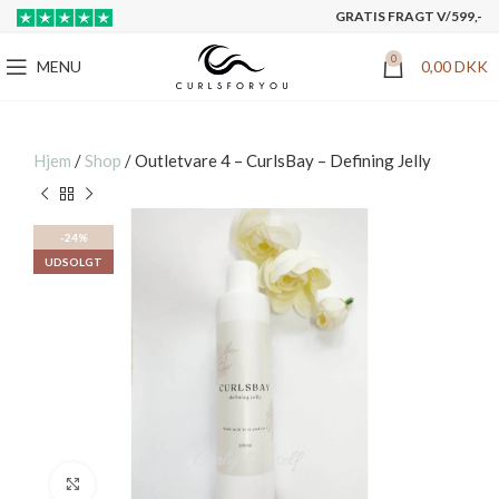
GRATIS FRAGT V/599,-
0
MENU
0,00
DKK
Hjem
/
Shop
/
Outletvare 4 – CurlsBay – Defining Jelly
-24%
UDSOLGT
Click to enlarge