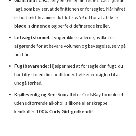
Glansfuldt
Cast
:
Jelly’en tørrer med et let “cast” (hårde
lag), som beviser, at definitionen er forseglet. Når håret
er helt tørt, krammer du blot
castet
ud for at afsløre
bløde, skinnende
og perfekt definerede krøller.
Letvægtsformel:
Tynger ikke krøllerne, hvilket er
afgørende for at bevare volumen og bevægelse, selv på
fint hår.
Fugtbevarende:
Hjælper med at forsegle den fugt, du
har tilført med din conditioner, hvilket er nøglen til at
undgå tørhed.
Krøllevenlig og Ren:
Som altid er CurlsBay formuleret
uden udtørrende alkohol, silikone eller skrappe
kemikalier.
100% Curly Girl-godkendt!