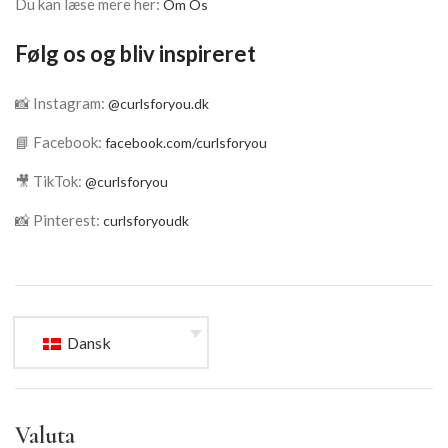
Du kan læse mere her:
Om Os
Følg os og bliv inspireret
📸 Instagram:
@curlsforyou.dk
📘 Facebook:
facebook.com/curlsforyou
🎥 TikTok:
@curlsforyou
📸 Pinterest:
curlsforyoudk
Dansk
Valuta