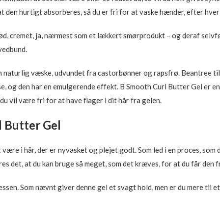
at den hurtigt absorberes, så du er fri for at vaske hænder, efter hve
ød, cremet, ja, nærmest som et lækkert smørprodukt – og deraf selvfø
ovedbund.
 naturlig væske, udvundet fra castorbønner og rapsfrø. Beantree til
 og den har en emulgerende effekt. B Smooth Curl Butter Gel er en al
u vil være fri for at have flager i dit hår fra gelen.
 Butter Gel
t være i hår, der er nyvasket og plejet godt. Som led i en proces, som
res det, at du kan bruge så meget, som det kræves, for at du får den fr
cessen. Som nævnt giver denne gel et svagt hold, men er du mere til et