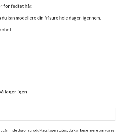
r for fedtet hår.
så du kan modellere din frisure hele dagen igennem.
kohol.
å lager igen
l at påminde dig om produktets lagerstatus, du kan læse mere om vores