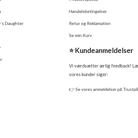
Størrelse: 236 ml
. Innersense er igang med et
fte deres travel størrelser fra
u
Handelsbetingelser
 flasker til tuber! Nogle gange
y´s Daughter
Retur og Reklamation
vi sæt med flasker, andre gange
tuber!
Se min Kurv
v
⭐ Kundeanmeldelser
er
Vi værdsætter ærlig feedback! L
vores kunder siger:
👉
Se vores anmeldelser på Trustpi