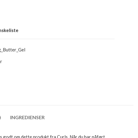
ønskeliste
g_Butter_Gel
er
)
INGREDIENSER
es godt om dette produkt fra Curls. Når du har påført