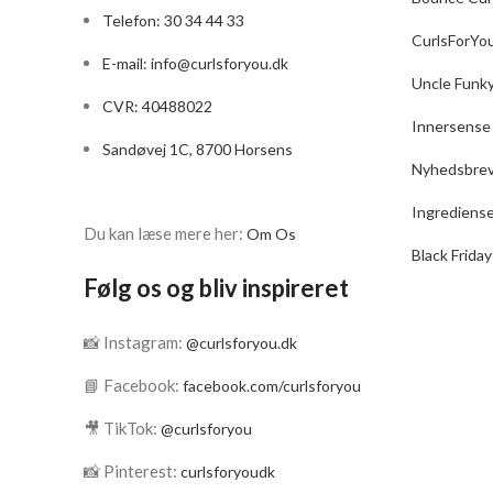
OBS
Telefon: 30 34 44 33
ski
CurlsForYo
E-mail:
info@curlsforyou.dk
59ml
Uncle Funk
får 
CVR: 40488022
Innersense
Sandøvej 1C, 8700 Horsens
Nyhedsbre
Ingrediens
Du kan læse mere her:
Om Os
Black Friday
Følg os og bliv inspireret
📸 Instagram:
@curlsforyou.dk
📘 Facebook:
facebook.com/curlsforyou
🎥 TikTok:
@curlsforyou
📸 Pinterest:
curlsforyoudk