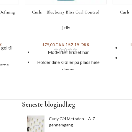
Defining
Curls – Blueberry Bliss Curl Control
Curls 
Jelly
K
152,15
DKK
179,00
DKK
gel til
Modvirker kruset hår
Holder dine krøller på plads hele
lerne
T
dagen
Styrk
Reparerer og beskytter dine krøller
ør det
Er rig på protein, keratin og Vitamin
Inde
C
ango og
Seneste blogindlæg
C
Indeholder organisk blåbærekstrakt,
jojoba og arganolie.
n sund
Curly Girl Metoden – A-Z
årtab
Størrelse: 236 ml
gennemgang