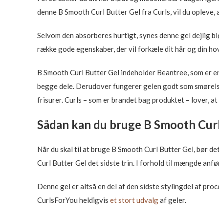
denne B Smooth Curl Butter Gel fra Curls, vil du opleve, 
Selvom den absorberes hurtigt, synes denne gel dejlig bl
række gode egenskaber, der vil forkæle dit hår og din h
B Smooth Curl Butter Gel indeholder Beantree, som er en
begge dele. Derudover fungerer gelen godt som smørelse,
frisurer. Curls – som er brandet bag produktet – lover, at d
Sådan kan du bruge B Smooth Curl
Når du skal til at bruge B Smooth Curl Butter Gel, bør de
Curl Butter Gel det sidste trin. I forhold til mængde anfø
Denne gel er altså en del af den sidste stylingdel af pro
CurlsForYou heldigvis
et stort udvalg
af geler.