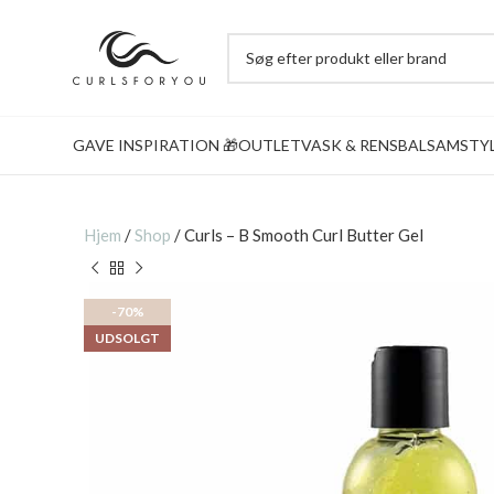
GAVE INSPIRATION 🎁
OUTLET
VASK & RENS
BALSAM
STY
Hjem
/
Shop
/
Curls – B Smooth Curl Butter Gel
-70%
UDSOLGT