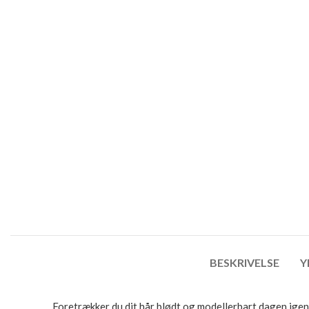
BESKRIVELSE
Y
Foretrækker du dit hår blødt og modellerbart dagen igenne