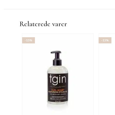
Relaterede varer
-15%
-15%