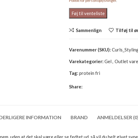
Politik for personoplysninger
.
Sammenlign
Tilføj til 
Varenummer (SKU):
Curls_Stylin
Varekategorier:
Gel
,
Outlet var
Tag:
protein fri
Share:
DERLIGERE INFORMATION
BRAND
ANMELDELSER (0
m, uden at det skal være eller se fedtet ud, så vil du helt givet syn