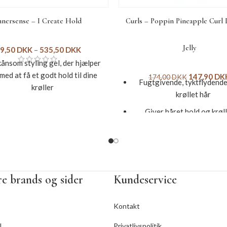
nnersense – I Create Hold
Curls – Poppin Pineapple Curl 
Jelly
9,50
DKK
–
535,50
DKK
kånsom styling gel, der hjælper
med at få et godt hold til dine
147,90
DK
174,00
DKK
Fugtgivende, tyktflydende 
krøller
krøllet hår
Styrker og samler håret
Giver håret hold og krøl
eholder nærende ingredienser
definition og liv
rosmarin og økologisk honning
Modvirker kruset hår og g
er dig med at opnå et smukt og
glansfuldt
glansfuldt hår
Indeholder bl.a. ananas, m
e brands og sider
Kundeservice
God til medium og tykt hår
vitamin A, B1, B6 og 
Indeholder fugt.
Hjælper med at fremme e
Kontakt
hårvækst og forebygge h
Størrelse: 59/295/946 ml
l
Privatlivspolitik