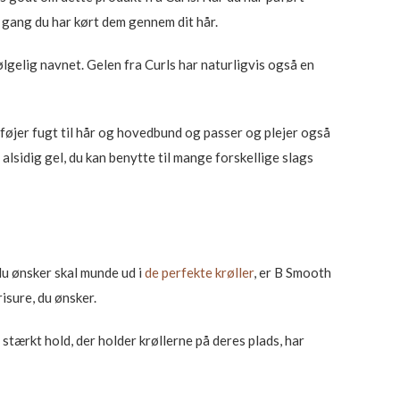
r gang du har kørt dem gennem dit hår.
lgelig navnet. Gelen fra Curls har naturligvis også en
føjer fugt til hår og hovedbund og passer og plejer også
sidig gel, du kan benytte til mange forskellige slags
 du ønsker skal munde ud i
de perfekte krøller
, er B Smooth
isure, du ønsker.
 stærkt hold, der holder krøllerne på deres plads, har