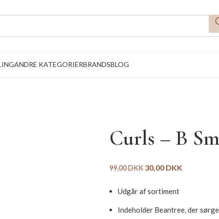
LING
ANDRE KATEGORIER
BRANDS
BLOG
Curls – B Sm
30,00
DKK
99,00
DKK
Udgår af sortiment
Indeholder Beantree, der sørger 