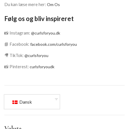
Du kan læse mere her:
Om Os
Følg os og bliv inspireret
📸 Instagram:
@curlsforyou.dk
📘 Facebook:
facebook.com/curlsforyou
🎥 TikTok:
@curlsforyou
📸 Pinterest:
curlsforyoudk
Dansk
Valuta