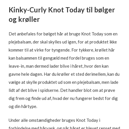
Kinky-Curly Knot Today til bølger
og krøller
Det anbefales for bølget hår at bruge Knot Today som en
plejebalsam, der skal skylles ud igen, for at produktet ikke
kommer til at virke for tyngende. For tykkere, krøllet hår
kan balsammen til gengæld med fordel bruges som en
leave-in, man dermed lader blive i håret, hvor den kan
gavne hele dagen. Har du krøller et sted derimellem, kan du
vælge at skylle produktet ud som en plejebalsam, men lade
lidt af det blive i spidserne. Det handler blot om at prøve
dig frem og finde ud af, hvad der nu fungerer bedst for dig
og din hårtype.
Under alle omstændigheder bruges Knot Today i
forbindelse med hårvask, og når håret er blevet renset med