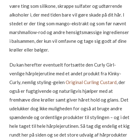
være ting som silikone, skrappe sulfater og udtørrende
alkoholer i, der med tiden bare vil gøre skade på dit hår. I
stedet er der ting som mango-ekstrakt og som før nævnt
marshmallow-rod og andre hensigtsmæssige ingredienser
i balsammen, der kun vil omfavne og tage sig godt af dine
krøller eller bølger.
Du kan herefter eventuelt fortsætte den Curly Girl-
venlige hårplejerutine med et andet produkt fra Kinky-
Curly, nemlig styling-gelen
Original Curling Custard
, der
også er fugtgivende og naturligvis hjælper med at
fremhæve dine krøller samt giver håret hold og glans. Det
udelukker dog ikke muligheden for også at bruge andre
spændende og ordentlige produkter til stylingen – og i det
hele taget til hele hårplejerutinen. Så tag dig endelig et kig
rundt her på siden og se det store udvalg af hårprodukter