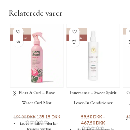
Relaterede varer
-15%
-15%
-1
UDSOLGT
UDSOLGT
Flora & Curl – Rose
Innersense – Sweet Spirit
C
Water Curl Mist
Leave-In Conditioner
135,15
DKK
59,50
DKK
–
159,00
DKK
1
467,50
DKK
Leave-in-balsam, der kan
bruges i tørt hår.
En fugtgivende leave-in