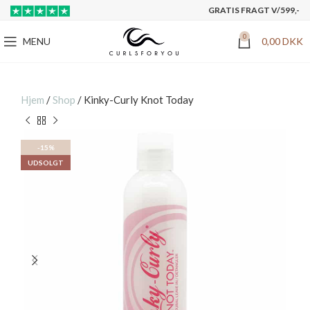
GRATIS FRAGT V/599,-
0
MENU
0,00
DKK
Hjem
/
Shop
/
Kinky-Curly Knot Today
-15%
UDSOLGT