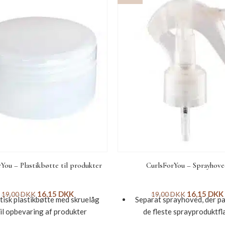
You – Plastikbøtte til produkter
CurlsForYou – Sprayhov
16,15
DKK
16,15
DKK
19,00
DKK
19,00
DKK
tisk plastikbøtte med skruelåg
Separat sprayhoved, der pas
til opbevaring af produkter
de fleste sprayproduktfl