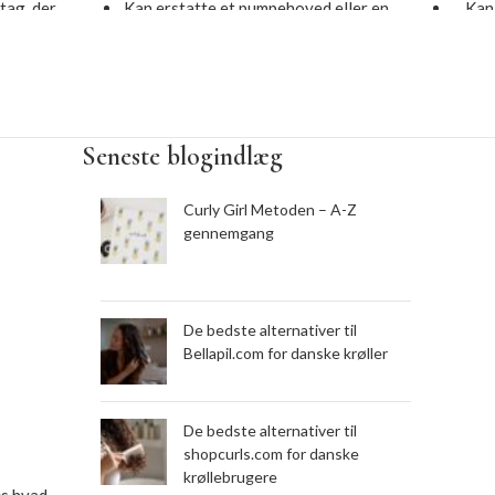
tag, der
Kan erstatte et pumpehoved eller en
Kan 
ruge
anden type/et ødelagt låg
elagt
Enkel og praktisk i brug, let at åbne
Vælg
og lukke
God 
elvis
Er enkel og pæn – lavet i sort plast
Seneste blogindlæg
pe
Måler 25 mm i diameter – passer til
La
hals på
standard 24 mm produktflaskehals
Curly Girl Metoden – A-Z
gennemgang
De bedste alternativer til
Bellapil.com for danske krøller
De bedste alternativer til
shopcurls.com for danske
krøllebrugere
æs hvad