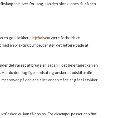
kslangen bliver for lang, kan den blot klippes til, så den
an en god, lækker
plejebalsam
være forholdsvis
 med en praktisk pumpe, der gør det lettere både at
der det rarest at bruge en sådan. I det hele taget kan en
e. Har du det dog lige modsat og ønsker at udskifte din
 pumpehoved på den ene eller anden måde er gået i stykker
ktflasker, du kan få hos os. For eksempel passer den fint