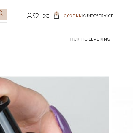
0
0,00
DKK
KUNDESERVICE
FREMRAGENDE ANMELDELSER
HURTIG LEVERING
 – Pumpehoved
uges til de fleste shampoo- og produktflasker
pe på din produktflaske