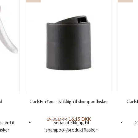
ed
CurlsForYou – Kliklåg til shampooflasker
Curls
16,15
DKK
19,00
DKK
ser til
Separat kliklåg til
2
asker
shampoo-/produktflasker