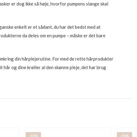
lasker er dog ikke så høje, hvorfor pumpens slange skal
nske enkelt er et sådant, du har det bedst med at
produkterne da deles om en pumpe – måske er det bare
omkring din hårplejerutine. For med de rette hårprodukter
it hår og dine krøller al den skønne pleje, det har brug
-15%
-50%