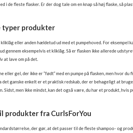
 de fleste flasker. Er der dog tale om en knap så høj flaske, så plasti
e typer produkter
s kliklåg eller anden hældetud ud med et pumpehoved. For eksempel k
 gennem eksempelvis et kliklåg. Så er flasken ikke allerede udstyret
v at lave om på det.
ller gel, der ikke er ”født” med en pumpe på flasken, men hvor du fin
a det ganske enkelt er et praktisk redskab, der er behageligt at brug
n. Sidst, men ikke mindst, kan det også være, du har et produkt, hvis
il produkter fra CurlsForYou
dardstørrelse, der gør, at det passer til de fleste shampoo- og produ