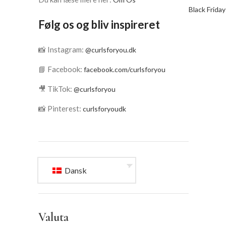
Black Friday
Følg os og bliv inspireret
📸 Instagram:
@curlsforyou.dk
📘 Facebook:
facebook.com/curlsforyou
🎥 TikTok:
@curlsforyou
📸 Pinterest:
curlsforyoudk
Dansk
Valuta