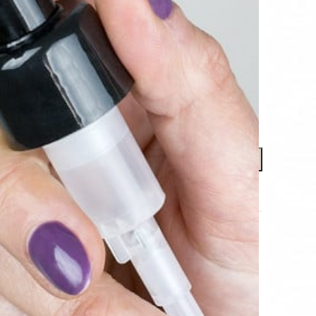
 hældetud/et kliklåg – eller et ødelagt pumpehoved
r kan klippes til efter behov
s på 24 mm
TILFØJ TIL KURV
ønskeliste
-pumpe-hoved
pbevaring
,
Tilbehør