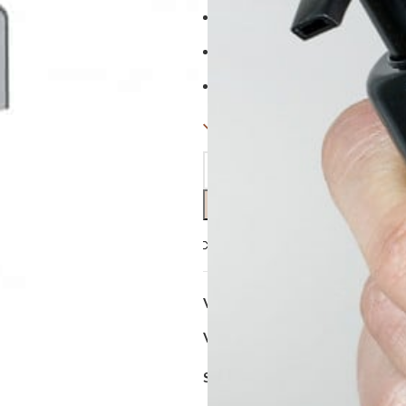
Kan let erstatte eksempelvis en
Er lavet i plastik med slange, de
Passer til en produktflaskehal
På lager
Sammenlign
Tilføj til 
Varenummer (SKU):
curlsforyou
Varekategorier:
Emballage og o
Share: