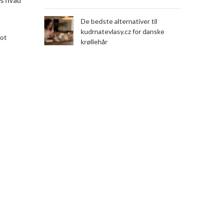
De bedste alternativer til
kudrnatevlasy.cz for danske
lot
krøllehår