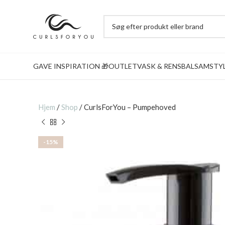
GAVE INSPIRATION 🎁
OUTLET
VASK & RENS
BALSAM
STY
Hjem
/
Shop
/
CurlsForYou – Pumpehoved
-15%