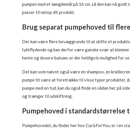
pumpen med et længdemål på 16 cm, så den kan nå godt ned i
passer til netop dit produkt.
Brug separat pumpehoved til fler
Der kan være flere bevæggrunde til at skifte et produkt
tyktflydende og kan derfor være ganske svær at klemme ud
hente og dosere balsam, er der heldigvis mulighed for sel
Det kan som nævnt også være en shampoo, en krøllecreme e
pumpe tit være at foretrække til visse typer produkter, d
pumpe med en tud, kan du også finde en sådan her på side
og trænger til udskiftning.
Pumpehoved i standardstørrelse t
Pumpehovedet, du finder her hos CurlsForYou, er i en stan