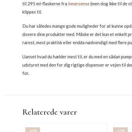
til 295 ml-flaskerne fra
Innersense
(men dog ikke til de s
klippes til.
Du har således mange gode muligheder for at kunne opdat
dosere dine produkter med. Måske er det kun et enkelt p
rarest, mest praktisk eller endda nødvendigt med flere p
Uanset hvad du hælder mest til, er du med en sådan pumpe
udstyret med den for dig rigtige dispenser er vejen til den
for.
Relaterede varer
-15%
-15%