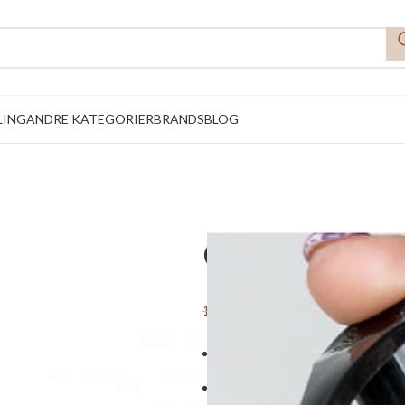
LING
ANDRE KATEGORIER
BRANDS
BLOG
CurlsForYou
16,15
DKK
19,00
DKK
Separat pumpehoved, der kan br
Til dig, der foretrækker en pum