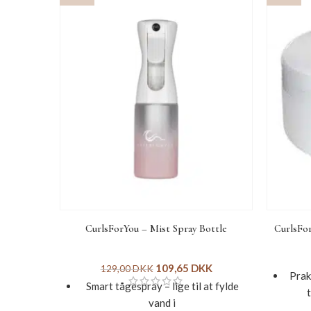
CurlsForYou – Mist Spray Bottle
CurlsFor
109,65
DKK
129,00
DKK
Prak
Smart tågespray – lige til at fylde
vand i