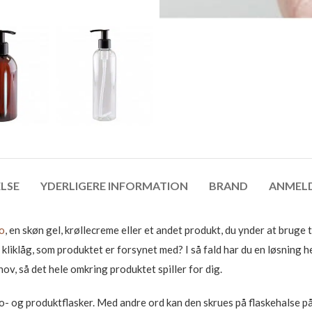
LSE
YDERLIGERE INFORMATION
BRAND
ANMELD
o
, en skøn gel, krøllecreme eller et andet produkt, du ynder at bruge 
kliklåg, som produktet er forsynet med? I så fald har du en løsning
ov, så det hele omkring produktet spiller for dig.
o- og produktflasker. Med andre ord kan den skrues på flaskehalse p