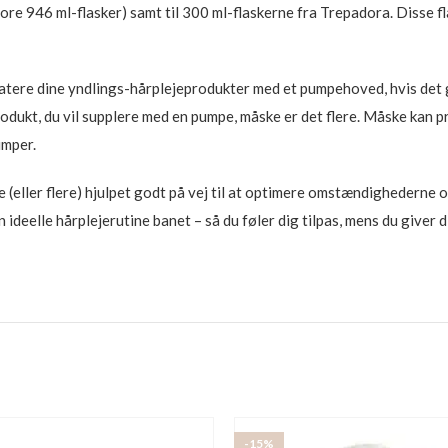
tore 946 ml-flasker) samt til 300 ml-flaskerne fra Trepadora. Disse f
ere dine yndlings-hårplejeprodukter med et pumpehoved, hvis det ga
rodukt, du vil supplere med en pumpe, måske er det flere. Måske kan 
umper.
 (eller flere) hjulpet godt på vej til at optimere omstændighederne 
 ideelle hårplejerutine banet – så du føler dig tilpas, mens du giver d
-15%