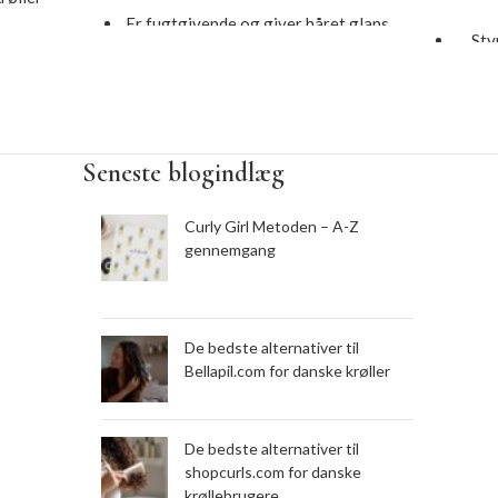
Er fugtgivende og giver håret glans
r glans
Sty
og hold – og krøllerne definition
nde
Indeholder bl.a. padderok,
brændenælde og marshmallow-rod
er og
Hjælper med at få hårets naturlige
Seneste blogindlæg
Fo
krøllemønster frem
Størrelse: 236 ml
Curly Girl Metoden – A-Z
Sær
gennemgang
Stø
De bedste alternativer til
Bellapil.com for danske krøller
De bedste alternativer til
shopcurls.com for danske
krøllebrugere