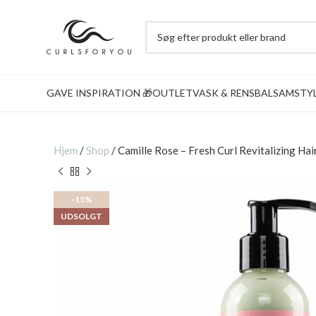
GAVE INSPIRATION 🎁
OUTLET
VASK & RENS
BALSAM
STY
Hjem
/
Shop
/
Camille Rose – Fresh Curl Revitalizing Ha
-15%
UDSOLGT