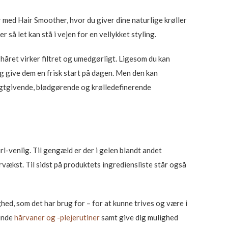
r med Hair Smoother, hvor du giver dine naturlige krøller
 så let kan stå i vejen for en vellykket styling.
 håret virker filtret og umedgørligt. Ligesom du kan
g give dem en frisk start på dagen. Men den kan
ugtgivende, blødgørende og krølledefinerende
rl-venlig. Til gengæld er der i gelen blandt andet
ækst. Til sidst på produktets ingrediensliste står også
ghed, som det har brug for – for at kunne trives og være i
sunde
hårvaner og -plejerutiner
samt give dig mulighed