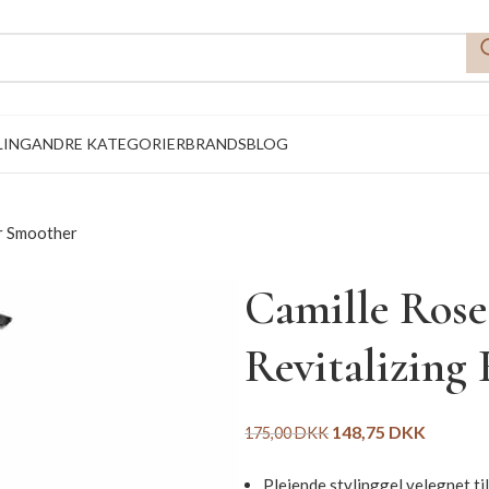
LING
ANDRE KATEGORIER
BRANDS
BLOG
ir Smoother
Camille Rose
Revitalizing
148,75
DKK
175,00
DKK
Plejende stylinggel velegnet til