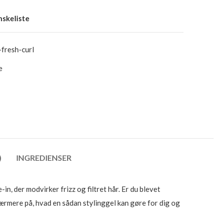
ønskeliste
-fresh-curl
e
)
INGREDIENSER
in, der modvirker frizz og filtret hår. Er du blevet
nærmere på, hvad en sådan stylinggel kan gøre for dig og