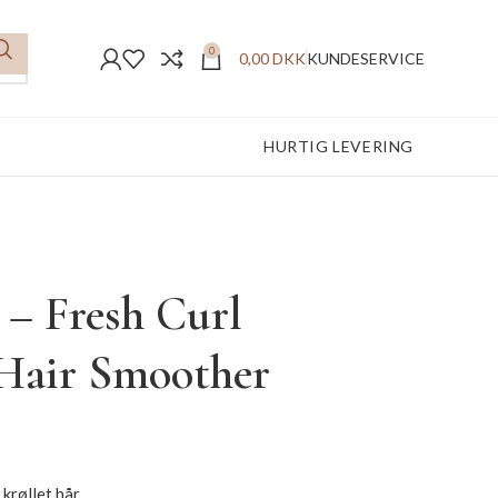
0
0,00
DKK
KUNDESERVICE
FREMRAGENDE ANMELDELSER
HURTIG LEVERING
 – Fresh Curl
 Hair Smoother
 krøllet hår