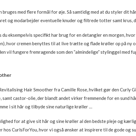
 bruges med flere formål for øje. Så samtidig med at du styler dit hå
året og modarbejder eventuelle knuder og filtrede totter samt krus, der
s du eksempelvis specifikt har brug for en detangler en morgen, hvor
 hvor cremen benyttes til at live trætte og flade krøller op på ny o
 den vil fungere fremragende som den ”almindelige” stylinggel med f
oother
 Revitalising Hair Smoother fra Camille Rose, hvilket gør den Curly Gi
samt castor-olie, der blandt andet virker fremmende for en sund hårv
me i sit hår og tilbyde sine naturlige krøller …
ighed for at give sit hår og sine krøller al den bedste pleje og kærli
er hos CurlsForYou, hvor vi også ønsker at inspirere til de gode og 