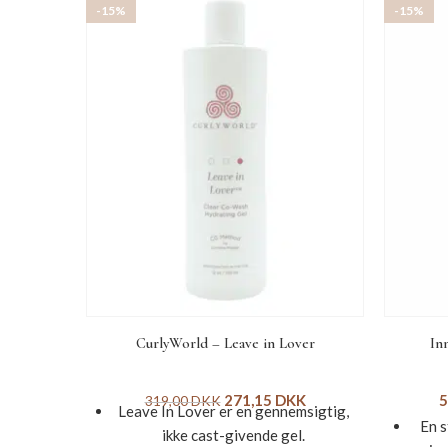
-15%
-15%
CurlyWorld – Leave in Lover
In
271,15
DKK
5
319,00
DKK
Leave In Lover er en gennemsigtig,
En s
ikke cast-givende gel.