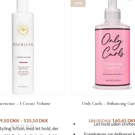
-15%
nersense – I Create Volume
Only Curls – Enhancing Cur
9,50
DKK
–
535,50
DKK
160,65
DK
189,00
DKK
Let hold uden stivhe
tyling lotion, med let hold, der
Fremhæver og definerer k