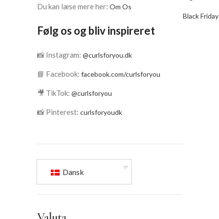
Du kan læse mere her:
Om Os
Black Friday
Følg os og bliv inspireret
📸 Instagram:
@curlsforyou.dk
📘 Facebook:
facebook.com/curlsforyou
🎥 TikTok:
@curlsforyou
📸 Pinterest:
curlsforyoudk
Dansk
Valuta