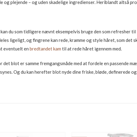
e og plejende – og uden skadelige ingredienser. Heriblandt altså pro
 kan du som tidligere nævnt eksempelvis bruge den som refresher til at
s ligeligt, og fingrene kan rede, kramme og style håret, som det skal 
t eventuelt en
bredtandet kam
til at rede håret igennem med.
vor det blot er samme fremgangsmåde med at fordele en passende mæn
 synes. Og du kan herefter blot nyde dine friske, bløde, definerede og