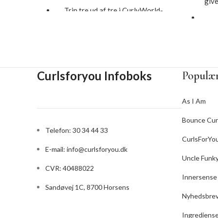
give
Trin tre ud af tre i CurlyWorld-
processen.
ing
Definerer krøllerne og giver dem
fugt.
H
Forsegler alle hårets lag.
Curlsforyou Infoboks
Populær
Bruges efter rens og pleje.
Tilf
Størrelse: 355 ml
As I Am
Bounce Cur
Telefon: 30 34 44 33
Ind
CurlsForYo
E-mail:
info@curlsforyou.dk
Uncle Funk
OBS
CVR: 40488022
ski
Innersense
59ml
Sandøvej 1C, 8700 Horsens
Nyhedsbre
får 
Ingrediens