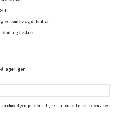
olie
 give dem liv og definition
t blødt og lækkert
å lager igen
l at påminde dig om produktets lagerstatus, du kan læse mere om vores