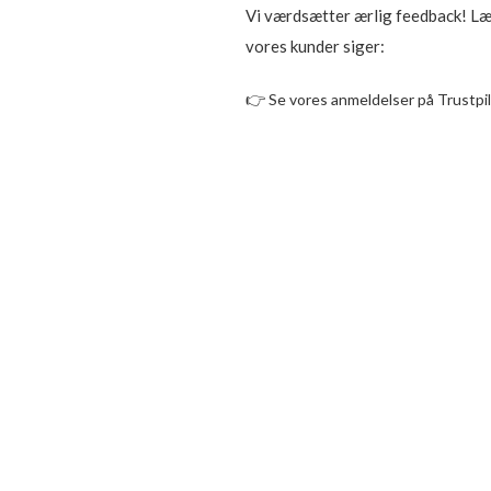
Vi værdsætter ærlig feedback! L
vores kunder siger:
👉
Se vores anmeldelser på Trustpi