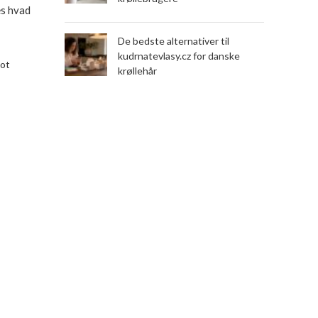
æs hvad
De bedste alternativer til
kudrnatevlasy.cz for danske
lot
krøllehår