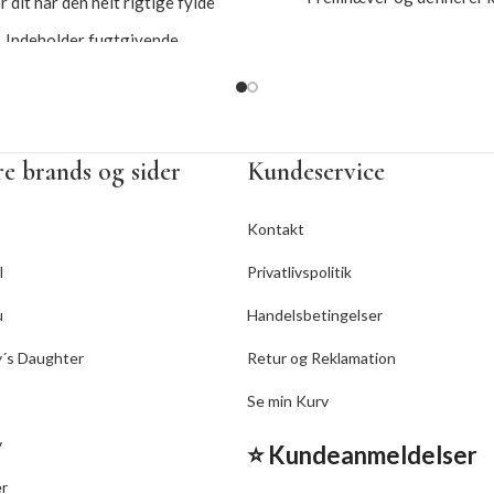
r dit hår den helt rigtige fylde
Bekæmper frizz og tilføre
Indeholder fugtgivende
redienser som eukalyptus og
Fugtgivende og pleje
risaminosyre
ingredienser
onning og aloe vera giver
Fri for sulfater, silikon
glansfuldt og fint hår
parabener
e brands og sider
Kundeservice
ører hår og hårrødder fugt og
Størrelse: 250 ml
protein
Kontakt
Velegnet til alle hårtyper
l
Privatlivspolitik
eholder både fugt og protein.
u
Handelsbetingelser
Størrelse: 59/295/946 ml.
y´s Daughter
Retur og Reklamation
. Innersense er igang med et
fte deres travel størrelser fra
Se min Kurv
 flasker til tuber! Nogle gange
v
vi sæt med flasker, andre gange
⭐ Kundeanmeldelser
tuber!
er