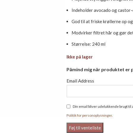
Indeholder avocado og castor-
God til at friske krøllerne op og
Modvirker filtret hår og gør de
Størrelse: 240 ml
Ikke på lager
Påmind mig når produktet er p
Email Address
Din email bliver udelukkende brugt ti
Politik for personoplysninger
.