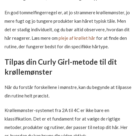
En god tommelfingerregel er, at jo strammere krøllemønster, jo
mere fugt og jo tungere produkter kan håret typisk tåle. Men
det er stadig individuelt, og du bør altid observere, hvordan dit
hår reagerer. Læs mere om
pleje af krøllet hår
for at finde den
rutine, der fungerer bedst for din specifikke hårtype.
Tilpas din Curly Girl-metode til dit
krøllemønster
Når du forstår forskellene i mønstre, kan du begynde at tilpasse
din rutine helt præcist.
Krøllemønster-systemet fra 2A til 4C er ikke bare en
klassifikation. Det er et fundament for at vælge de rigtige
metoder, produkter og rutiner, der passer til netop dit hår. Her
er, hvordan du kan bruge din viden aktivt: