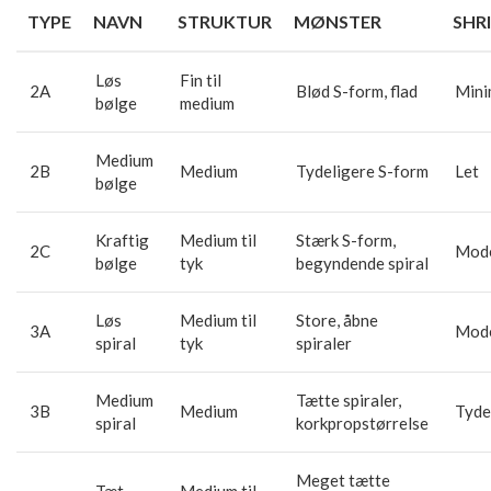
TYPE
NAVN
STRUKTUR
MØNSTER
SHR
Løs
Fin til
2A
Blød S-form, flad
Mini
bølge
medium
Medium
2B
Medium
Tydeligere S-form
Let
bølge
Kraftig
Medium til
Stærk S-form,
2C
Mod
bølge
tyk
begyndende spiral
Løs
Medium til
Store, åbne
3A
Mod
spiral
tyk
spiraler
Medium
Tætte spiraler,
3B
Medium
Tyde
spiral
korkpropstørrelse
Meget tætte