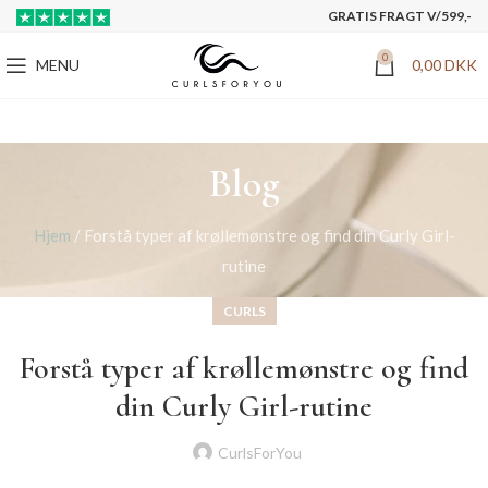
GRATIS FRAGT V/599,-
0
MENU
0,00
DKK
Blog
Hjem
/
Forstå typer af krøllemønstre og find din Curly Girl-
rutine
CURLS
Forstå typer af krøllemønstre og find
din Curly Girl-rutine
CurlsForYou