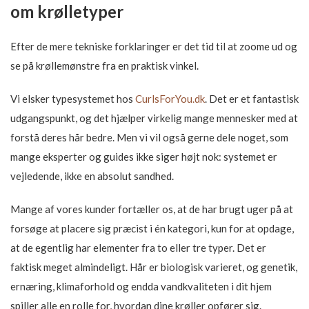
om krølletyper
Efter de mere tekniske forklaringer er det tid til at zoome ud og
se på krøllemønstre fra en praktisk vinkel.
Vi elsker typesystemet hos
CurlsForYou.dk
. Det er et fantastisk
udgangspunkt, og det hjælper virkelig mange mennesker med at
forstå deres hår bedre. Men vi vil også gerne dele noget, som
mange eksperter og guides ikke siger højt nok: systemet er
vejledende, ikke en absolut sandhed.
Mange af vores kunder fortæller os, at de har brugt uger på at
forsøge at placere sig præcist i én kategori, kun for at opdage,
at de egentlig har elementer fra to eller tre typer. Det er
faktisk meget almindeligt. Hår er biologisk varieret, og genetik,
ernæring, klimaforhold og endda vandkvaliteten i dit hjem
spiller alle en rolle for, hvordan dine krøller opfører sig.