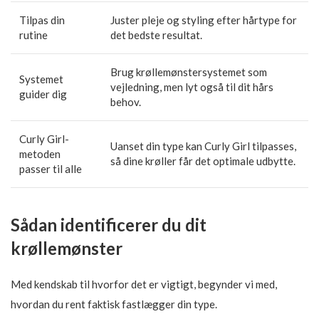
Tilpas din
Juster pleje og styling efter hårtype for
rutine
det bedste resultat.
Brug krøllemønstersystemet som
Systemet
vejledning, men lyt også til dit hårs
guider dig
behov.
Curly Girl-
Uanset din type kan Curly Girl tilpasses,
metoden
så dine krøller får det optimale udbytte.
passer til alle
Sådan identificerer du dit
krøllemønster
Med kendskab til hvorfor det er vigtigt, begynder vi med,
hvordan du rent faktisk fastlægger din type.