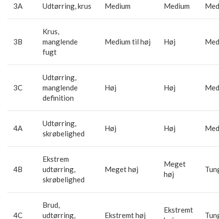
3A
Udtørring, krus
Medium
Medium
Med
Krus,
3B
manglende
Medium til høj
Høj
Med
fugt
Udtørring,
3C
manglende
Høj
Høj
Medi
definition
Udtørring,
4A
Høj
Høj
Medi
skrøbelighed
Ekstrem
Meget
4B
udtørring,
Meget høj
Tun
høj
skrøbelighed
Brud,
Ekstremt
4C
udtørring,
Ekstremt høj
Tun