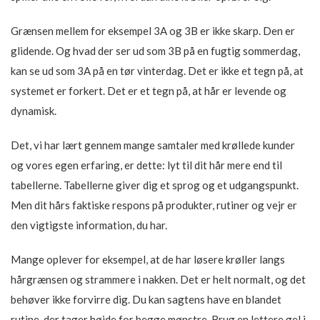
Grænsen mellem for eksempel 3A og 3B er ikke skarp. Den er
glidende. Og hvad der ser ud som 3B på en fugtig sommerdag,
kan se ud som 3A på en tør vinterdag. Det er ikke et tegn på, at
systemet er forkert. Det er et tegn på, at hår er levende og
dynamisk.
Det, vi har lært gennem mange samtaler med krøllede kunder
og vores egen erfaring, er dette: lyt til dit hår mere end til
tabellerne. Tabellerne giver dig et sprog og et udgangspunkt.
Men dit hårs faktiske respons på produkter, rutiner og vejr er
den vigtigste information, du har.
Mange oplever for eksempel, at de har løsere krøller langs
hårgrænsen og strammere i nakken. Det er helt normalt, og det
behøver ikke forvirre dig. Du kan sagtens have en blandet
rutine, der tager højde for begge mønstre. Brug en lettere gel i