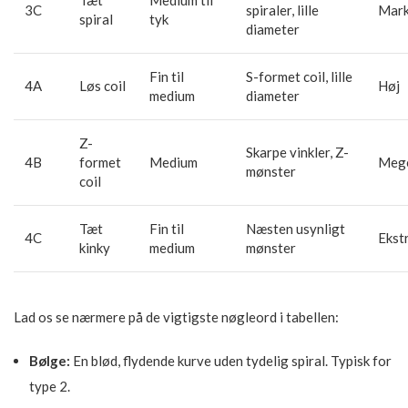
Tæt
Medium til
3C
spiraler, lille
Mark
spiral
tyk
diameter
Fin til
S-formet coil, lille
4A
Løs coil
Høj
medium
diameter
Z-
Skarpe vinkler, Z-
4B
formet
Medium
Mege
mønster
coil
Tæt
Fin til
Næsten usynligt
4C
Ekst
kinky
medium
mønster
Lad os se nærmere på de vigtigste nøgleord i tabellen:
Bølge:
En blød, flydende kurve uden tydelig spiral. Typisk for
type 2.