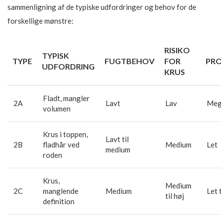
sammenligning af de typiske udfordringer og behov for de
forskellige mønstre:
RISIKO
TYPISK
TYPE
FUGTBEHOV
FOR
PR
UDFORDRING
KRUS
Fladt, mangler
2A
Lavt
Lav
Meg
volumen
Krus i toppen,
Lavt til
2B
fladhår ved
Medium
Let
medium
roden
Krus,
Medium
2C
manglende
Medium
Let 
til høj
definition