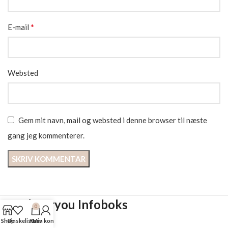
*
E-mail
Websted
Gem mit navn, mail og websted i denne browser til næste
gang jeg kommenterer.
Curlsforyou Infoboks
0
Shop
Ønskeliste
Kurv
Min konto