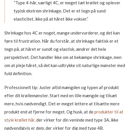
“Type 4-hår, særligt 4C, er meget tæt krøllet og oplever
typisk ekstrem shrinkage. Det er et tegn på sund
elasticitet, ikke på at håret ikke vokser.”
Shrinkage hos 4C er noget, mange undervurderer, og det kan
føre til frustration. Når du forstår, at shrinkage faktisk er et
tegn på, at håret er sundt og elastisk, ændrer det hele
perspektivet. Det handler ikke om at bekæmpe shrinkage, men
om at pleje håret, så det kan udtrykke sit naturlige mønster med
fuld definition.
Professionelt tip: Juster altid mængden og typen af produkt
efter dit krøllemønster. Start med en lille mængde og tilsæt
mere, hvis nødvendigt. Det er meget lettere at tilsætte mere
produkt end at fjerne for meget. Og husk, at de
produkter til at
style krøllet hår
, der virker for din veninde med type 3A, ikke
nødvendigvis er dem, der virker for dig med type 4B.