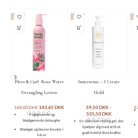
Fugter og styrker håret
Fugter og styrker håret
Størrelse: 473 ml
Størrelse: 473 ml
-15%
-15%
-1
Flora & Curl -Rose Water
Innersense – I Create
Detangling Lotion
Hold
143,65
DKK
59,50
DKK
–
169,00
DKK
1
535,50
DKK
Fugtgivende og
blødgørende detangler
En skånsom styling gel, der
hjælper dig med at få et
Blødgør og løsner knuder i
godt hold til dine krøller
håret