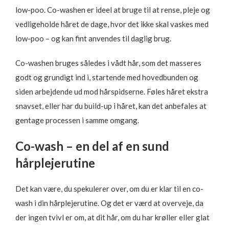
low-poo. Co-washen er ideel at bruge til at rense, pleje og
vedligeholde håret de dage, hvor det ikke skal vaskes med
low-poo – og kan fint anvendes til daglig brug.
Co-washen bruges således i vådt hår, som det masseres
godt og grundigt ind i, startende med hovedbunden og
siden arbejdende ud mod hårspidserne. Føles håret ekstra
snavset, eller har du build-up i håret, kan det anbefales at
gentage processen i samme omgang.
Co-wash – en del af en sund
hårplejerutine
Det kan være, du spekulerer over, om du er klar til en co-
wash i din hårplejerutine. Og det er værd at overveje, da
der ingen tvivl er om, at dit hår, om du har krøller eller glat