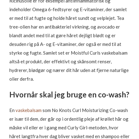
Ricinusolie er for eksempel antiinflammatorisk og
indeholder Omega 6-fedtsyrer og E-vitaminer, der samlet
er med til at fugte og holde håret sundt og velplejet. Tea
tree-olien har en antibakteriel virkning, og avocado er
blandt andet med til at gøre håret dejligt blødt og er
desuden rig på A- og E-vitaminer, der også er med til at
styrke og fugte. Samlet set er Moistful Curls vaskebalsam
altså et produkt, der effektivt og skånsomt renser,
hydrerer, blødgør og nærer dit hår uden at fjerne naturlige
olier derfra.
Hvornår skal jeg bruge en co-wash?
En
vaskebalsam
som No Knots Curl Moisturizing Co-wash
er især til dem, der går op i ordentlig pleje af krøllet hår og
måske vil eller er i gang med Curly Girl-metoden, hvor
håret langtfra hver dag bliver vasket med en shampoo eller