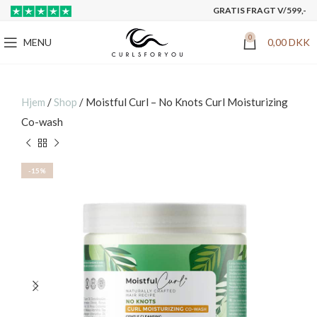
GRATIS FRAGT V/599,-
0
MENU
0,00
DKK
Hjem
/
Shop
/
Moistful Curl – No Knots Curl Moisturizing
Co-wash
-15%