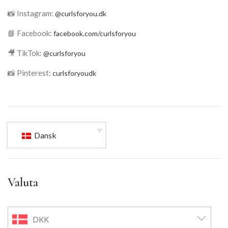
📸 Instagram:
@curlsforyou.dk
📘 Facebook:
facebook.com/curlsforyou
🎥 TikTok:
@curlsforyou
📸 Pinterest:
curlsforyoudk
Dansk
Valuta
DKK