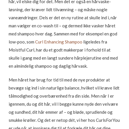
hår, vil elske dig for det. Men det er også en hårvaske-
løsning, der kræver lidt tilvænning – og måske nogle
vaneændringer. Dels er det en ny rutine at skulle ind i, når
man vælger en co-wash til – og dermed ikke vasker håret
med shampoo hver dag. Sammen med for eksempel en god
low-poo, som
Curl Enhancing Shampoo
ligeledes fra
Moistful Curl, har du et godt makkerpar i forhold til at
skulle i gang med en langt sundere hårplejerutine end med
en almindelig shampoo og daglig hårvask.
Men håret har brug for tid til med de nye produkter at
bevæge sig ind i sin naturlige balance, hvilket vil kræve lidt
tålmodighed og overbærenhed fra din side. Men når I er
igennem, du og dit hår, vil I begge kunne nyde den velvære
og sundhed, dit hår emmer af – og bløde, sprudlende og
smukke krøller. Og det er netop dét, vi her hos CurlsForYou
er ude på: at inspirere dig til at forkæle dit hår og dine