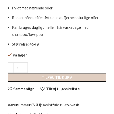
Fyldt med nærende olier
Renser håret effektivt uden at fjerne naturlige olier
Kan bruges dagligt mellem hårvaskedage med
shampoo/low-poo
Størrelse: 454 g
På lager
TILFØJ TIL KURV
Sammenlign
Tilføj til ønskeliste
Varenummer (SKU):
moistfulcurl-co-wash