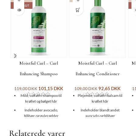
UDSOLGT
UD
Moistful Curl – Curl
Moistful Curl – Curl
Mo
Enhancing Shampoo
Enhancing Conditioner
101,15
DKK
92,65
DKK
119,00
DKK
109,00
DKK
1
Mild, sulfatfri shampoo til
Plejende, sulfatfri balsam til
krøllet og bølget hår
krøllet hår
Indeholder avocado,
Indeholder blandt andet
blåbær og gulerødder
avocado og blåbær
Efterlader håret blødt og
God til at afhjælpe knuder
Relaterede varer
krøllerne definerede
og krus i håret