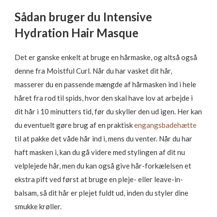
Sådan bruger du Intensive
Hydration Hair Masque
Det er ganske enkelt at bruge en hårmaske, og altså også
denne fra Moistful Curl. Når du har vasket dit hår,
masserer du en passende mængde af hårmasken ind i hele
håret fra rod til spids, hvor den skal have lov at arbejde i
dit hår i 10 minutters tid, før du skyller den ud igen. Her kan
du eventuelt gøre brug af en praktisk
engangsbadehætte
til at pakke det våde hår ind i, mens du venter. Når du har
haft masken i, kan du gå videre med stylingen af dit nu
velplejede hår, men du kan også give hår-forkælelsen et
ekstra pift ved først at bruge en pleje- eller leave-in-
balsam, så dit hår er plejet fuldt ud, inden du styler dine
smukke krøller.