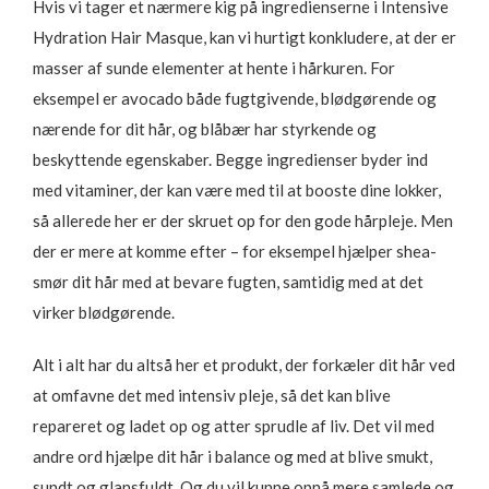
Hvis vi tager et nærmere kig på ingredienserne i Intensive
Hydration Hair Masque, kan vi hurtigt konkludere, at der er
masser af sunde elementer at hente i hårkuren. For
eksempel er avocado både fugtgivende, blødgørende og
nærende for dit hår, og blåbær har styrkende og
beskyttende egenskaber. Begge ingredienser byder ind
med vitaminer, der kan være med til at booste dine lokker,
så allerede her er der skruet op for den gode hårpleje. Men
der er mere at komme efter – for eksempel hjælper shea-
smør dit hår med at bevare fugten, samtidig med at det
virker blødgørende.
Alt i alt har du altså her et produkt, der forkæler dit hår ved
at omfavne det med intensiv pleje, så det kan blive
repareret og ladet op og atter sprudle af liv. Det vil med
andre ord hjælpe dit hår i balance og med at blive smukt,
sundt og glansfuldt. Og du vil kunne opnå mere samlede og