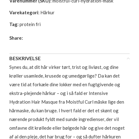
Varenummer (SKU):
moistful-curl-hydration-mask
Varekategori:
Hårkur
Tag:
protein fri
Share:
BESKRIVELSE
Synes du, at dit hår virker tørt, trist og livløst, og dine
krøller usamlede, krusede og umedgørlige? Da kan det
være tid at forkæle dine lokker med en fugtgivende og
ekstra-plejende hårkur – og i så fald er Intensive
Hydration Hair Masque fra Moistful Curl måske lige den
hårmaske, du kan bruge. I hvert fald er det et skønt og
nærende produkt fyldt med sunde ingredienser, der vil
omfavne dit krøllede eller bølgede hår og give det noget
af al den pleje, det har brug for – og så dufter hårkuren