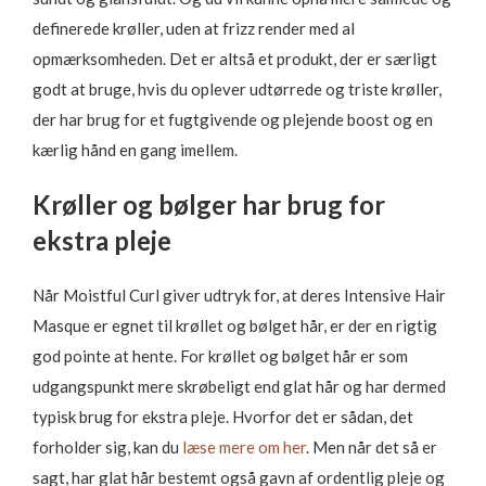
definerede krøller, uden at frizz render med al
opmærksomheden. Det er altså et produkt, der er særligt
godt at bruge, hvis du oplever udtørrede og triste krøller,
der har brug for et fugtgivende og plejende boost og en
kærlig hånd en gang imellem.
Krøller og bølger har brug for
ekstra pleje
Når Moistful Curl giver udtryk for, at deres Intensive Hair
Masque er egnet til krøllet og bølget hår, er der en rigtig
god pointe at hente. For krøllet og bølget hår er som
udgangspunkt mere skrøbeligt end glat hår og har dermed
typisk brug for ekstra pleje. Hvorfor det er sådan, det
forholder sig, kan du
læse mere om her
. Men når det så er
sagt, har glat hår bestemt også gavn af ordentlig pleje og