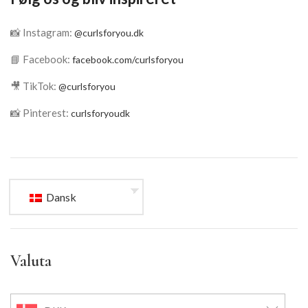
📸 Instagram:
@curlsforyou.dk
📘 Facebook:
facebook.com/curlsforyou
🎥 TikTok:
@curlsforyou
📸 Pinterest:
curlsforyoudk
Dansk
Valuta