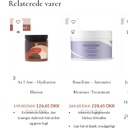
Relaterede varer
-15%
-15%
-1
UDSOLGT
As I Am – Hydration
Bouclème – Intensive
J
Elation
Moisture Treatment
Ha
126,65
DKK
228,65
DKK
149,00
DKK
269,00
DKK
En intensiv hårkur, der
Intensiv, fugtgivende
3
trænger dybt ind i hårstrået
hårkur til krøller
og giver fugt
Gør håret blødt, medgørligt