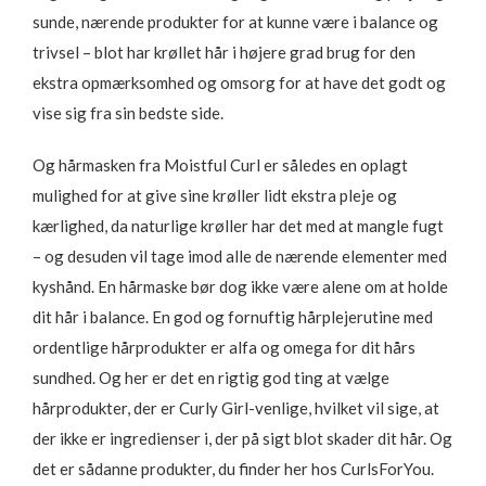
sunde, nærende produkter for at kunne være i balance og
trivsel – blot har krøllet hår i højere grad brug for den
ekstra opmærksomhed og omsorg for at have det godt og
vise sig fra sin bedste side.
Og hårmasken fra Moistful Curl er således en oplagt
mulighed for at give sine krøller lidt ekstra pleje og
kærlighed, da naturlige krøller har det med at mangle fugt
– og desuden vil tage imod alle de nærende elementer med
kyshånd. En hårmaske bør dog ikke være alene om at holde
dit hår i balance. En god og fornuftig hårplejerutine med
ordentlige hårprodukter er alfa og omega for dit hårs
sundhed. Og her er det en rigtig god ting at vælge
hårprodukter, der er Curly Girl-venlige, hvilket vil sige, at
der ikke er ingredienser i, der på sigt blot skader dit hår. Og
det er sådanne produkter, du finder her hos CurlsForYou.