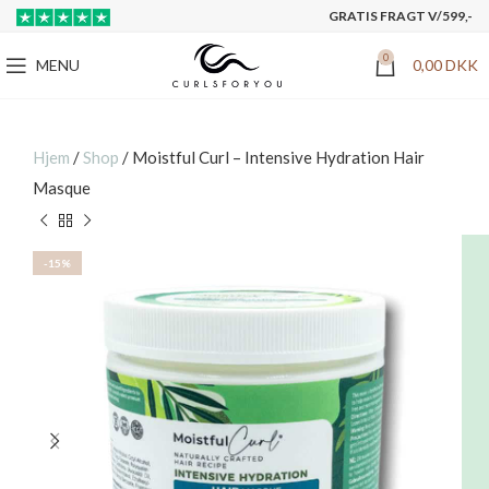
GRATIS FRAGT V/599,-
0
MENU
0,00
DKK
Hjem
/
Shop
/
Moistful Curl – Intensive Hydration Hair
Masque
-15%