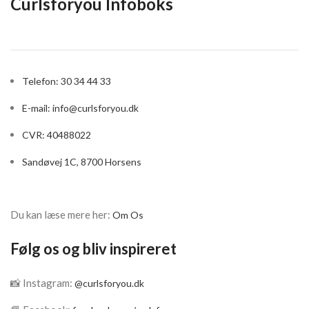
Curlsforyou Infoboks
Indeholder sheasmør og
Indeholder
æteriske olier af salvie og
appelsinblomstolie, aloe
tamanu
vera og monoiolie
Helt uden sulfater, silikone
Mindsker krus i håret
og parabener
Telefon: 30 34 44 33
Indeholder fugt og protein.
Indeholder fugt og protein.
Størrelse: 59/295/946 ml
E-mail:
info@curlsforyou.dk
Størrelse: 59/295/946 ml
OBS. Innersense er igang
CVR: 40488022
OBS. Innersense er igang
med et skifte deres travel
med et skifte deres travel
størrelser fra 59ml flasker
Sandøvej 1C, 8700 Horsens
størrelser fra 59ml flasker
til tuber! Nogle gange får vi
til tuber! Nogle gange får vi
sæt med flasker, andre
sæt med flasker, andre
gange tuber!
gange tuber!
Du kan læse mere her:
Om Os
Følg os og bliv inspireret
📸 Instagram:
@curlsforyou.dk