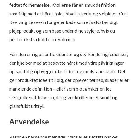
fedtet fornemmelse. Krøllerne får en smuk definition,
samtidig med at håret føles blødt, stærkt og velplejet. Curl
Reviving Leave‑in fungerer både som et selvstændigt
plejeprodukt og som base under dine stylere, hvis du
ønsker ekstra hold eller volumen.
Formlen er rig på antioxidanter og styrkende ingredienser,
der hjælper med at beskytte håret mod ydre påvirkninger
og samtidig opbygger elasticitet og modstandskraft. Det
gør produktet ideelt til dig, der oplever tørhed, skader eller
manglende definition – eller som blot ønsker en let,
CG‑godkendt leave‑in, der giver krøllerne et sundt og
glansfuldt udtryk.
Anvendelse
Påfør en passende mængde i vådt eller fugtigt hår og