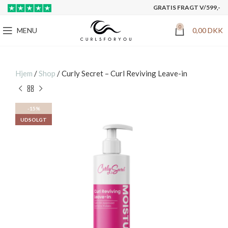
GRATIS FRAGT V/599,-
0
MENU
0,00
DKK
Hjem
/
Shop
/
Curly Secret – Curl Reviving Leave-in
-15%
UDSOLGT