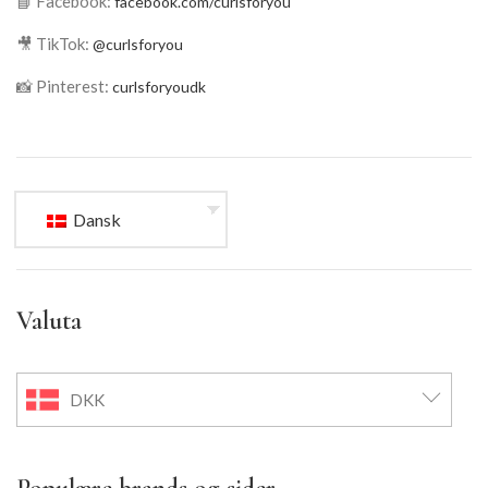
📘 Facebook:
facebook.com/curlsforyou
🎥 TikTok:
@curlsforyou
📸 Pinterest:
curlsforyoudk
Dansk
Valuta
DKK