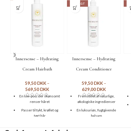
UDSOLGT
UD
Innersense – Hydrating
Innersense – Hydrating
Cream Hairbath
Cream Conditioner
59,50
DKK
–
59,50
DKK
–
569,50
DKK
629,00
DKK
En low-poo, der skønsomt
Fremstillet af naturlige,
renser håret
økologiske ingredienser
Passer til tykt, krøllet og
En luksuriøs, fugtgivende
tørt hår
balsam
Dufter fantastisk af
Udviklet til tykt, krøllet og
blomster og vanilje
tørt hår