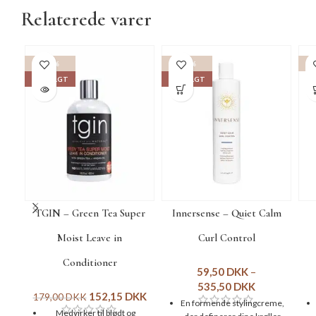
Relaterede varer
-15%
-15%
-1
UDSOLGT
UDSOLGT
TGIN – Green Tea Super
Innersense – Quiet Calm
Moist Leave in
Curl Control
Conditioner
59,50
DKK
–
535,50
DKK
152,15
DKK
179,00
DKK
En formende stylingcreme,
Medvirker til blødt og