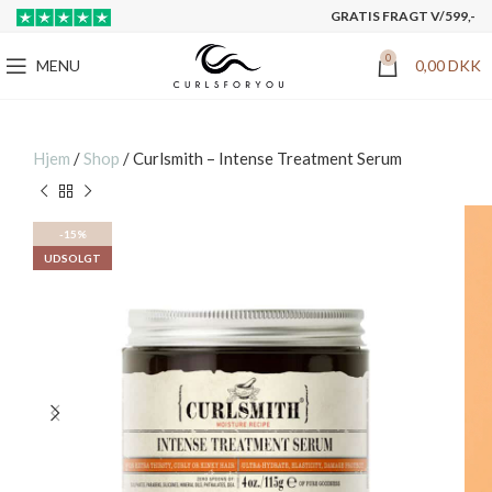
GRATIS FRAGT V/599,-
0
MENU
0,00
DKK
Hjem
/
Shop
/
Curlsmith – Intense Treatment Serum
-15%
UDSOLGT