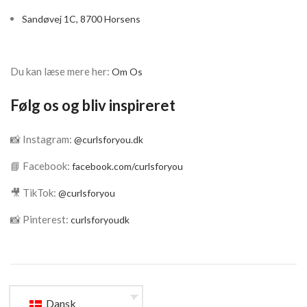
Sandøvej 1C, 8700 Horsens
Du kan læse mere her:
Om Os
Følg os og bliv inspireret
📸 Instagram:
@curlsforyou.dk
📘 Facebook:
facebook.com/curlsforyou
🎥 TikTok:
@curlsforyou
📸 Pinterest:
curlsforyoudk
Dansk