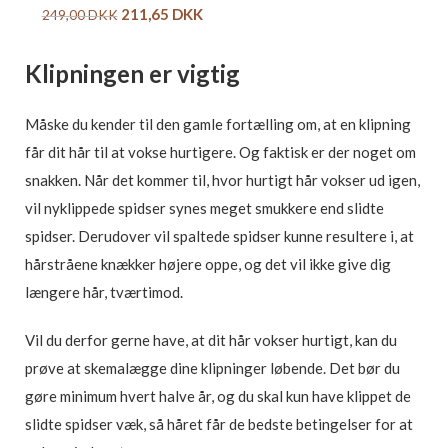
211,65
DKK
249,00
DKK
Klipningen er vigtig
Måske du kender til den gamle fortælling om, at en klipning
får dit hår til at vokse hurtigere. Og faktisk er der noget om
snakken. Når det kommer til, hvor hurtigt hår vokser ud igen,
vil nyklippede spidser synes meget smukkere end slidte
spidser. Derudover vil spaltede spidser kunne resultere i, at
hårstråene knækker højere oppe, og det vil ikke give dig
længere hår, tværtimod.
Vil du derfor gerne have, at dit hår vokser hurtigt, kan du
prøve at skemalægge dine klipninger løbende. Det bør du
gøre minimum hvert halve år, og du skal kun have klippet de
slidte spidser væk, så håret får de bedste betingelser for at