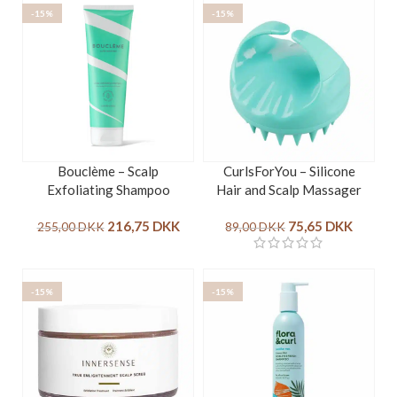
-15%
-15%
Bouclème – Scalp
CurlsForYou – Silicone
Exfoliating Shampoo
Hair and Scalp Massager
216,75
DKK
75,65
DKK
255,00
DKK
89,00
DKK
-15%
-15%