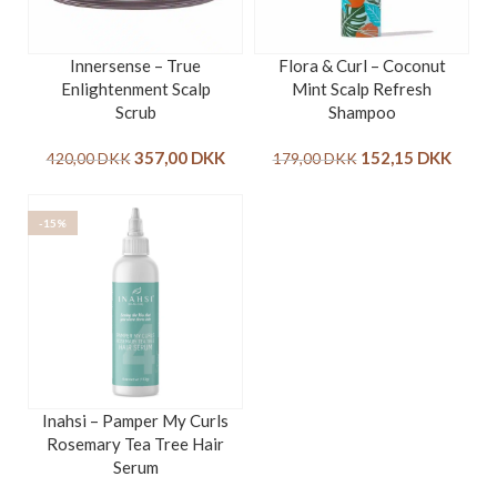
Innersense – True
Flora & Curl – Coconut
Enlightenment Scalp
Mint Scalp Refresh
Scrub
Shampoo
357,00
DKK
152,15
DKK
420,00
DKK
179,00
DKK
-15%
Inahsi – Pamper My Curls
Rosemary Tea Tree Hair
Serum