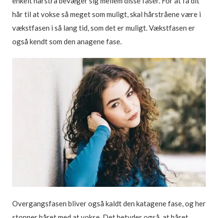
enkelt hårstrå bevæger sig mellem disse faser. For at få dit
hår til at vokse så meget som muligt, skal hårstråene være i
vækstfasen i så lang tid, som det er muligt. Vækstfasen er
også kendt som den anagene fase.
Overgangsfasen bliver også kaldt den katagene fase, og her
stopper håret med at vokse. Det betyder også, at håret