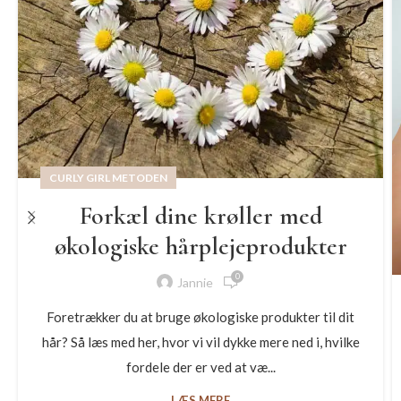
CURLY GIRL METODEN
Forkæl dine krøller med
økologiske hårplejeprodukter
0
Jannie
Foretrækker du at bruge økologiske produkter til dit
hår? Så læs med her, hvor vi vil dykke mere ned i, hvilke
fordele der er ved at væ...
LÆS MERE