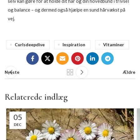
selv kan gøre for at holde dit hår og din hovedbund i trivsel
og balance – og dermed også hjælpe en sund hårvækst på
vej.
Curlsdeepdive
Inspiration
Vitaminer
Nyeste
Ældre
Relaterede indlæg
05
DEC