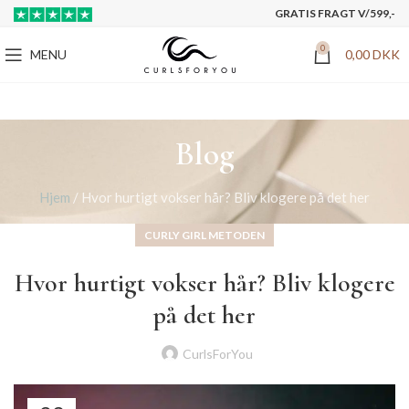
GRATIS FRAGT V/599,-
0
MENU
0,00
DKK
Blog
Hjem
/
Hvor hurtigt vokser hår? Bliv klogere på det her
CURLY GIRL METODEN
Hvor hurtigt vokser hår? Bliv klogere
på det her
CurlsForYou