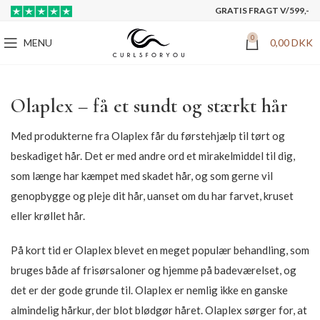
GRATIS FRAGT V/599,-
0
MENU
0,00
DKK
Olaplex – få et sundt og stærkt hår
Med produkterne fra Olaplex får du førstehjælp til tørt og
beskadiget hår. Det er med andre ord et mirakelmiddel til dig,
som længe har kæmpet med skadet hår, og som gerne vil
genopbygge og pleje dit hår, uanset om du har farvet, kruset
eller krøllet hår.
På kort tid er Olaplex blevet en meget populær behandling, som
bruges både af frisørsaloner og hjemme på badeværelset, og
det er der gode grunde til. Olaplex er nemlig ikke en ganske
almindelig hårkur, der blot blødgør håret. Olaplex sørger for, at