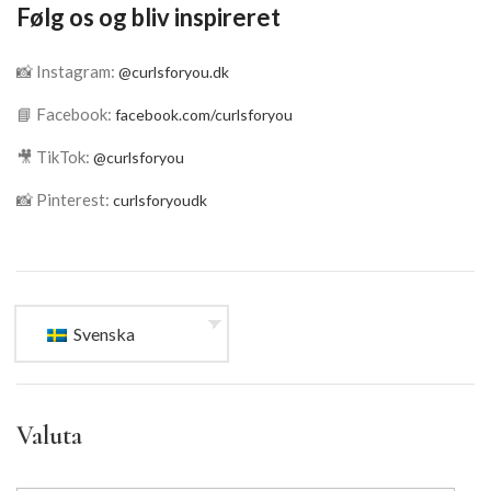
Følg os og bliv inspireret
📸 Instagram:
@curlsforyou.dk
📘 Facebook:
facebook.com/curlsforyou
🎥 TikTok:
@curlsforyou
📸 Pinterest:
curlsforyoudk
Svenska
Valuta