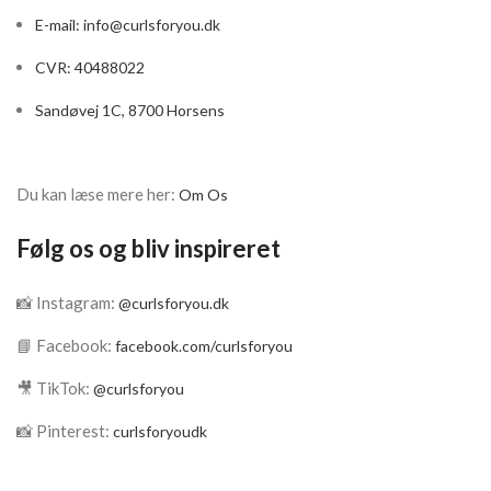
E-mail:
info@curlsforyou.dk
CVR: 40488022
Sandøvej 1C, 8700 Horsens
Du kan læse mere her:
Om Os
Følg os og bliv inspireret
📸 Instagram:
@curlsforyou.dk
📘 Facebook:
facebook.com/curlsforyou
🎥 TikTok:
@curlsforyou
📸 Pinterest:
curlsforyoudk