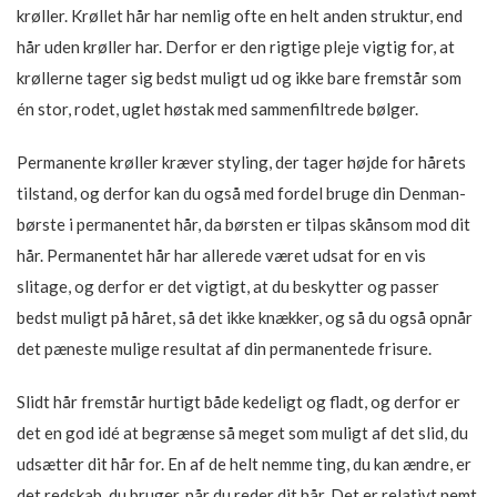
krøller. Krøllet hår har nemlig ofte en helt anden struktur, end
hår uden krøller har. Derfor er den rigtige pleje vigtig for, at
krøllerne tager sig bedst muligt ud og ikke bare fremstår som
én stor, rodet, uglet høstak med sammenfiltrede bølger.
Permanente krøller kræver styling, der tager højde for hårets
tilstand, og derfor kan du også med fordel bruge din Denman-
børste i permanentet hår, da børsten er tilpas skånsom mod dit
hår. Permanentet hår har allerede været udsat for en vis
slitage, og derfor er det vigtigt, at du beskytter og passer
bedst muligt på håret, så det ikke knækker, og så du også opnår
det pæneste mulige resultat af din permanentede frisure.
Slidt hår fremstår hurtigt både kedeligt og fladt, og derfor er
det en god idé at begrænse så meget som muligt af det slid, du
udsætter dit hår for. En af de helt nemme ting, du kan ændre, er
det redskab, du bruger, når du reder dit hår. Det er relativt nemt