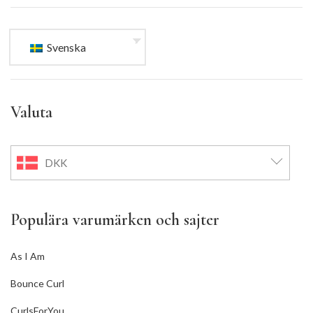
Svenska
Valuta
DKK
Populära varumärken och sajter
As I Am
Bounce Curl
CurlsForYou