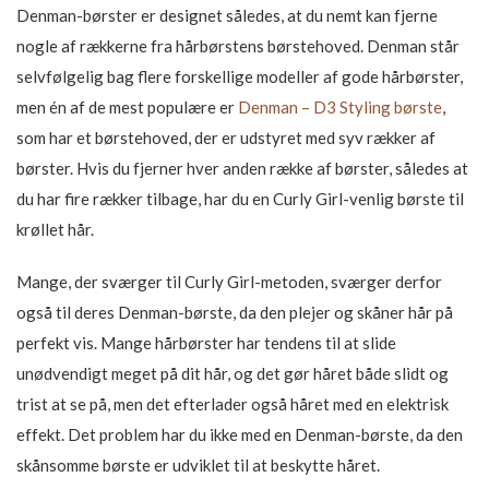
Denman-børster er designet således, at du nemt kan fjerne
nogle af rækkerne fra hårbørstens børstehoved. Denman står
selvfølgelig bag flere forskellige modeller af gode hårbørster,
men én af de mest populære er
Denman – D3 Styling børste
,
som har et børstehoved, der er udstyret med syv rækker af
børster. Hvis du fjerner hver anden række af børster, således at
du har fire rækker tilbage, har du en Curly Girl-venlig børste til
krøllet hår.
Mange, der sværger til Curly Girl-metoden, sværger derfor
også til deres Denman-børste, da den plejer og skåner hår på
perfekt vis. Mange hårbørster har tendens til at slide
unødvendigt meget på dit hår, og det gør håret både slidt og
trist at se på, men det efterlader også håret med en elektrisk
effekt. Det problem har du ikke med en Denman-børste, da den
skånsomme børste er udviklet til at beskytte håret.