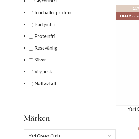
Glycerinfri
-15
Innehåller protein
TILLFÄLLI
Parfymfri
Proteinfri
Resevänlig
Silver
Vegansk
Noll avfall
Yari 
Märken