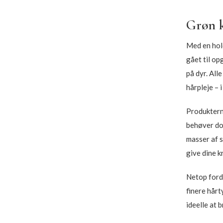
Grøn k
Med en hold
gået til op
på dyr. All
hårpleje – 
Produkterne
behøver dog
masser af 
give dine k
Netop fordi
finere hårt
ideelle at 