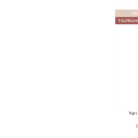
-15
TILLFÄLLI
Yari
1