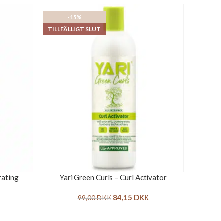
-15%
TILLFÄLLIGT SLUT
rating
Yari Green Curls – Curl Activator
84,15
DKK
99,00
DKK