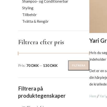
Shampoo- og Conditionerbar
Styling
Tillbehör
Tvätta & Rengör
Yari G
Filtrera efter pris
Hvis du søg
indeholder 
Pris:
70 DKK
—
130 DKK
FILTRERA
Det er en s
din hårplej
de krøllede
Filtrera på
produktegenskaper
Hem
/
Yari