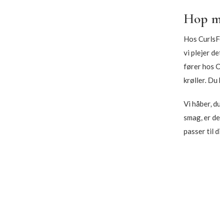
Hop me
Hos CurlsFo
vi plejer d
fører hos C
krøller. D
Vi håber, d
smag, er de
passer til 