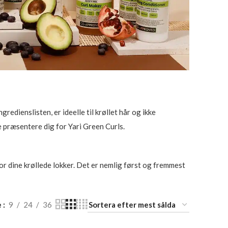
redienslisten, er ideelle til krøllet hår og ikke
e præsentere dig for Yari Green Curls.
or dine krøllede lokker. Det er nemlig først og fremmest
e
9
24
36