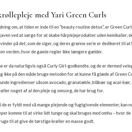
røllepleje med Yari Green Curls
ning om, at tiden er inde til en ”beauty routine detox”, er Green Curl
gaven ved at sørge for at skabe hårplejeprodukter uden kemikalier, s
e vinder på det, som de siger, og deres grønne serie er dedikeret til a
i en verden, hvor de gamle regler ikke længere gælder.
 er da naturligvis også Curly Girl-godkendte, og de er dermed velegn
 ikke på den måde bruge metoden for at kunne få glæde af Green Curl
sunde ingredienser såsom avocado, granatæble, blåbær og acai-bær, s
røller noget af al den pleje og omsorg, de har brug for.
 de er fyldt med så mange plejende og fugtgivende elementer, kan n
yper komme til at virke lidt tunge og skal bruges med omhu – hvor de
bruge til at give de tørstige krøller en masse godt.