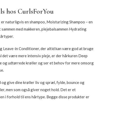
ls hos CurlsForYou
er er naturligvis en shampoo, Moisturizing Shampoo – en
godt sammen med makkeren, plejebalsammen Hydrating
hårtyper.
ing Leave-in Conditioner, der altid kan være god at bruge
al det være mere intensiv pleje, er der hårkuren Deep
tte og udtørrede krøller og ser et behov for mere omsorg
se.
d og give dine krøller liv og spræl, fylde, bounce og
ller, men som også giver noget hold. Det er et
 i forhold til ens hårtype. Begge disse produkter er