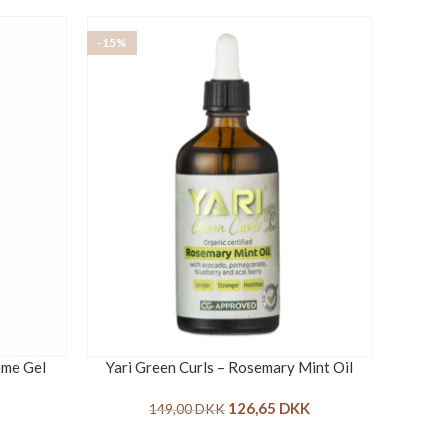
-15%
eme Gel
Yari Green Curls – Rosemary Mint Oil
126,65
DKK
149,00
DKK