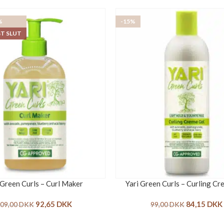
%
-15%
GT SLUT
 Green Curls – Curl Maker
Yari Green Curls – Curling Cr
92,65
DKK
84,15
DKK
09,00
DKK
99,00
DKK