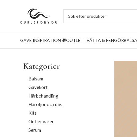
GAVE INSPIRATION 🎁
OUTLET
TVÄTTA & RENGÖR
BALS
Kategorier
Balsam
Gavekort
Hårbehandling
Håroljor och div.
Kits
Outlet varer
Serum