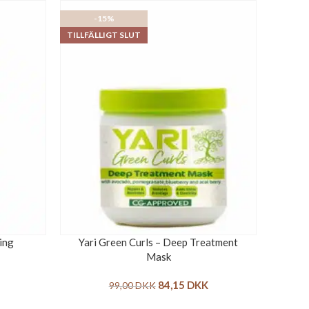
-15%
TILLFÄLLIGT SLUT
ing
Yari Green Curls – Deep Treatment
Mask
84,15
DKK
99,00
DKK