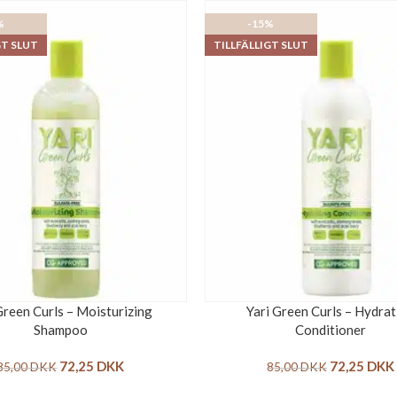
%
-15%
GT SLUT
TILLFÄLLIGT SLUT
Green Curls – Moisturizing
Yari Green Curls – Hydrat
Shampoo
Conditioner
72,25
DKK
72,25
DKK
85,00
DKK
85,00
DKK