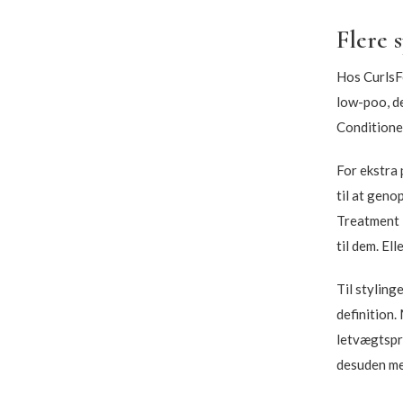
Flere 
Hos CurlsFo
low-poo, d
Conditioner
For ekstra 
til at geno
Treatment M
til dem. El
Til styling
definition.
letvægtspro
desuden med