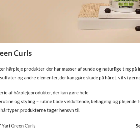
reen Curls
er hårpleje produkter, der har masser af sunde og naturlige ting på ing
sulfater og andre elementer, der kan gøre skade på håret, vil vi gern
erie af hårplejeprodukter, der kan gøre hele
erutine og styling – rutine både velduftende, behagelig og plejende f
 hårtyper, produkterne tager hensyn til.
/
Yari Green Curls
S