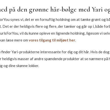
d på den grønne hår-bølge med Yari o
rYou synes vi, det er en fornuftig holdning om at tænke grønt og bå
et. Det er der heldigvis flere og flere, der tænker og går op i, både 
urlsForYou, vil du kunne opleve en lignende holdning, ligesom vi selv g
u kan læse mere om
vores tilgang til miljøet her
.
u finder Yari-produkterne interessante for dig og dit hår. Hvis de dog 
r heldigvis masser af andre spændende produkter at se nærmere på he
dig og dine skønne lokker.