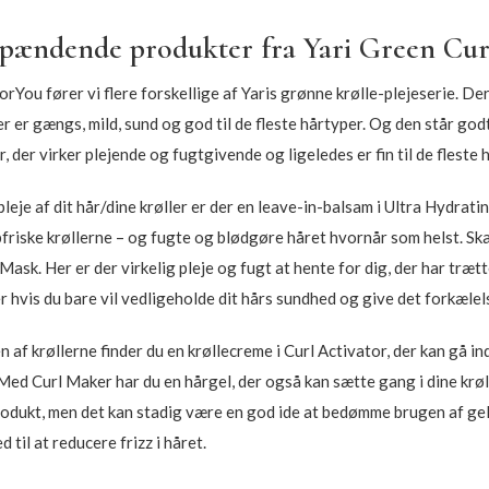
spændende produkter fra Yari Green Cur
rYou fører vi flere forskellige af Yaris grønne krølle-plejeserie. D
er er gængs, mild, sund og god til de fleste hårtyper. Og den står 
, der virker plejende og fugtgivende og ligeledes er fin til de fleste 
pleje af dit hår/dine krøller er der en leave-in-balsam i Ultra Hydrat
pfriske krøllerne – og fugte og blødgøre håret hvornår som helst. Sk
ask. Her er der virkelig pleje og fugt at hente for dig, der har træ
ler hvis du bare vil vedligeholde dit hårs sundhed og give det forkælel
en af krøllerne finder du en krøllecreme i Curl Activator, der kan gå in
 Med Curl Maker har du en hårgel, der også kan sætte gang i dine krø
dukt, men det kan stadig være en god ide at bedømme brugen af gelen
 til at reducere frizz i håret.