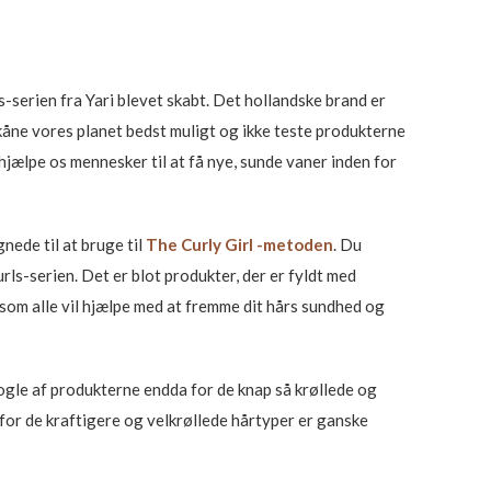
s-serien fra Yari blevet skabt. Det hollandske brand er
kåne vores planet bedst muligt og ikke teste produkterne
t hjælpe os mennesker til at få nye, sunde vaner inden for
ede til at bruge til
The Curly Girl -metoden
. Du
s-serien. Det er blot produkter, der er fyldt med
om alle vil hjælpe med at fremme dit hårs sundhed og
ogle af produkterne endda for de knap så krøllede og
 for de kraftigere og velkrøllede hårtyper er ganske