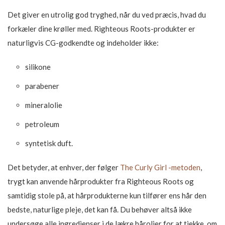
Det giver en utrolig god tryghed, når du ved præcis, hvad du
forkæler dine krøller med. Righteous Roots-produkter er
naturligvis CG-godkendte og indeholder ikke:
silikone
parabener
mineralolie
petroleum
syntetisk duft.
Det betyder, at enhver, der følger
The Curly Girl -metoden
,
trygt kan anvende hårprodukter fra Righteous Roots og
samtidig stole på, at hårprodukterne kun tilfører ens hår den
bedste, naturlige pleje, det kan få. Du behøver altså ikke
undersøge alle ingredienser i de lækre hårolier for at tjekke, om