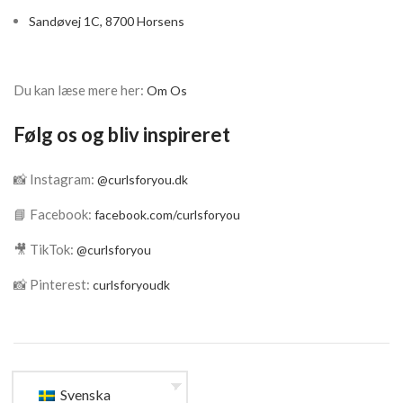
Sandøvej 1C, 8700 Horsens
Du kan læse mere her:
Om Os
Følg os og bliv inspireret
📸 Instagram:
@curlsforyou.dk
📘 Facebook:
facebook.com/curlsforyou
🎥 TikTok:
@curlsforyou
📸 Pinterest:
curlsforyoudk
Svenska