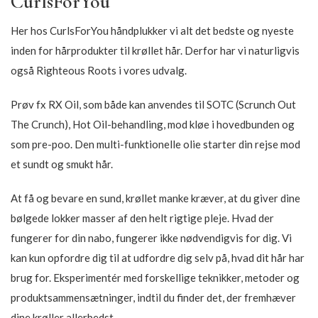
CurlsForYou
Her hos CurlsForYou håndplukker vi alt det bedste og nyeste
inden for hårprodukter til krøllet hår. Derfor har vi naturligvis
også Righteous Roots i vores udvalg.
Prøv fx RX Oil, som både kan anvendes til SOTC (Scrunch Out
The Crunch), Hot Oil-behandling, mod kløe i hovedbunden og
som pre-poo. Den multi-funktionelle olie starter din rejse mod
et sundt og smukt hår.
At få og bevare en sund, krøllet manke kræver, at du giver dine
bølgede lokker masser af den helt rigtige pleje. Hvad der
fungerer for din nabo, fungerer ikke nødvendigvis for dig. Vi
kan kun opfordre dig til at udfordre dig selv på, hvad dit hår har
brug for. Eksperimentér med forskellige teknikker, metoder og
produktsammensætninger, indtil du finder det, der fremhæver
dine krøller allerbedst.