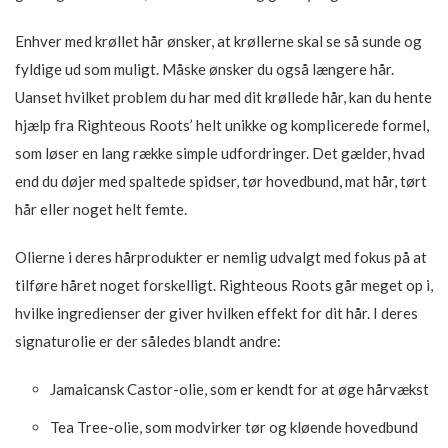
Enhver med krøllet hår ønsker, at krøllerne skal se så sunde og
fyldige ud som muligt. Måske ønsker du også længere hår.
Uanset hvilket problem du har med dit krøllede hår, kan du hente
hjælp fra Righteous Roots’ helt unikke og komplicerede formel,
som løser en lang række simple udfordringer. Det gælder, hvad
end du døjer med spaltede spidser, tør hovedbund, mat hår, tørt
hår eller noget helt femte.
Olierne i deres hårprodukter er nemlig udvalgt med fokus på at
tilføre håret noget forskelligt. Righteous Roots går meget op i,
hvilke ingredienser der giver hvilken effekt for dit hår. I deres
signaturolie er der således blandt andre:
Jamaicansk Castor-olie, som er kendt for at øge hårvækst
Tea Tree-olie, som modvirker tør og kløende hovedbund