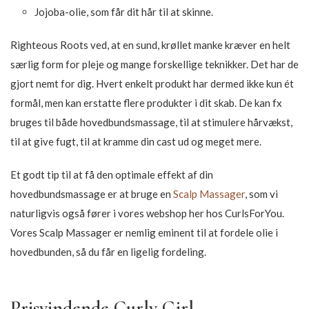
Jojoba-olie, som får dit hår til at skinne.
Righteous Roots ved, at en sund, krøllet manke kræver en helt
særlig form for pleje og mange forskellige teknikker. Det har de
gjort nemt for dig. Hvert enkelt produkt har dermed ikke kun ét
formål, men kan erstatte flere produkter i dit skab. De kan fx
bruges til både hovedbundsmassage, til at stimulere hårvækst,
til at give fugt, til at kramme din cast ud og meget mere.
Et godt tip til at få den optimale effekt af din
hovedbundsmassage er at bruge en
Scalp Massager
, som vi
naturligvis også fører i vores webshop her hos CurlsForYou.
Vores Scalp Massager er nemlig eminent til at fordele olie i
hovedbunden, så du får en ligelig fordeling.
Prisvindende Curly Girl-