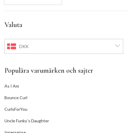
Valuta
DKK
Populära varumärken och sajter
As I Am
Bounce Curl
CurlsForYou
Uncle Funky´s Daughter
Innersense