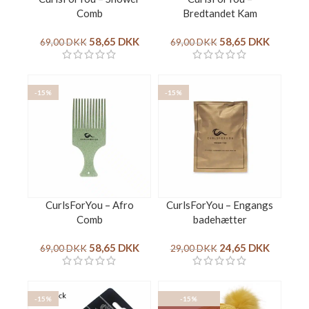
Comb
Bredtandet Kam
58,65
DKK
58,65
DKK
69,00
DKK
69,00
DKK
-15%
-15%
CurlsForYou – Afro
CurlsForYou – Engangs
Comb
badehætter
58,65
DKK
24,65
DKK
69,00
DKK
29,00
DKK
-15%
-15%