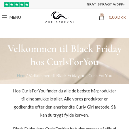
GRATIS FRAGT V/599,-
0
MENU
0,00
DKK
Velkommen til Black Friday
hos CurlsForYou
Hem
/
Velkommen til Black Friday hos CurlsForYou
Hos CurlsForYou finder du alle de bedste hårprodukter
til dine smukke krøller. Alle vores produkter er
godkendte efter den anerkendte Curly Girl metode. Så
kan du trygt fylde kurven.
Black Friday hos CurlsForYou betyder masser af tilbud