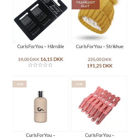
TILLFÄLLIGT
SLUT
CurlsForYou – Hårnåle
CurlsForYou – Strikhue
16,15
DKK
19,00
DKK
225,00
DKK
191,25
DKK
-50%
-15%
CurlsForYou –
CurlsForYou –