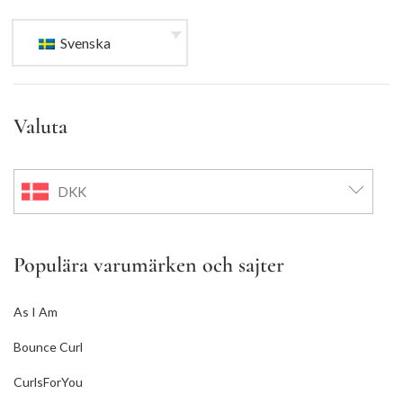
Svenska
Valuta
DKK
Populära varumärken och sajter
As I Am
Bounce Curl
CurlsForYou