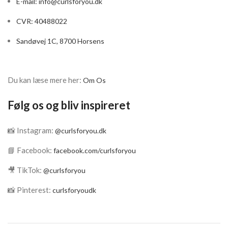
E-mail:
info@curlsforyou.dk
CVR: 40488022
Sandøvej 1C, 8700 Horsens
Du kan læse mere her:
Om Os
Følg os og bliv inspireret
📸 Instagram:
@curlsforyou.dk
📘 Facebook:
facebook.com/curlsforyou
🎥 TikTok:
@curlsforyou
📸 Pinterest:
curlsforyoudk