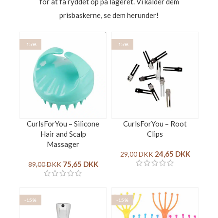
for at få ryddet op på lageret. Vi kalder dem
prisbaskerne, se dem herunder!
-15%
-15%
CurlsForYou – Silicone
CurlsForYou – Root
Hair and Scalp
Clips
Massager
24,65
DKK
29,00
DKK
75,65
DKK
89,00
DKK
-15%
-15%