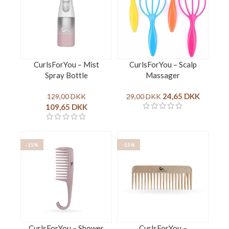
CurlsForYou – Mist
CurlsForYou – Scalp
Spray Bottle
Massager
24,65
DKK
129,00
DKK
29,00
DKK
109,65
DKK
-15%
-15%
CurlsForYou – Shower
CurlsForYou –