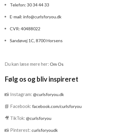
Telefon: 30 34 44 33
E-mail:
info@curlsforyou.dk
CVR: 40488022
Sandøvej 1C, 8700 Horsens
Du kan læse mere her:
Om Os
Følg os og bliv inspireret
📸 Instagram:
@curlsforyou.dk
📘 Facebook:
facebook.com/curlsforyou
🎥 TikTok:
@curlsforyou
📸 Pinterest:
curlsforyoudk