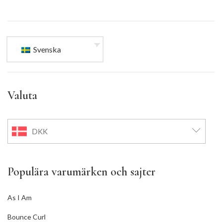
Svenska
Valuta
DKK
Populära varumärken och sajter
As I Am
Bounce Curl