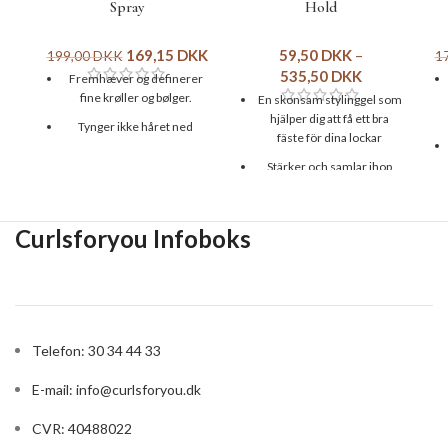
Spray
Hold
169,15
DKK
59,50
DKK
–
199,00
DKK
1
535,50
DKK
Fremhæver og definerer
fine krøller og bølger.
En skonsam stylinggel som
hjälper dig att få ett bra
Tynger ikke håret ned
fäste för dina lockar
Genopfrisker og giver håret
Stärker och samlar ihop
liv
håret
Findes i No Fragrance og
Innehåller närande
Island Fantasy varianterne
Curlsforyou Infoboks
ingredienser som
God til styling af krøller
rosmarin och ekologisk
honung
Størrelse: 237 ml
Hjälper dig att uppnå
vackert och glänsande hår
Bra för medium och tjockt
Telefon: 30 34 44 33
hår
E-mail:
info@curlsforyou.dk
Innehåller fukt.
Storlek: 59/295/946 ml
CVR: 40488022