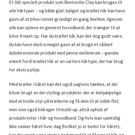
Et lidt specielt produkt som Bentonite Clay kan bruges til
alle hårtyper – og både glat, bølget og krøllet hår kan have
gavn af at blive renset grundigt en gang imellem, ligesom
alle kan opleve en generet hovedbund, der trænger til at
blive frisket op. Har du krøllet hår, kan det dog godt være,
du kan have ekstra meget gavn af at bruge et sådant
dybderensende produkt med jævne mellemrum – ganske
enkelt fordi krøllet hår er en sartere hårtype, der har brug
for ekstra pleje.
Med krøller i håret kan det også sagtens tænkes, at der
bliver brugt en del styling-produkter, der er behjælpelige
med at holde styr på krøllerne og få dem til at sidde flot,
men som også bidrager til build-up, altså ophob af
produktrester i hår og hovedbund. Og hvis man samtidig
ikke vasker håret hver dag (hvilket jo er bedst for håret),
kan der snart være ekstra god grund til at få renset hår og