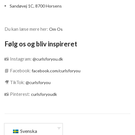
OBS. Innersense er igang
Sandøvej 1C, 8700 Horsens
med et skifte deres travel
størrelser fra 59ml flasker
til tuber! Nogle gange får vi
sæt med flasker, andre
Du kan læse mere her:
Om Os
gange tuber!
Følg os og bliv inspireret
📸 Instagram:
@curlsforyou.dk
📘 Facebook:
facebook.com/curlsforyou
🎥 TikTok:
@curlsforyou
📸 Pinterest:
curlsforyoudk
Svenska