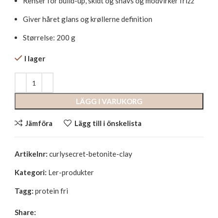
Renser for build-up, skidt og snavs og modvirker frizz
Giver håret glans og krøllerne definition
Størrelse: 200 g
I lager
LÄGG I VARUKORG
Jämföra
Lägg till i önskelista
Artikelnr:
curlysecret-betonite-clay
Kategori:
Ler-produkter
Tagg:
protein fri
Share: