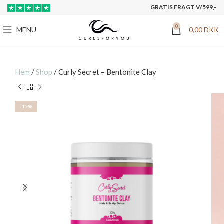
GRATIS FRAGT V/599,-
0
MENU
0,00
DKK
Hem
/
Shop
/
Curly Secret – Bentonite Clay
-15%