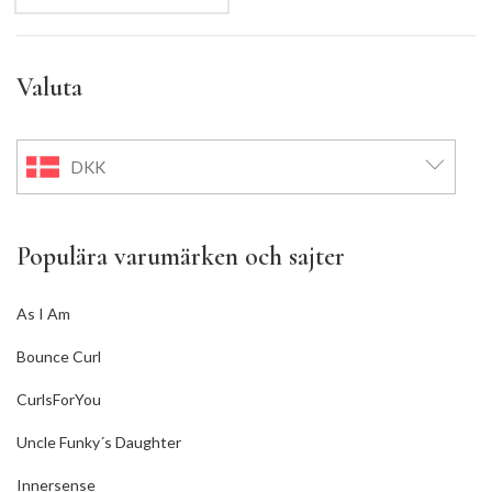
Valuta
DKK
Populära varumärken och sajter
As I Am
Bounce Curl
CurlsForYou
Uncle Funky´s Daughter
Innersense