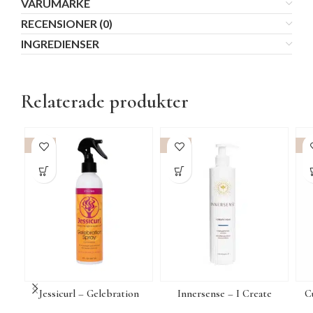
VARUMÄRKE
RECENSIONER (0)
INGREDIENSER
Relaterade produkter
-15%
-15%
-1
Jessicurl – Gelebration
Innersense – I Create
C