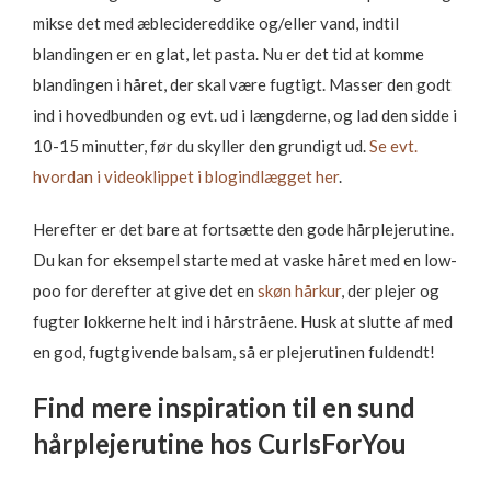
mikse det med æblecidereddike og/eller vand, indtil
blandingen er en glat, let pasta. Nu er det tid at komme
blandingen i håret, der skal være fugtigt. Masser den godt
ind i hovedbunden og evt. ud i længderne, og lad den sidde i
10-15 minutter, før du skyller den grundigt ud.
Se evt.
hvordan i videoklippet i blogindlægget her
.
Herefter er det bare at fortsætte den gode hårplejerutine.
Du kan for eksempel starte med at vaske håret med en low-
poo for derefter at give det en
skøn hårkur
, der plejer og
fugter lokkerne helt ind i hårstråene. Husk at slutte af med
en god, fugtgivende balsam, så er plejerutinen fuldendt!
Find mere inspiration til en sund
hårplejerutine hos CurlsForYou