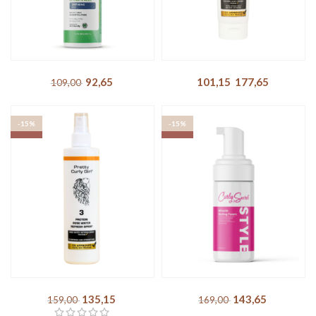
-15%
-15%
SOLD OUT
SOLD OUT
Moistful Curl – Ultimate
Pretty Curly Girl – Strong
Hold Defining Gel
Hold Gel
92,65
DKK
101,15
DKK
–
177,65
DKK
109,00
DKK
-15%
-15%
SOLD OUT
SOLD OUT