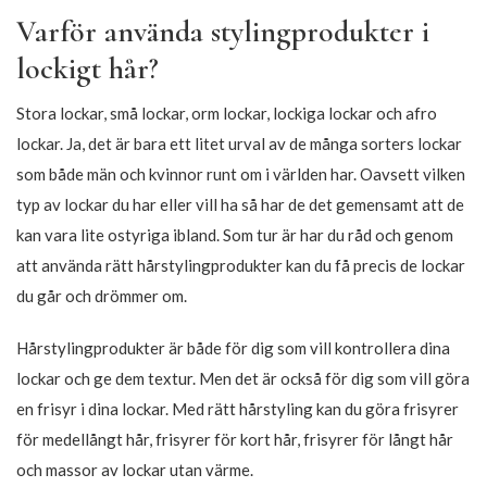
TréLuxe – ReFlex Curl
Moistful Curl – Curl
Styling Serum
Enhancing Volumizing
Mousse
220,15
DKK
259,00
DKK
92,65
DKK
109,00
DKK
-15%
-15%