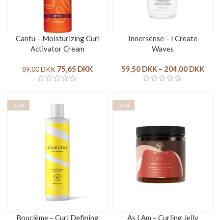
Cantu – Moisturizing Curl
Innersense – I Create
Activator Cream
Waves
75,65
DKK
59,50
DKK
–
204,00
DKK
89,00
DKK
-15%
-15%
Bouclème – Curl Defining
As I Am – Curling Jelly