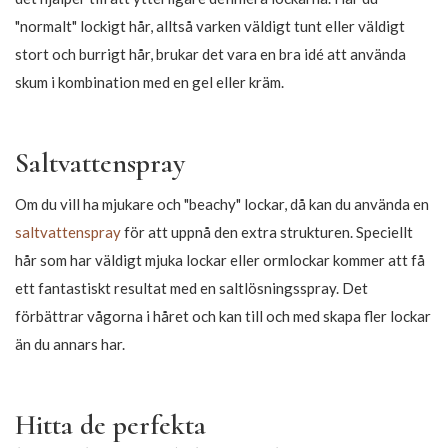
metoden
Du har säkert redan hört talas om Curly Girl-metoden, kanske
är du till och med ganska bekant med den och använder
metoden för ditt hår. Om inte rekommenderar vi att du tar en
snabb titt förbi vår
blogginlägg
om just detta.
Kortfattat innebär Curly Girl-metoden att dina naturliga lockar
måste uppnå sin optimala look på ett naturligt sätt. Därför är
det viktigt att du inte tvättar och stylar håret med produkter
som innehåller en hel massa onödiga ingredienser som sulfat
och silikon. På CurlsForYou säljer vi ett brett utbud av
produkter som just är godkända för Curly Girl-metoden.
När du tvättar håret i till exempel schampo eller använder
hårstylingprodukter med silikon lägger det en hinna runt dina
hårstrån, vilket hindrar dem från att ta upp den nödvändiga