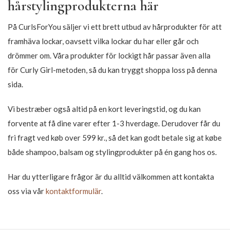
fukten och näringen det behöver. Även om det ser hälsosamt ut
på utsidan är det inte det. Det enda som kan tvätta ur silikonet
igen är ett sulfathaltigt schampo som i sin tur torkar håret
extremt. Med Curly Girl godkända hårstylingprodukter kommer
du ur denna onda cirkel och ditt hår kan stylas på ett mycket
hälsosammare och naturligare sätt. Ingen av våra produkter
innehåller vax, uttorkande alkohol eller starka sulfater.
Hårstylingprodukter
Innan styling är det ofta en bra idé att använda leave-in balsam,
eftersom det ger håret mycket fukt mellan tvättarna. När håret
är återfuktat kan du börja styla det med ditt val av
stylingprodukt. Det finns olika produkter med olika egenskaper
och vi säljer alla. Du kan läsa kort om varje typ av