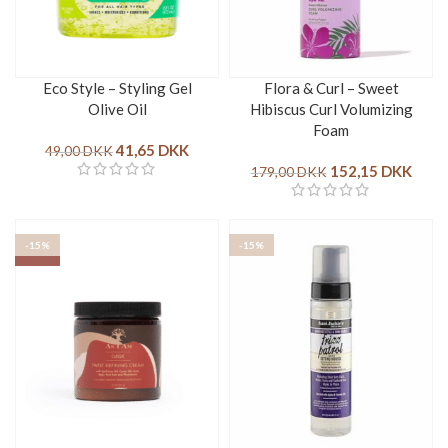
Eco Style – Styling Gel
Flora & Curl – Sweet
Olive Oil
Hibiscus Curl Volumizing
Foam
41,65
DKK
49,00
DKK
152,15
DKK
179,00
DKK
-15%
-15%
SOLD OUT