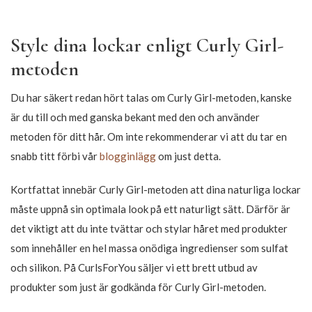
381,65
143,65
449,00
169,00
-15%
-15%
190,40
75,65
224,00
89,00
-15%
-15%