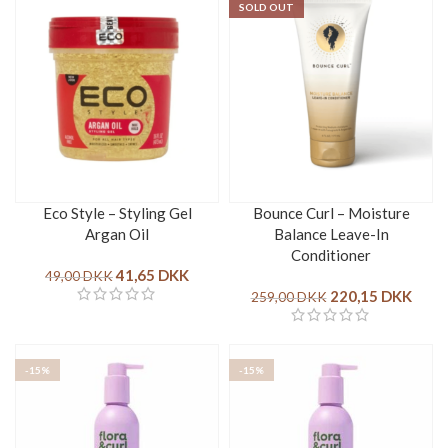
SOLD OUT
Eco Style – Styling Gel
Bounce Curl – Moisture
Argan Oil
Balance Leave-In
Conditioner
41,65
DKK
49,00
DKK
220,15
DKK
259,00
DKK
-15%
-15%