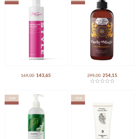
220,15
DKK
177,65
DKK
259,00
DKK
209,00
DKK
-15%
-15%
SOLD OUT
SOLD OUT
Curly Secret – Popping
Uncle Funky´s Daughter –
Curls Styling Gel
Curly Magic Curl
Stimulator
143,65
DKK
169,00
DKK
254,15
DKK
299,00
DKK