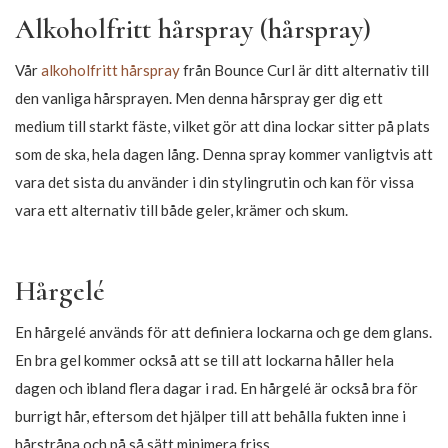
-15%
-15%
169,15
160,65
199,00
189,00
Load more products
Varför använda stylingprodukter i
lockigt hår?