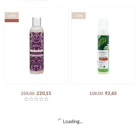
Pretty Curly Girl – Protein
Curly Secret – Miracle
Rose Water Refresh Spray
Styling Foam
135,15
DKK
143,65
DKK
159,00
DKK
169,00
DKK
-15%
-15%
SOLD OUT