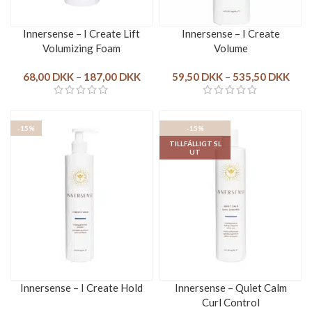
Innersense – I Create Lift
Innersense – I Create
Volumizing Foam
Volume
68,00
DKK
–
187,00
DKK
59,50
DKK
–
535,50
DKK
-15%
-15%
TILLFÄLLIGT SL
UT
Innersense – I Create Hold
Innersense – Quiet Calm
Curl Control