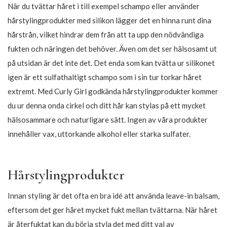
143,65
135,15
169,00
159,00
-15%
-15%