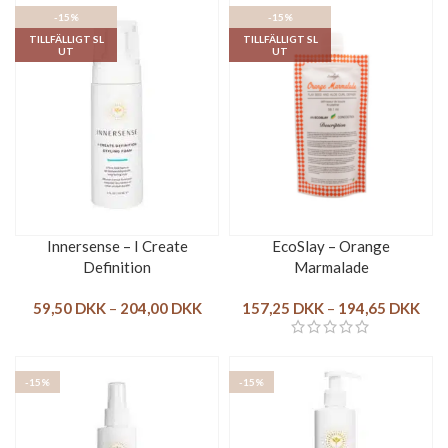
-15%
-15%
TILLFÄLLIGT SL
TILLFÄLLIGT SL
UT
UT
Innersense – I Create
EcoSlay – Orange
Definition
Marmalade
59,50
DKK
–
204,00
DKK
157,25
DKK
–
194,65
DKK
-15%
-15%