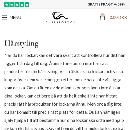
GRATIS FRAGT V/599,-
0
MENU
0,00
DKK
Hårstyling
När du har lockar, kan det vara svårt att kontrollera hur ditt hår
ligger från dag till dag. Åtminstone om du inte har rätt
produkter för din hårstyling. Vissa älskar sina lockar, och vissa
klagar över dem varje morgon eftersom de bara inte vill ligga
som de ska. Om du är en av de människor som ännu inte älskar
dina lockar, kan det bero på att du helt enkelt inte har hittat
precis rätt hårprodukter för lockarna ännu. Men oroa dig inte:
du har kommit till precis rätt plats för detta. Du kan nämligen
själv hjälpa till att bestämma hur dina lockar ska sitta med hjälp
av korrekt hårstyling. Oavsett om du vill ha mjuka lockar, extra