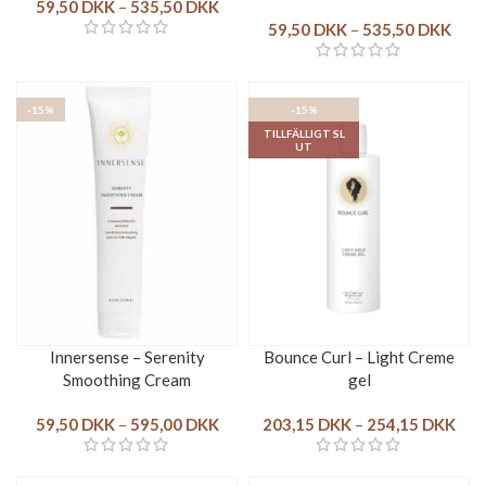
59,50
DKK
–
535,50
DKK
59,50
DKK
–
535,50
DKK
-15%
-15%
TILLFÄLLIGT SL
UT
Innersense – Serenity
Bounce Curl – Light Creme
Smoothing Cream
gel
59,50
DKK
–
595,00
DKK
203,15
DKK
–
254,15
DKK