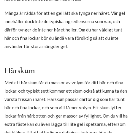
Stora lockar, små lockar, orm lockar, lockiga lockar och afro
lockar. Ja, det är bara ett litet urval av de många sorters lockar
som både män och kvinnor runt om i världen har. Oavsett vilken
typ av lockar du har eller vill ha så har de det gemensamt att de
kan vara lite ostyriga ibland. Som tur är har du råd och genom
att använda rätt hårstylingprodukter kan du få precis de lockar
du går och drömmer om.
Hårstylingprodukter är både för dig som vill kontrollera dina
lockar och ge dem textur. Men det är också för dig som vill göra
en frisyr i dina lockar. Med rätt hårstyling kan du göra frisyrer
för medellångt hår, frisyrer för kort hår, frisyrer för långt hår
och massor av lockar utan värme.
Style dina lockar enligt Curly Girl-