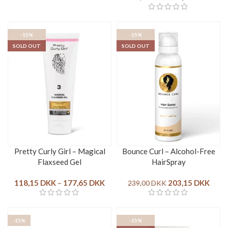
-15%
-15%
SOLD OUT
SOLD OUT
Pretty Curly Girl – Magical
Bounce Curl – Alcohol-Free
Flaxseed Gel
HairSpray
118,15
DKK
–
177,65
DKK
203,15
DKK
239,00
DKK
-15%
-15%