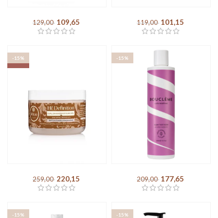
As I Am – Twist Defining
Aunt Jackie’s – Frizz Patrol
Cream
Anti Poof Setting Mousse
109,65
DKK
101,15
DKK
129,00
DKK
119,00
DKK
-15%
-15%
SOLD OUT
TréLuxe – Hi! Definition
Bouclème – Super Hold
Curl Enhancer Styling Gel
Styler