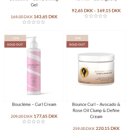
Gel
92,65
DKK
–
169,15
DKK
143,65
DKK
169,00
DKK
-15%
-15%
SOLD OUT
SOLD OUT
Bouclème – Curl Cream
Bounce Curl – Avocado &
Rose Oil Clump & Define
177,65
DKK
Cream
209,00
DKK
220,15
DKK
259,00
DKK