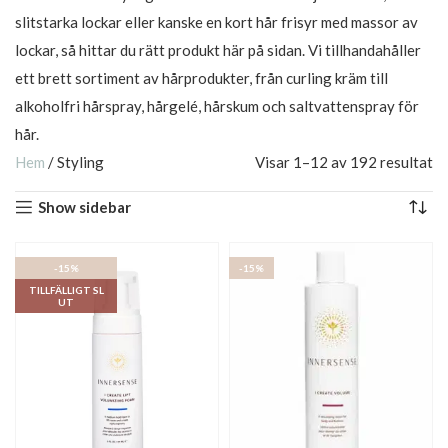
slitstarka lockar eller kanske en kort hår frisyr med massor av
lockar, så hittar du rätt produkt här på sidan. Vi tillhandahåller
ett brett sortiment av hårprodukter, från curling kräm till
alkoholfri hårspray, hårgelé, hårskum och saltvattenspray för
hår.
Hem
/
Styling
Visar 1–12 av 192 resultat
Show sidebar
-15%
-15%
TILLFÄLLIGT SL
UT