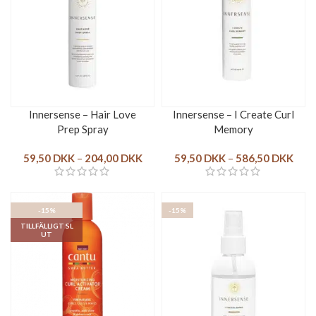
Innersense – Hair Love
Innersense – I Create Curl
Prep Spray
Memory
59,50
DKK
–
204,00
DKK
59,50
DKK
–
586,50
DKK
-15%
-15%
TILLFÄLLIGT SL
UT