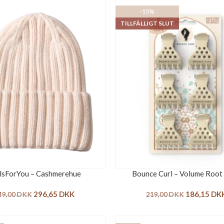
-15%
TILLFÄLLIGT SLUT
lsForYou – Cashmerehue
Bounce Curl – Volume Root 
296,65
DKK
186,15
DK
49,00
DKK
219,00
DKK