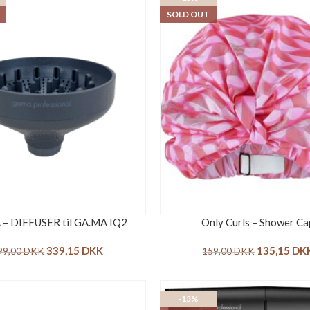
SOLD OUT
– DIFFUSER til GA.MA IQ2
Only Curls – Shower Ca
339,15
DKK
135,15
DK
99,00
DKK
159,00
DKK
-15%