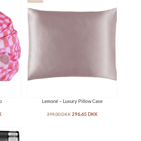
p
Lemoné – Luxury Pillow Case
K
296,65
DKK
349,00
DKK