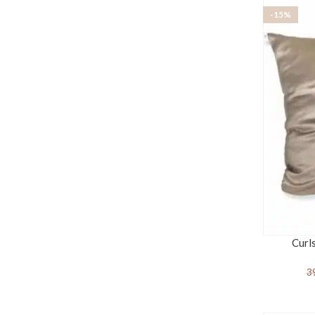
-15%
Curl
3