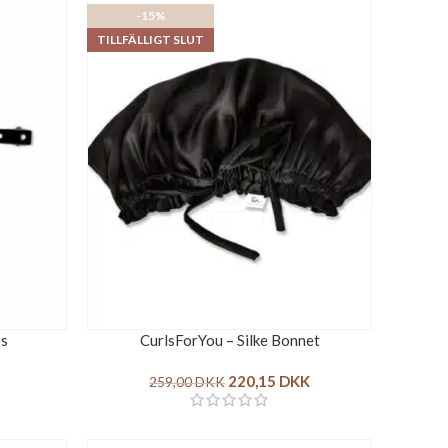
-15%
TILLFÄLLIGT SLUT
ps
CurlsForYou – Silke Bonnet
220,15
DKK
259,00
DKK