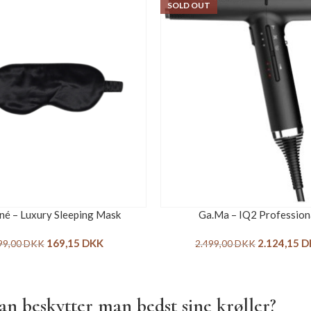
SOLD OUT
é – Luxury Sleeping Mask
Ga.Ma – IQ2 Profession
169,15
DKK
2.124,15
D
99,00
DKK
2.499,00
DKK
n beskytter man bedst sine krøller?