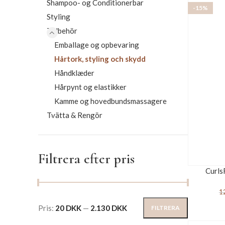
Shampoo- og Conditionerbar
-15%
Styling
Tillbehör
Emballage og opbevaring
Hårtork, styling och skydd
Håndklæder
Hårpynt og elastikker
Kamme og hovedbundsmassagere
Tvätta & Rengör
Filtrera efter pris
Curls
1
Pris:
20 DKK
—
2.130 DKK
FILTRERA