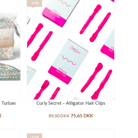
-15%
r Turban
Curly Secret – Alligator Hair Clips
K
75,65
DKK
89,00
DKK
-15%