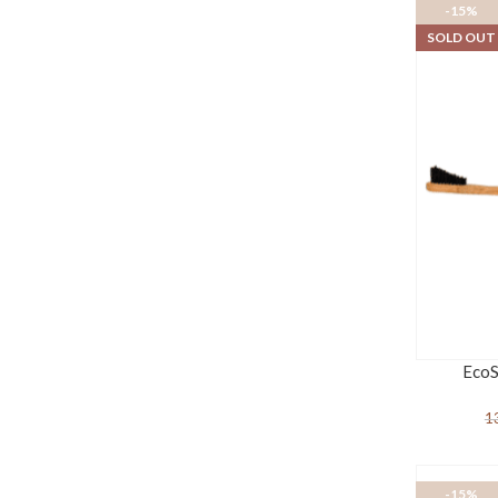
-15%
SOLD OUT
EcoS
1
-15%