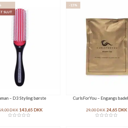
%
-15%
GT SLUT
man – D3 Styling børste
CurlsForYou – Engangs bade
143,65
DKK
24,65
DKK
69,00
DKK
29,00
DKK