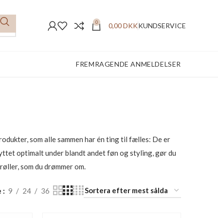
0
0,00
DKK
KUNDSERVICE
GRATIS FRAGT V/599,- I DK
odukter, som alle sammen har én ting til fælles: De er
kyttet optimalt under blandt andet føn og styling, gør du
krøller, som du drømmer om.
e
9
24
36