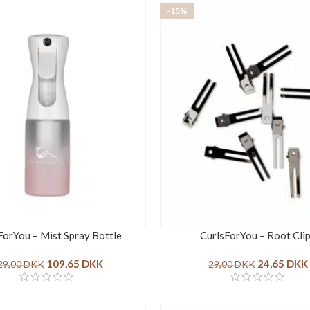
-15%
ForYou – Mist Spray Bottle
CurlsForYou – Root Cli
109,65
DKK
24,65
DKK
29,00
DKK
29,00
DKK