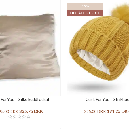
-15%
TILLFÄLLIGT SLUT
sForYou – Silke kuddfodral
CurlsForYou – Strikhu
335,75
DKK
191,25
DK
95,00
DKK
225,00
DKK