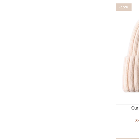
-15%
Cur
3