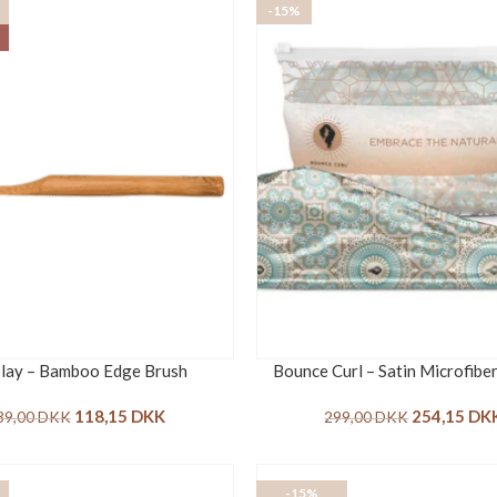
-15%
lay – Bamboo Edge Brush
Bounce Curl – Satin Microfibe
118,15
DKK
254,15
DK
39,00
DKK
299,00
DKK
-15%