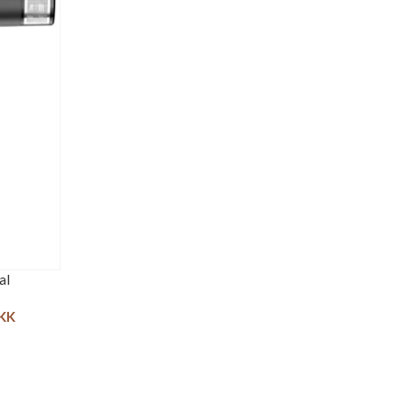
al
KK