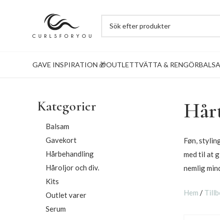
GAVE INSPIRATION 🎁
OUTLET
TVÄTTA & RENGÖR
BALS
Kategorier
Hårt
Balsam
Gavekort
Føn, stylin
Hårbehandling
med til at 
Håroljor och div.
nemlig mind
Kits
Hem
/
Till
Outlet varer
Serum