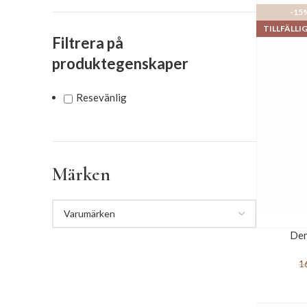
-15
TILLFÄLLI
Filtrera på
produktegenskaper
Resevänlig
Märken
Den
1