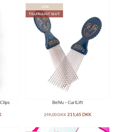
-15%
TILLFÄLLIGT SLUT
Clips
BelVu – CurlLift
K
211,65
DKK
249,00
DKK