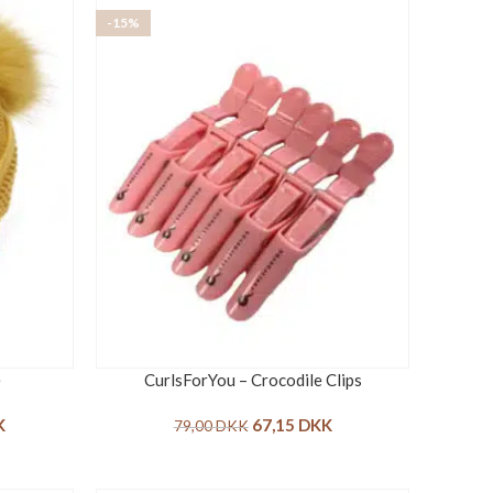
-15%
e
CurlsForYou – Crocodile Clips
K
67,15
DKK
79,00
DKK