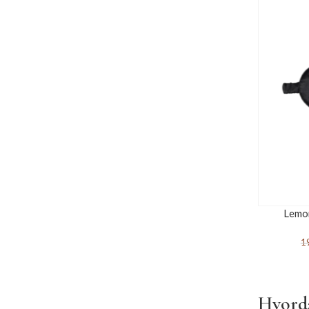
Lemon
1
Hvorda