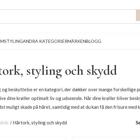
AM
STYLING
ANDRA KATEGORIER
MÄRKEN
BLOGG
ork, styling och skydd
g og beskyttelse er en kategori, der dækker over mange forskellige pr
give dine krøller optimalt liv og udseende. Når dine krøller bliver bes
st muligt skade på håret, samtidig med at du kan få den frisure med 
behör
/
Hårtork, styling och skydd
S