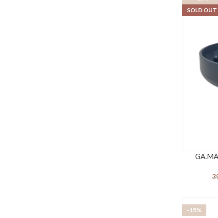
SOLD OUT
GA.MA 
3
-15%