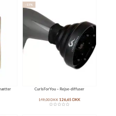
-15%
hætter
CurlsForYou – Rejse-diffuser
126,65
DKK
149,00
DKK